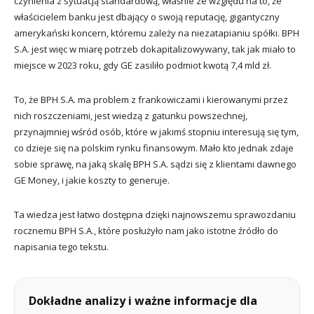
czynienia z sytuacją standardową, właśnie ze względu na to, że
właścicielem banku jest dbający o swoją reputację, gigantyczny
amerykański koncern, któremu zależy na niezatapianiu spółki. BPH
S.A. jest więc w miarę potrzeb dokapitalizowywany, tak jak miało to
miejsce w 2023 roku, gdy GE zasiliło podmiot kwotą 7,4 mld zł.
To, że BPH S.A. ma problem z frankowiczami i kierowanymi przez
nich roszczeniami, jest wiedzą z gatunku powszechnej,
przynajmniej wśród osób, które w jakimś stopniu interesują się tym,
co dzieje się na polskim rynku finansowym. Mało kto jednak zdaje
sobie sprawę, na jaką skalę BPH S.A. sądzi się z klientami dawnego
GE Money, i jakie koszty to generuje.
Ta wiedza jest łatwo dostępna dzięki najnowszemu sprawozdaniu
rocznemu BPH S.A., które posłużyło nam jako istotne źródło do
napisania tego tekstu.
Dokładne analizy i ważne informacje dla