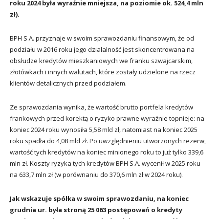
roku 2024 była wyraźnie mniejsza, na poziomie ok. 524,4 mln
zł).
BPH S.A. przyznaje w swoim sprawozdaniu finansowym, że od
podziału w 2016 roku jego działalność jest skoncentrowana na
obsłudze kredytów mieszkaniowych we franku szwajcarskim,
złotówkach i innych walutach, które zostały udzielone na rzecz
klientów detalicznych przed podziałem.
Ze sprawozdania wynika, że wartość brutto portfela kredytów
frankowych przed korektą o ryzyko prawne wyraźnie topnieje: na
koniec 2024 roku wynosiła 5,58 mld zł, natomiast na koniec 2025
roku spadła do 4,08 mld zł. Po uwzględnieniu utworzonych rezerw,
wartość tych kredytów na koniec minionego roku to już tylko 339,6
mln zł. Koszty ryzyka tych kredytów BPH S.A. wycenił w 2025 roku
na 633,7 mln zł (w porównaniu do 370,6 mln zł w 2024 roku).
Jak wskazuje spółka w swoim sprawozdaniu, na koniec
grudnia ur. była stroną 25 063 postępowań o kredyty