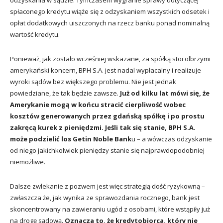
spłaconego kredytu wiąże się z odzyskaniem wszystkich odsetek i
opłat dodatkowych uiszczonych na rzecz banku ponad nominalną
wartość kredytu.
Ponieważ, jak zostało wcześniej wskazane, za spółką stoi olbrzymi
amerykański koncern, BPH S.A. jest nadal wypłacalny i realizuje
wyroki sądów bez większego problemu. Nie jest jednak
powiedziane, że tak będzie zawsze.
Już od kilku lat mówi się, że
Amerykanie mogą w końcu stracić cierpliwość wobec
kosztów generowanych przez gdańską spółkę i po prostu
zakręcą kurek z pieniędzmi. Jeśli tak się stanie, BPH S.A.
może podzielić los Getin Noble Bank
u – a wówczas odzyskanie
od niego jakichkolwiek pieniędzy stanie się najprawdopodobniej
niemożliwe.
Dalsze zwlekanie z pozwem jest więc strategią dość ryzykowną –
zwłaszcza że, jak wynika ze sprawozdania rocznego, bank jest
skoncentrowany na zawieraniu ugód z osobami, które wstąpiły już
na drogę sądową.
Oznacza to, że kredytobiorca, który nie