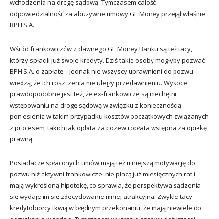
wchodzenia na drogę sądową. Tymczasem całość
odpowiedzialność za abuzywne umowy GE Money przejął właśnie
BPH S.A.
Wśród frankowiczów z dawnego GE Money Banku są też tacy,
którzy spłacili już swoje kredyty. Dziś takie osoby mogłyby pozwać
BPH S.A. o zapłatę – jednak nie wszyscy uprawnieni do pozwu
wiedzą, że ich roszczenia nie uległy przedawnieniu. Wysoce
prawdopodobne jest też, że ex-frankowicze są niechętni
wstępowaniu na drogę sądową w związku z koniecznością
poniesienia w takim przypadku kosztów początkowych związanych
z procesem, takich jak opłata za pozew i opłata wstępna za opiekę
prawną.
Posiadacze spłaconych umów mają też mniejszą motywację do
pozwu niż aktywni frankowicze: nie płacą już miesięcznych rat i
mają wykreśloną hipotekę, co sprawia, że perspektywa sądzenia
się wydaje im się zdecydowanie mniej atrakcyjna. Zwykle tacy
kredytobiorcy tkwią w błędnym przekonaniu, że mają niewiele do
odzyskania w sądzie. Tymczasem wygranie sprawy dotyczącej