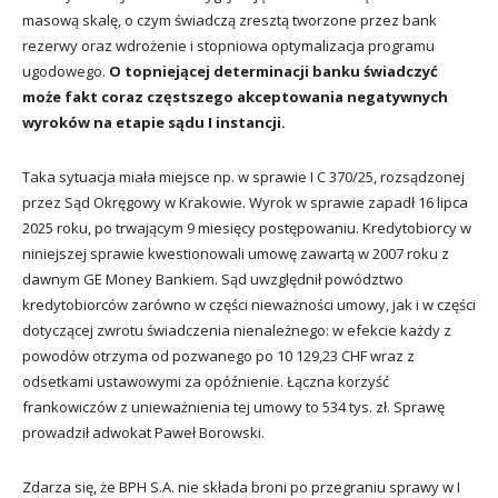
masową skalę, o czym świadczą zresztą tworzone przez bank
rezerwy oraz wdrożenie i stopniowa optymalizacja programu
ugodowego.
O topniejącej determinacji banku świadczyć
może fakt coraz częstszego akceptowania negatywnych
wyroków na etapie sądu I instancji.
Taka sytuacja miała miejsce np. w sprawie I C 370/25, rozsądzonej
przez Sąd Okręgowy w Krakowie. Wyrok w sprawie zapadł 16 lipca
2025 roku, po trwającym 9 miesięcy postępowaniu. Kredytobiorcy w
niniejszej sprawie kwestionowali umowę zawartą w 2007 roku z
dawnym GE Money Bankiem. Sąd uwzględnił powództwo
kredytobiorców zarówno w części nieważności umowy, jak i w części
dotyczącej zwrotu świadczenia nienależnego: w efekcie każdy z
powodów otrzyma od pozwanego po 10 129,23 CHF wraz z
odsetkami ustawowymi za opóźnienie. Łączna korzyść
frankowiczów z unieważnienia tej umowy to 534 tys. zł. Sprawę
prowadził adwokat Paweł Borowski.
Zdarza się, że BPH S.A. nie składa broni po przegraniu sprawy w I