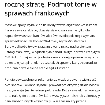
roczną stratę. Podmiot tonie w
sprawach frankowych
Masowe spory, wynikłe na tle kredytów waloryzowanych kursem
franka szwajcarskiego, okazały się wyzwaniem nie tylko dla
kapitałów własnych banków, ale również dla polskiego wymiaru
sprawiedliwości. Na koniec 2024 roku, gdy w Ministerstwie
Sprawiedliwości trwały zaawansowane prace nad projektem
ustawy frankowej, w sądach było ponad 200 tys. spraw o kredyty w
CHF. Rok później sytuacja uległa zauważalnej poprawie: w sądach
pozostało już „tylko” ok. 170 tys. takich spraw, z których ponad 38
proc. znajdowało się na etapie sądu II instancji.
Panuje powszechne przekonanie, że w zdecydowaną większość
tych sporów uwikłane są banki prowadzące aktywną działalność w
naszym kraju. Jest to jednak półprawda. Duży kawałek frankowego
tortu należy do podmiotów, które wyszły już z Polski lub zakończyły
działalność z innych względów (tu wskazać należy przede