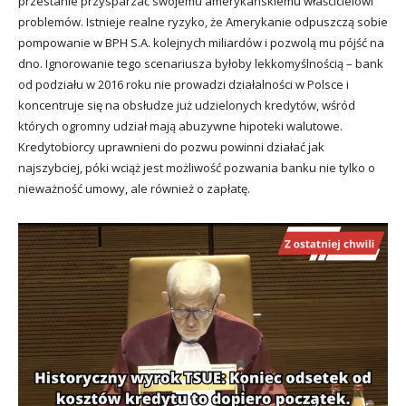
przestanie przysparzać swojemu amerykańskiemu właścicielowi
problemów. Istnieje realne ryzyko, że Amerykanie odpuszczą sobie
pompowanie w BPH S.A. kolejnych miliardów i pozwolą mu pójść na
dno. Ignorowanie tego scenariusza byłoby lekkomyślnością – bank
od podziału w 2016 roku nie prowadzi działalności w Polsce i
koncentruje się na obsłudze już udzielonych kredytów, wśród
których ogromny udział mają abuzywne hipoteki walutowe.
Kredytobiorcy uprawnieni do pozwu powinni działać jak
najszybciej, póki wciąż jest możliwość pozwania banku nie tylko o
nieważność umowy, ale również o zapłatę.