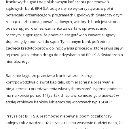
frankowych ugód i na polubownym kończeniu postępowań
sądowych, bank BPH S.A. zdaje się nie wykorzystywać w pełni
potencjału drzemiącego w programach ugodowych. Świadczy o tym
rosnąca liczba postępowań sądowych, w których bank jest stroną
pozwaną, jak również wzmianka zawarta w sprawozdaniu
rocznym, sugerująca, że podmiot jest gotów do zawarcia ugody
dopiero gdy spór trafi do sądu. Tym samym bank pośrednio
zachęca kredytobiorców do inicjowania procesów, które jawią się w
tej chwili jako jedyna droga do odzyskania od BPH S.A. świadczenia
nienależnego.
Bank nie kryje, że przeciwko frankowiczom kieruje
kontrpowództwa o zwrot kapitału, obmierzone na przerwanie
biegu terminu przedawnienia własnych roszczeń. Łącznie podmiot
ma na koncie ponad 14 tys. takich spraw, co może go plasować w
ścisłej czołówce banków lubiących się w pozwach typu SLAPP.
Przyszłość BPH S.A. jest mocno niepewna: podmiot zakończył
kolejny rok z bardzo dużą stratą i nie ma właściwie nadziei na to, że