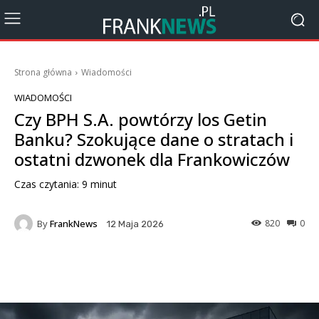
Strona główna
Wiadomości
WIADOMOŚCI
Czy BPH S.A. powtórzy los Getin
Banku? Szokujące dane o stratach i
ostatni dzwonek dla Frankowiczów
Czas czytania:
9
minut
By
FrankNews
820
0
12 Maja 2026
Facebook
X
Pinterest
Wha