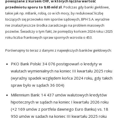
powiązane z kursem CHF, w których łączna wartość
przedmiotu sporu to 9,65 mld zł.
Podczas gdy banki giełdowe,
takie jak np. mBank, robią, co w ich mocy, by redukować liczbę
toczących się przeciwko nim sporów sądowych, BPH S.A. wyraźnie
nie znalazł jeszcze środka zaradczego na problem masowych
pozwów. Świadczy o tym fakt, że pomiędzy końcem 2024 roku i 2025
roku liczba frankowych spraw spornych wzrosła o 453.
Porównajmy to teraz z danymi z największych banków giełdowych:
PKO Bank Polski: 34 076 postępowań o kredyty w
walutach wymienialnych na koniec III kwartału 2025 roku
(wyraźny spadek względem końca 2024 roku, gdy takich
spraw było w sądach 36 004)
Millennium Bank: 14 437 umów walutowych kredytów
hipotecznych w sądach na koniec I kwartału 2026 roku
(+2 169 umów z portfela dawnego Euro Banku) vs. 18
950 umów w sądach na koniec III kwartału 2025 roku