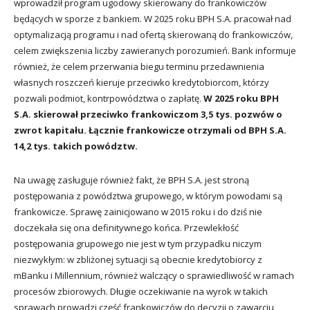
wprowadził program ugodowy skierowany do frankowiczów
będących w sporze z bankiem. W 2025 roku BPH S.A. pracował nad
optymalizacją programu i nad ofertą skierowaną do frankowiczów,
celem zwiększenia liczby zawieranych porozumień. Bank informuje
również, że celem przerwania biegu terminu przedawnienia
własnych roszczeń kieruje przeciwko kredytobiorcom, którzy
pozwali podmiot, kontrpowództwa o zapłatę.
W 2025 roku BPH
S.A. skierował przeciwko frankowiczom 3,5 tys. pozwów o
zwrot kapitału. Łącznie frankowicze otrzymali od BPH S.A.
14,2 tys. takich powództw.
Na uwagę zasługuje również fakt, że BPH S.A. jest stroną
postępowania z powództwa grupowego, w którym powodami są
frankowicze. Sprawę zainicjowano w 2015 roku i do dziś nie
doczekała się ona definitywnego końca. Przewlekłość
postępowania grupowego nie jest w tym przypadku niczym
niezwykłym: w zbliżonej sytuacji są obecnie kredytobiorcy z
mBanku i Millennium, również walczący o sprawiedliwość w ramach
procesów zbiorowych. Długie oczekiwanie na wyrok w takich
sprawach prowadzi część frankowiczów do decyzji o zawarciu