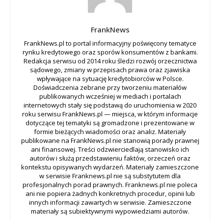
FrankNews
FrankNews.pl to portal informacyjny poświęcony tematyce
rynku kredytowego oraz sporów konsumentów z bankami.
Redakcja serwisu od 2014 roku śledzi rozwój orzecznictwa
sądowego, zmiany w przepisach prawa oraz zjawiska
wpływające na sytuację kredytobiorców w Polsce.
Doświadczenia zebrane przy tworzeniu materiałów
publikowanych wcześniej w mediach i portalach
internetowych stały się podstawą do uruchomienia w 2020
roku serwisu FrankNews.pl — miejsca, w którym informacje
dotyczące tej tematyki są gromadzone i prezentowane w
formie bieżących wiadomości oraz analiz. Materiały
publikowane na FrankNews.pl nie stanowią porady prawnej
ani finansowej. Treści odzwierciedlają stanowisko ich
autorów i służą przedstawieniu faktów, orzeczeń oraz
kontekstu opisywanych wydarzeń. Materiały zamieszczone
w serwisie Franknews.pl nie są substytutem dla
profesjonalnych porad prawnych. Franknews.pl nie poleca
ani nie popiera żadnych konkretnych procedur, opinii lub
innych informacji zawartych w serwisie. Zamieszczone
materiały są subiektywnymi wypowiedziami autorów.