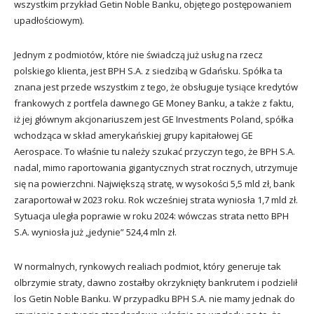
wszystkim przykład Getin Noble Banku, objętego postępowaniem
upadłościowym).
Jednym z podmiotów, które nie świadczą już usług na rzecz
polskiego klienta, jest BPH S.A. z siedzibą w Gdańsku. Spółka ta
znana jest przede wszystkim z tego, że obsługuje tysiące kredytów
frankowych z portfela dawnego GE Money Banku, a także z faktu,
iż jej głównym akcjonariuszem jest GE Investments Poland, spółka
wchodząca w skład amerykańskiej grupy kapitałowej GE
Aerospace. To właśnie tu należy szukać przyczyn tego, że BPH S.A.
nadal, mimo raportowania gigantycznych strat rocznych, utrzymuje
się na powierzchni. Największą stratę, w wysokości 5,5 mld zł, bank
zaraportował w 2023 roku. Rok wcześniej strata wyniosła 1,7 mld zł.
Sytuacja uległa poprawie w roku 2024: wówczas strata netto BPH
S.A. wyniosła już „jedynie” 524,4 mln zł.
W normalnych, rynkowych realiach podmiot, który generuje tak
olbrzymie straty, dawno zostałby okrzyknięty bankrutem i podzielił
los Getin Noble Banku. W przypadku BPH S.A. nie mamy jednak do