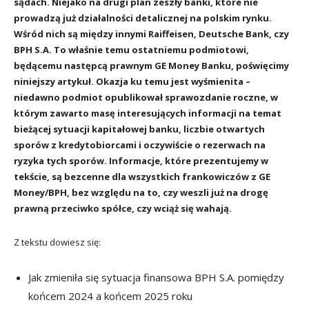
sądach. Niejako na drugi plan zeszły banki, które nie
prowadzą już działalności detalicznej na polskim rynku.
Wśród nich są między innymi Raiffeisen, Deutsche Bank, czy
BPH S.A. To właśnie temu ostatniemu podmiotowi,
będącemu następcą prawnym GE Money Banku, poświęcimy
niniejszy artykuł. Okazja ku temu jest wyśmienita –
niedawno podmiot opublikował sprawozdanie roczne, w
którym zawarto masę interesujących informacji na temat
bieżącej sytuacji kapitałowej banku, liczbie otwartych
sporów z kredytobiorcami i oczywiście o rezerwach na
ryzyka tych sporów. Informacje, które prezentujemy w
tekście, są bezcenne dla wszystkich frankowiczów z GE
Money/BPH, bez względu na to, czy weszli już na drogę
prawną przeciwko spółce, czy wciąż się wahają.
Z tekstu dowiesz się:
Jak zmieniła się sytuacja finansowa BPH S.A. pomiędzy
końcem 2024 a końcem 2025 roku