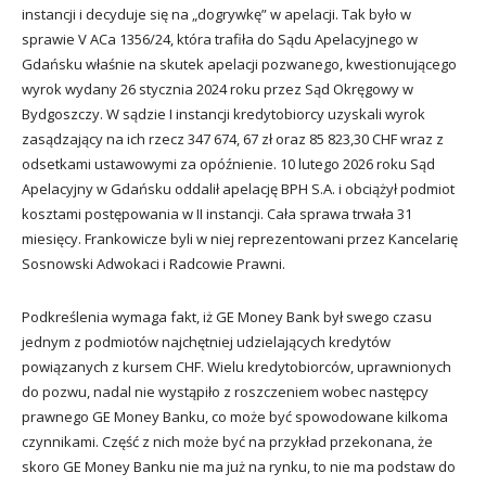
instancji i decyduje się na „dogrywkę” w apelacji. Tak było w
sprawie V ACa 1356/24, która trafiła do Sądu Apelacyjnego w
Gdańsku właśnie na skutek apelacji pozwanego, kwestionującego
wyrok wydany 26 stycznia 2024 roku przez Sąd Okręgowy w
Bydgoszczy. W sądzie I instancji kredytobiorcy uzyskali wyrok
zasądzający na ich rzecz 347 674, 67 zł oraz 85 823,30 CHF wraz z
odsetkami ustawowymi za opóźnienie. 10 lutego 2026 roku Sąd
Apelacyjny w Gdańsku oddalił apelację BPH S.A. i obciążył podmiot
kosztami postępowania w II instancji. Cała sprawa trwała 31
miesięcy. Frankowicze byli w niej reprezentowani przez Kancelarię
Sosnowski Adwokaci i Radcowie Prawni.
Podkreślenia wymaga fakt, iż GE Money Bank był swego czasu
jednym z podmiotów najchętniej udzielających kredytów
powiązanych z kursem CHF. Wielu kredytobiorców, uprawnionych
do pozwu, nadal nie wystąpiło z roszczeniem wobec następcy
prawnego GE Money Banku, co może być spowodowane kilkoma
czynnikami. Część z nich może być na przykład przekonana, że
skoro GE Money Banku nie ma już na rynku, to nie ma podstaw do