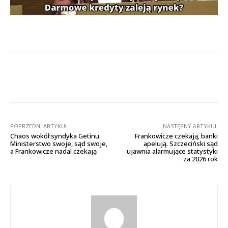
Facebook
X
Pinterest
Wha
POPRZEDNI ARTYKUŁ
NASTĘPNY ARTYKUŁ
Chaos wokół syndyka Getinu.
Frankowicze czekają, banki
Ministerstwo swoje, sąd swoje,
apelują. Szczeciński sąd
a Frankowicze nadal czekają
ujawnia alarmujące statystyki
za 2026 rok