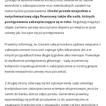
zyskają na wyeliminowaniu konieczności składania do sądów
wniosków o zabezpieczenie oraz ewentualnych zażaleń na
niekorzystne postanowienia.
Chodzi przede wszystkim o
natychmiastową ulgę finansową także dla osób, których
postępowania zabezpieczające są w toku.
Regulacją mają być
objęte zarówno sprawy wszczynane dopiero po wejściu w życie
ustawy jak i toczące się już postępowania.
Prawnicy informują, że czasami cała procedura sądowa związana z
zabezpieczeniem roszczeń zajmuje tylko kilkanaście dni a w
innych przypadkach trwa długie tygodnie albo miesiące. Powoduje
to wydłużenie postępowania głównego – sądy w pierwszej
kolejności rozpatrują wnioski o zabezpieczenia a rozstrzygnięcie
kwestii nieważności umowy musi poczekać.
Z drugiej strony zdarzają się też sytuacje kiedy sądy udzielają
kredytobiorcom zabezpieczenia w tempie ekspresowym, jeszcze
zanim do banku dotrze odpis pozwu. Generalnie prawnicy
wypowiadają się jednak pozytywnie co do automatyzmu w
zwalnianiu Frankowiczów z obowiązku spłaty rat bez wniosków o