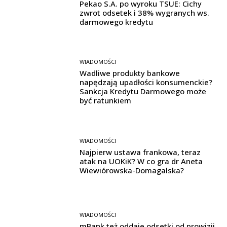
Pekao S.A. po wyroku TSUE: Cichy
zwrot odsetek i 38% wygranych ws.
darmowego kredytu
WIADOMOŚCI
Wadliwe produkty bankowe
napędzają upadłości konsumenckie?
Sankcja Kredytu Darmowego może
być ratunkiem
WIADOMOŚCI
Najpierw ustawa frankowa, teraz
atak na UOKiK? W co gra dr Aneta
Wiewiórowska-Domagalska?
WIADOMOŚCI
mBank też oddaje odsetki od prowizji