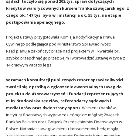
sądach toczyło się ponad 202 tys. spraw dotyczących
kredytów waloryzowanych kursem franka szwajcarskiego, z
czego ok. 147 tys. było w I instancji a ok. 55 tys. na etapie
postępowania apelacyjnego.
Projekt ustawy przygotowała Komisja Kodyfikacyjna Prawa
Cywilnego podlegająca pod Ministerstwo Sprawiedliwości.
Rząd planuje zakończyć prace nad projektem w II kwartale br.,
szybko przepchnąć go przez Sejm i wprowadzić ustawę w życie z
14 dniowym vacatio legis.
W ramach konsultacji publicznych resort sprawiedliwości
zwrócił się z prośbą o zgłoszenie ewentualnych uwag do
projektu do 43 stowarzyszeń i fundacji reprezentujących
m.in. środowiska sędziów, referendarzy sądowych i
mediatorów oraz dwie strony sporu.
W imieniu banków i
instytucji finansowych wypowiedzieć będzie mógł się Związek
Banków Polskich oraz Związek Przedsiębiorstw Finansowych w
Polsce. Natomiast uwagi w imieniu konsumentów będą mogły
zgłosić następujące stowarzyszenia: Federacja Konsumentów,