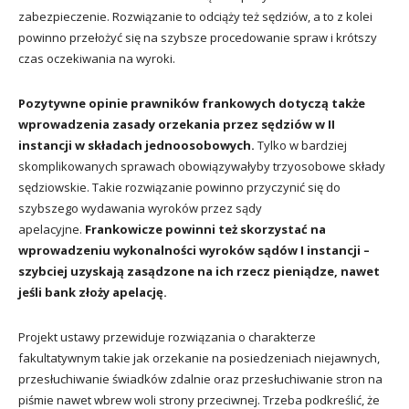
zabezpieczenie. Rozwiązanie to odciąży też sędziów, a to z kolei
powinno przełożyć się na szybsze procedowanie spraw i krótszy
czas oczekiwania na wyroki.
Pozytywne opinie prawników frankowych dotyczą także
wprowadzenia zasady orzekania przez sędziów w II
instancji w składach jednoosobowych.
Tylko w bardziej
skomplikowanych sprawach obowiązywałyby trzyosobowe składy
sędziowskie. Takie rozwiązanie powinno przyczynić się do
szybszego wydawania wyroków przez sądy
apelacyjne.
Frankowicze powinni też skorzystać na
wprowadzeniu wykonalności wyroków sądów I instancji –
szybciej uzyskają zasądzone na ich rzecz pieniądze, nawet
jeśli bank złoży apelację.
Projekt ustawy przewiduje rozwiązania o charakterze
fakultatywnym takie jak orzekanie na posiedzeniach niejawnych,
przesłuchiwanie świadków zdalnie oraz przesłuchiwanie stron na
piśmie nawet wbrew woli strony przeciwnej. Trzeba podkreślić, że