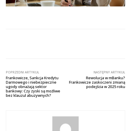
Facebook
X
Pinterest
Wha
POPRZEDNI ARTYKUŁ
NASTĘPNY ARTYKUŁ
Frankowicze, Sankcja Kredytu
Rewolucja w mBanku?
Darmowego i niebezpieczne
Frankowicze zaskoczeni zmianą
ugody obnażają sektor
podejścia w 2025 roku
bankowy: Czy zyski są możliwe
bez klauzul abuzywnych?