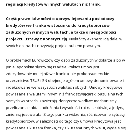
regulacji kredytów w innych walutach niż frank.
Część prawników mówi o uprzywilejowaniu posiadaczy
kredytów we franku w stosunku do kredytobiorców
zadłużonych w innych walutach, a także o niezgodności
projektu ustawy z Konstytucją.
Niektórzy eksperci idą dalej w
swoich ocenach i nazywają projekt bublem prawnym.
O problemach Eurowiczów czy osób zadłużonych w dolarze albo w
jenie japońskim słyszy się rzadziej (takich umów jest
zdecydowanie mniej niż we franku), ale prokonsumenckie
orzecznictwo TSUE i SN obejmuje ogółem umowy denominowane i
indeksowane we wszystkich walutach obcych. Umowy kredytowe
powiązane z walutami innymi niż frank szwajcarski bazują na tych
samych wzorcach, zawierają identyczne wadliwe mechanizmy
przeliczania salda zadłużenia i wysokości rat na złotówki, a jedyną
zmienną jest waluta. Z tego punktu widzenia, różnicowanie sytuacji
kredytobiorców, w zależności od tego czy umowa kredytowa jest
powiązana z kursem franka, czy z kursami innych walut, wydaje się