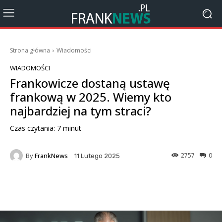
Strona główna
Wiadomości
WIADOMOŚCI
Frankowicze dostaną ustawę
frankową w 2025. Wiemy kto
najbardziej na tym straci?
Czas czytania:
7
minut
By
FrankNews
2757
0
11 Lutego 2025
Facebook
X
Pinterest
Wha