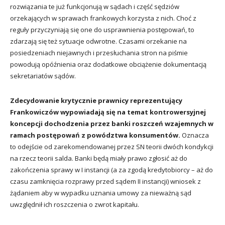
rozwiązania te już funkcjonują w sądach i część sędziów
orzekających w sprawach frankowych korzysta z nich. Choć z
reguły przyczyniają się one do usprawnienia postępowań, to
zdarzają się też sytuacje odwrotne. Czasami orzekanie na
posiedzeniach niejawnych i przesłuchania stron na piśmie
powodują opóźnienia oraz dodatkowe obciążenie dokumentacją
sekretariatów sądów.
Zdecydowanie krytycznie prawnicy reprezentujący
Frankowiczów wypowiadają się na temat kontrowersyjnej
koncepcji dochodzenia przez banki roszczeń wzajemnych w
ramach postępowań z powództwa konsumentów.
Oznacza
to odejście od zarekomendowanej przez SN teorii dwóch kondykcji
na rzecz teorii salda. Banki będą miały prawo zgłosić aż do
zakończenia sprawy w I instancji (a za zgodą kredytobiorcy – aż do
czasu zamknięcia rozprawy przed sądem II instancji) wniosek z
żądaniem aby w wypadku uznania umowy za nieważną sąd
uwzględnił ich roszczenia o zwrot kapitału.