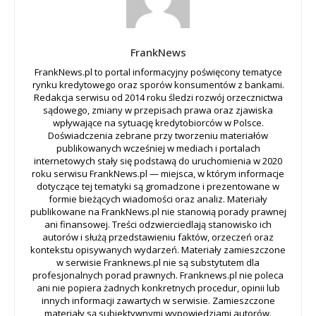
FrankNews
FrankNews.pl to portal informacyjny poświęcony tematyce
rynku kredytowego oraz sporów konsumentów z bankami.
Redakcja serwisu od 2014 roku śledzi rozwój orzecznictwa
sądowego, zmiany w przepisach prawa oraz zjawiska
wpływające na sytuację kredytobiorców w Polsce.
Doświadczenia zebrane przy tworzeniu materiałów
publikowanych wcześniej w mediach i portalach
internetowych stały się podstawą do uruchomienia w 2020
roku serwisu FrankNews.pl — miejsca, w którym informacje
dotyczące tej tematyki są gromadzone i prezentowane w
formie bieżących wiadomości oraz analiz. Materiały
publikowane na FrankNews.pl nie stanowią porady prawnej
ani finansowej. Treści odzwierciedlają stanowisko ich
autorów i służą przedstawieniu faktów, orzeczeń oraz
kontekstu opisywanych wydarzeń. Materiały zamieszczone
w serwisie Franknews.pl nie są substytutem dla
profesjonalnych porad prawnych. Franknews.pl nie poleca
ani nie popiera żadnych konkretnych procedur, opinii lub
innych informacji zawartych w serwisie. Zamieszczone
materiały są subiektywnymi wypowiedziami autorów.