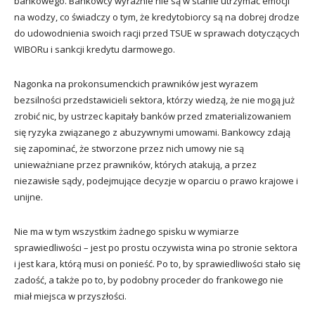
bankowego. Bankowcy wyraźnie nie są w stanie utrzymać emocji
na wodzy, co świadczy o tym, że kredytobiorcy są na dobrej drodze
do udowodnienia swoich racji przed TSUE w sprawach dotyczących
WIBORu i sankcji kredytu darmowego.
Nagonka na prokonsumenckich prawników jest wyrazem
bezsilności przedstawicieli sektora, którzy wiedzą, że nie mogą już
zrobić nic, by ustrzec kapitały banków przed zmaterializowaniem
się ryzyka związanego z abuzywnymi umowami. Bankowcy zdają
się zapominać, że stworzone przez nich umowy nie są
unieważniane przez prawników, których atakują, a przez
niezawisłe sądy, podejmujące decyzje w oparciu o prawo krajowe i
unijne.
Nie ma w tym wszystkim żadnego spisku w wymiarze
sprawiedliwości – jest po prostu oczywista wina po stronie sektora
i jest kara, którą musi on ponieść. Po to, by sprawiedliwości stało się
zadość, a także po to, by podobny proceder do frankowego nie
miał miejsca w przyszłości.