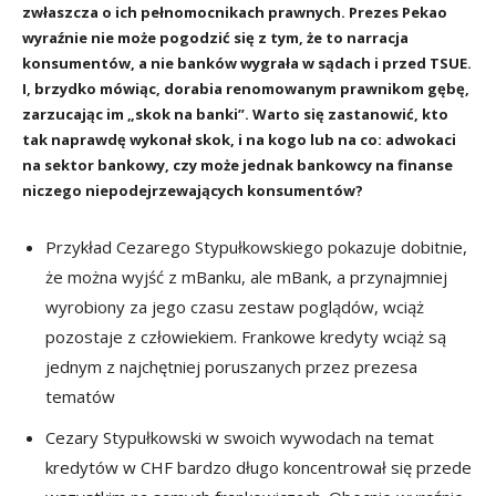
zwłaszcza o ich pełnomocnikach prawnych. Prezes Pekao
wyraźnie nie może pogodzić się z tym, że to narracja
konsumentów, a nie banków wygrała w sądach i przed TSUE.
I, brzydko mówiąc, dorabia renomowanym prawnikom gębę,
zarzucając im „skok na banki”. Warto się zastanowić, kto
tak naprawdę wykonał skok, i na kogo lub na co: adwokaci
na sektor bankowy, czy może jednak bankowcy na finanse
niczego niepodejrzewających konsumentów?
Przykład Cezarego Stypułkowskiego pokazuje dobitnie,
że można wyjść z mBanku, ale mBank, a przynajmniej
wyrobiony za jego czasu zestaw poglądów, wciąż
pozostaje z człowiekiem. Frankowe kredyty wciąż są
jednym z najchętniej poruszanych przez prezesa
tematów
Cezary Stypułkowski w swoich wywodach na temat
kredytów w CHF bardzo długo koncentrował się przede