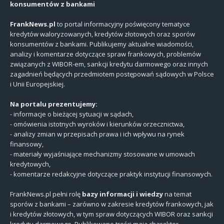
konsumentów z bankami
FrankNews.pl
to portal informacyjny poświęcony tematyce
kredytów waloryzowanych, kredytów złotowych oraz sporów
konsumentów z bankami. Publikujemy aktualne wiadomości,
analizy i komentarze dotyczące spraw frankowych, problemów
związanych z WIBOR-em, sankcji kredytu darmowego oraz innych
zagadnień będących przedmiotem postępowań sądowych w Polsce
i Unii Europejskiej.
Na portalu prezentujemy:
- informacje o bieżącej sytuacji w sądach,
- omówienia istotnych wyroków i kierunków orzecznictwa,
- analizy zmian w przepisach prawa i ich wpływu na rynek
finansowy,
- materiały wyjaśniające mechanizmy stosowane w umowach
kredytowych,
- komentarze redakcyjne dotyczące praktyk instytucji finansowych.
FrankNews.pl pełni rolę
bazy informacji i wiedzy
na temat
sporów z bankami – zarówno w zakresie kredytów frankowych, jak
i kredytów złotowych, w tym spraw dotyczących WIBOR oraz sankcji