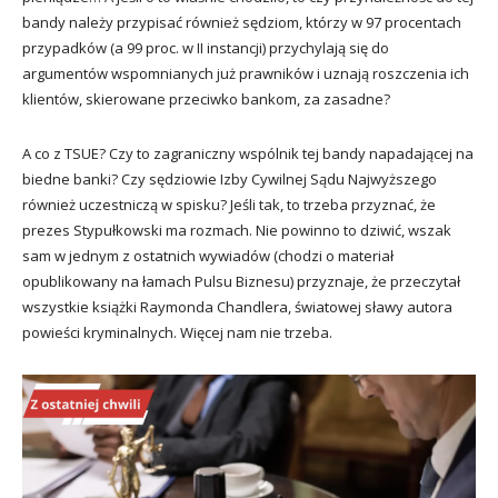
bandy należy przypisać również sędziom, którzy w 97 procentach
przypadków (a 99 proc. w II instancji) przychylają się do
argumentów wspomnianych już prawników i uznają roszczenia ich
klientów, skierowane przeciwko bankom, za zasadne?
A co z TSUE? Czy to zagraniczny wspólnik tej bandy napadającej na
biedne banki? Czy sędziowie Izby Cywilnej Sądu Najwyższego
również uczestniczą w spisku? Jeśli tak, to trzeba przyznać, że
prezes Stypułkowski ma rozmach. Nie powinno to dziwić, wszak
sam w jednym z ostatnich wywiadów (chodzi o materiał
opublikowany na łamach Pulsu Biznesu) przyznaje, że przeczytał
wszystkie książki Raymonda Chandlera, światowej sławy autora
powieści kryminalnych. Więcej nam nie trzeba.