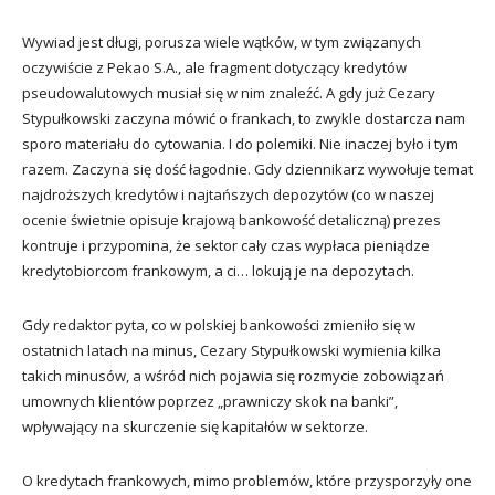
Wywiad jest długi, porusza wiele wątków, w tym związanych
oczywiście z Pekao S.A., ale fragment dotyczący kredytów
pseudowalutowych musiał się w nim znaleźć. A gdy już Cezary
Stypułkowski zaczyna mówić o frankach, to zwykle dostarcza nam
sporo materiału do cytowania. I do polemiki. Nie inaczej było i tym
razem. Zaczyna się dość łagodnie. Gdy dziennikarz wywołuje temat
najdroższych kredytów i najtańszych depozytów (co w naszej
ocenie świetnie opisuje krajową bankowość detaliczną) prezes
kontruje i przypomina, że sektor cały czas wypłaca pieniądze
kredytobiorcom frankowym, a ci… lokują je na depozytach.
Gdy redaktor pyta, co w polskiej bankowości zmieniło się w
ostatnich latach na minus, Cezary Stypułkowski wymienia kilka
takich minusów, a wśród nich pojawia się rozmycie zobowiązań
umownych klientów poprzez „prawniczy skok na banki”,
wpływający na skurczenie się kapitałów w sektorze.
O kredytach frankowych, mimo problemów, które przysporzyły one