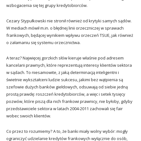
wzbogacenia się tej grupy kredytobiorców.
Cezary Stypułkowski nie stronił również od krytyki samych sądów.
W mediach mówił m.in. o błędnej linii orzeczniczej w sprawach
frankowych, będącej wynikiem wpływu orzeczeń TSUE, jak również
o załamaniu się systemu orzecznictwa.
A teraz? Najwięcej gorzkich słów kieruje właśnie pod adresem
kancelarii prawnych, które reprezentują interesy klientów sektora
w sądach. To niesamowite, z jaką determinacją inteligentni i
świetnie wykształceni ludzie sukcesu, jakimi bez wątpienia są
szefowie dużych banków giełdowych, odsuwają od siebie jedną
prostą prawdę: roszczeń kredytobiorców, a więc i setek tysięcy
pozwów, które piszą dla nich frankowi prawnicy, nie byłoby, gdyby
przedstawiciele sektora w latach 2004-2011 zachowali się fair
wobec swoich klientów.
Co przez to rozumiemy? A to, że banki miały wolny wybór: mogły
ograniczyć udzielanie kredytów frankowych wyłącznie do osób,