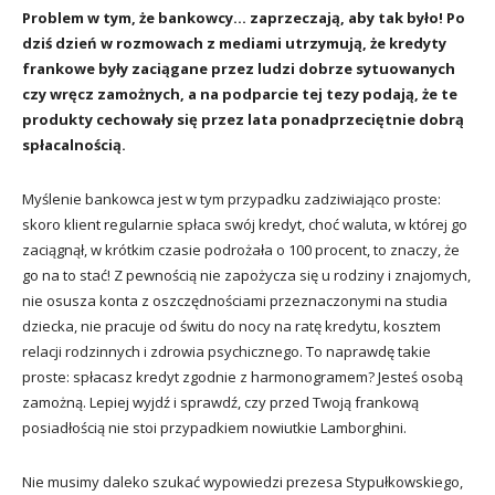
Problem w tym, że bankowcy… zaprzeczają, aby tak było! Po
dziś dzień w rozmowach z mediami utrzymują, że kredyty
frankowe były zaciągane przez ludzi dobrze sytuowanych
czy wręcz zamożnych, a na podparcie tej tezy podają, że te
produkty cechowały się przez lata ponadprzeciętnie dobrą
spłacalnością.
Myślenie bankowca jest w tym przypadku zadziwiająco proste:
skoro klient regularnie spłaca swój kredyt, choć waluta, w której go
zaciągnął, w krótkim czasie podrożała o 100 procent, to znaczy, że
go na to stać! Z pewnością nie zapożycza się u rodziny i znajomych,
nie osusza konta z oszczędnościami przeznaczonymi na studia
dziecka, nie pracuje od świtu do nocy na ratę kredytu, kosztem
relacji rodzinnych i zdrowia psychicznego. To naprawdę takie
proste: spłacasz kredyt zgodnie z harmonogramem? Jesteś osobą
zamożną. Lepiej wyjdź i sprawdź, czy przed Twoją frankową
posiadłością nie stoi przypadkiem nowiutkie Lamborghini.
Nie musimy daleko szukać wypowiedzi prezesa Stypułkowskiego,