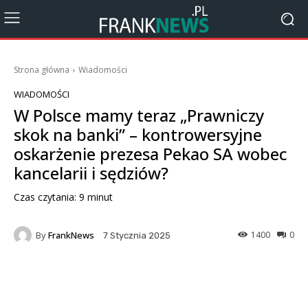
Strona główna
Wiadomości
WIADOMOŚCI
W Polsce mamy teraz „Prawniczy
skok na banki” – kontrowersyjne
oskarżenie prezesa Pekao SA wobec
kancelarii i sędziów?
Czas czytania:
9
minut
By
FrankNews
1400
0
7 Stycznia 2025
Facebook
X
Pinterest
Wha