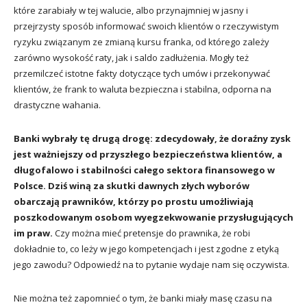
które zarabiały w tej walucie, albo przynajmniej w jasny i
przejrzysty sposób informować swoich klientów o rzeczywistym
ryzyku związanym ze zmianą kursu franka, od którego zależy
zarówno wysokość raty, jak i saldo zadłużenia. Mogły też
przemilczeć istotne fakty dotyczące tych umów i przekonywać
klientów, że frank to waluta bezpieczna i stabilna, odporna na
drastyczne wahania.
Banki wybrały tę drugą drogę: zdecydowały, że doraźny zysk
jest ważniejszy od przyszłego bezpieczeństwa klientów, a
długofalowo i stabilności całego sektora finansowego w
Polsce. Dziś winą za skutki dawnych złych wyborów
obarczają prawników, którzy po prostu umożliwiają
poszkodowanym osobom wyegzekwowanie przysługujących
im praw.
Czy można mieć pretensje do prawnika, że robi
dokładnie to, co leży w jego kompetencjach i jest zgodne z etyką
jego zawodu? Odpowiedź na to pytanie wydaje nam się oczywista.
Nie można też zapomnieć o tym, że banki miały masę czasu na