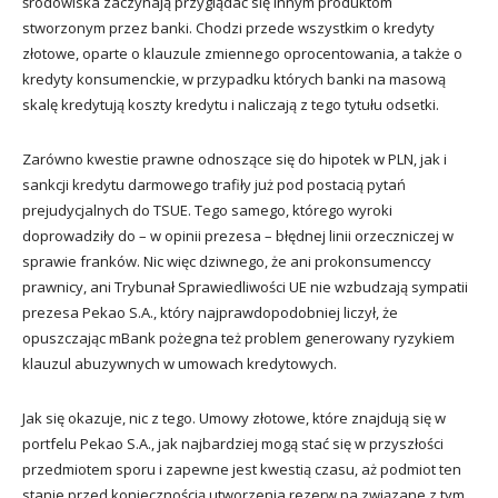
środowiska zaczynają przyglądać się innym produktom
stworzonym przez banki. Chodzi przede wszystkim o kredyty
złotowe, oparte o klauzule zmiennego oprocentowania, a także o
kredyty konsumenckie, w przypadku których banki na masową
skalę kredytują koszty kredytu i naliczają z tego tytułu odsetki.
Zarówno kwestie prawne odnoszące się do hipotek w PLN, jak i
sankcji kredytu darmowego trafiły już pod postacią pytań
prejudycjalnych do TSUE. Tego samego, którego wyroki
doprowadziły do – w opinii prezesa – błędnej linii orzeczniczej w
sprawie franków. Nic więc dziwnego, że ani prokonsumenccy
prawnicy, ani Trybunał Sprawiedliwości UE nie wzbudzają sympatii
prezesa Pekao S.A., który najprawdopodobniej liczył, że
opuszczając mBank pożegna też problem generowany ryzykiem
klauzul abuzywnych w umowach kredytowych.
Jak się okazuje, nic z tego. Umowy złotowe, które znajdują się w
portfelu Pekao S.A., jak najbardziej mogą stać się w przyszłości
przedmiotem sporu i zapewne jest kwestią czasu, aż podmiot ten
stanie przed koniecznością utworzenia rezerw na związane z tym