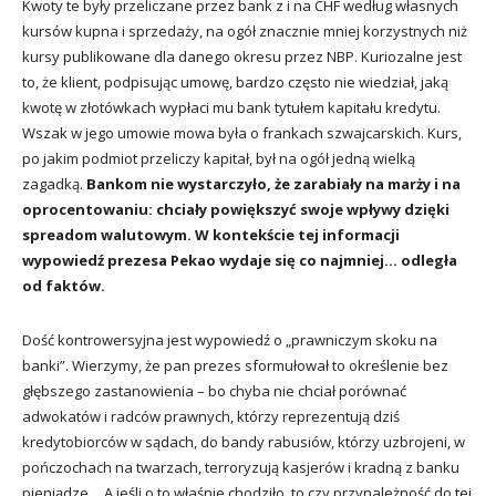
Kwoty te były przeliczane przez bank z i na CHF według własnych
kursów kupna i sprzedaży, na ogół znacznie mniej korzystnych niż
kursy publikowane dla danego okresu przez NBP. Kuriozalne jest
to, że klient, podpisując umowę, bardzo często nie wiedział, jaką
kwotę w złotówkach wypłaci mu bank tytułem kapitału kredytu.
Wszak w jego umowie mowa była o frankach szwajcarskich. Kurs,
po jakim podmiot przeliczy kapitał, był na ogół jedną wielką
zagadką.
Bankom nie wystarczyło, że zarabiały na marży i na
oprocentowaniu: chciały powiększyć swoje wpływy dzięki
spreadom walutowym. W kontekście tej informacji
wypowiedź prezesa Pekao wydaje się co najmniej… odległa
od faktów.
Dość kontrowersyjna jest wypowiedź o „prawniczym skoku na
banki”. Wierzymy, że pan prezes sformułował to określenie bez
głębszego zastanowienia – bo chyba nie chciał porównać
adwokatów i radców prawnych, którzy reprezentują dziś
kredytobiorców w sądach, do bandy rabusiów, którzy uzbrojeni, w
pończochach na twarzach, terroryzują kasjerów i kradną z banku
pieniądze… A jeśli o to właśnie chodziło, to czy przynależność do tej