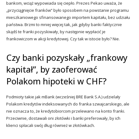
bankom, wciąż wypowiada się ciepło. Prezes Pekao uważa, że
„przyciągnięcie franków” było sposobem na powstanie programu
mieszkaniowego sfinansowanego importem kapitału, bez udziału
państwa. Brzmi to mniej więcej tak, jak gdyby banki faktycznie
skądś te franki pozyskiwały, by następnie wypłacić je
frankowiczom w akcji kredytowej. Czy tak w istocie było? Nie.
Czy banki pozyskały „frankowy
kapitał”, by zaoferować
Polakom hipoteki w CHF?
Podmioty takie jak mBank (wcześniej BRE Bank S.A.) udzielały
Polakom kredytów indeksowanych do franka szwajcarskiego, ale
nie oznacza to, że kredytobiorcom przelewano na konto franki.
Przeciwnie, dostawali oni złotówki i banki preferowały, by ich
klienci spłacali swój dług również w złotówkach.