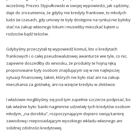
wcześniej. Prezes Stypułkowski w swojej wypowiedzi, jak sądzimy,
daje do zrozumienia, że gdyby nie kredyty frankowe, to młodych
ludzi (w czasach, gdy umowy te były dostępne na rynku) nie byłoby
stać na zakup własnego lokum i musieliby mieszkać kątem u
rodziców bądź teściów.
Gdybyśmy przeczytali tę wypowiedź komuś, kto o kredytach
frankowych i o całej pseudowalutowej awanturze wie tyle, co nic,
zapewne doszedłby do wniosku, że produkty te hojną ręką
proponowane były osobom znajdującym się w nie najlepszej
sytuacji finansowej, takim, których nie było stać ani na zakup
mieszkania za gotówkę, ani na wzięcie kredytu w złotówce.
I właściwie moglibyśmy się pod tym zupełnie szczerze podpisać, bo
tak właśnie było: banki nagminnie udzielały tych kredytów osobom
młodym, „na dorobku”, rozpoczynającym dopiero swoją karierę
zawodową i nieposiadającym wysokiego wkładu własnego ani
solidnej zdolności kredytowej.