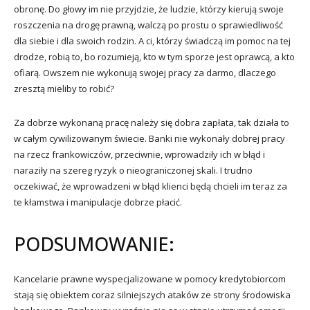
obronę. Do głowy im nie przyjdzie, że ludzie, którzy kierują swoje
roszczenia na drogę prawną, walczą po prostu o sprawiedliwość
dla siebie i dla swoich rodzin. A ci, którzy świadczą im pomoc na tej
drodze, robią to, bo rozumieją, kto w tym sporze jest oprawcą, a kto
ofiarą. Owszem nie wykonują swojej pracy za darmo, dlaczego
zresztą mieliby to robić?
Za dobrze wykonaną pracę należy się dobra zapłata, tak działa to
w całym cywilizowanym świecie. Banki nie wykonały dobrej pracy
na rzecz frankowiczów, przeciwnie, wprowadziły ich w błąd i
naraziły na szereg ryzyk o nieograniczonej skali. I trudno
oczekiwać, że wprowadzeni w błąd klienci będą chcieli im teraz za
te kłamstwa i manipulacje dobrze płacić.
PODSUMOWANIE:
Kancelarie prawne wyspecjalizowane w pomocy kredytobiorcom
stają się obiektem coraz silniejszych ataków ze strony środowiska