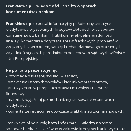
FrankNews.pl – wiadomości i analizy o sporach
konsumentów z bankami
FrankNews.pl
to portal informacyjny poświęcony tematyce
kredytów waloryzowanych, kredytów złotowych oraz sporów
konsumentów z bankami. Publikujemy aktualne wiadomości,
analizy i komentarze dotyczące spraw frankowych, problemów
związanych z WIBOR-em, sankcji kredytu darmowego oraz innych
zagadnień będących przedmiotem postępowań sądowych w Polsce
i Unii Europejskiej.
Na portalu prezentujemy:
- informacje o bieżącej sytuacji w sądach,
- omówienia istotnych wyroków i kierunków orzecznictwa,
- analizy zmian w przepisach prawa i ich wpływu na rynek
finansowy,
- materiały wyjaśniające mechanizmy stosowane w umowach
kredytowych,
- komentarze redakcyjne dotyczące praktyk instytucji finansowych.
FrankNews.pl pełni rolę
bazy informacji i wiedzy
na temat
sporów z bankami – zarówno w zakresie kredytów frankowych, jak