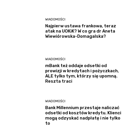
WIADOMOŚCI
Najpierw ustawa frankowa, teraz
atak na UOKiK? W co gra dr Aneta
Wiewiórowska-Domagalska?
WIADOMOŚCI
mBank też oddaje odsetki od
prowizji w kredytach i pożyczkach,
ALE tylko tym, którzy się upomną.
Reszta traci
WIADOMOŚCI
Bank Millennium przestaje naliczać
odsetki od kosztów kredytu. Klienci
mogą odzyskać nadpłatę i nie tylko
to