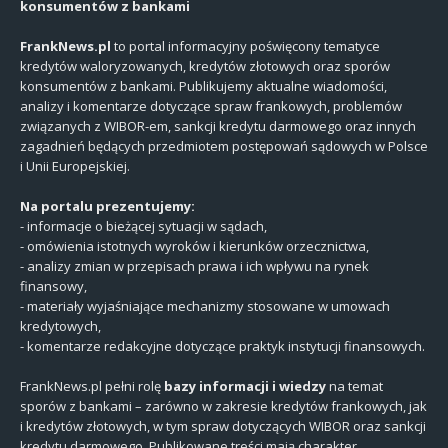
konsumentów z bankami
FrankNews.pl
to portal informacyjny poświęcony tematyce
kredytów waloryzowanych, kredytów złotowych oraz sporów
konsumentów z bankami. Publikujemy aktualne wiadomości,
analizy i komentarze dotyczące spraw frankowych, problemów
związanych z WIBOR-em, sankcji kredytu darmowego oraz innych
zagadnień będących przedmiotem postępowań sądowych w Polsce
i Unii Europejskiej.
Na portalu prezentujemy:
- informacje o bieżącej sytuacji w sądach,
- omówienia istotnych wyroków i kierunków orzecznictwa,
- analizy zmian w przepisach prawa i ich wpływu na rynek
finansowy,
- materiały wyjaśniające mechanizmy stosowane w umowach
kredytowych,
- komentarze redakcyjne dotyczące praktyk instytucji finansowych.
FrankNews.pl pełni rolę
bazy informacji i wiedzy
na temat
sporów z bankami – zarówno w zakresie kredytów frankowych, jak
i kredytów złotowych, w tym spraw dotyczących WIBOR oraz sankcji
kredytu darmowego. Publikowane treści mają charakter