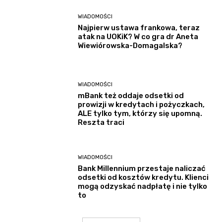
WIADOMOŚCI
Najpierw ustawa frankowa, teraz
atak na UOKiK? W co gra dr Aneta
Wiewiórowska-Domagalska?
WIADOMOŚCI
mBank też oddaje odsetki od
prowizji w kredytach i pożyczkach,
ALE tylko tym, którzy się upomną.
Reszta traci
WIADOMOŚCI
Bank Millennium przestaje naliczać
odsetki od kosztów kredytu. Klienci
mogą odzyskać nadpłatę i nie tylko
to