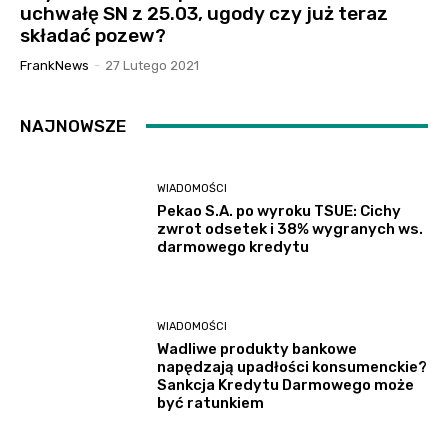
uchwałę SN z 25.03, ugody czy już teraz
składać pozew?
FrankNews
-
27 Lutego 2021
NAJNOWSZE
WIADOMOŚCI
Pekao S.A. po wyroku TSUE: Cichy
zwrot odsetek i 38% wygranych ws.
darmowego kredytu
WIADOMOŚCI
Wadliwe produkty bankowe
napędzają upadłości konsumenckie?
Sankcja Kredytu Darmowego może
być ratunkiem