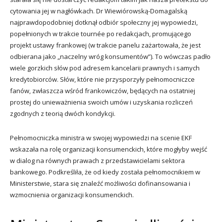
cytowania jej w nagłówkach. Dr Wiewiórowską-Domagalską
najprawdopodobniej dotknął odbiór społeczny jej wypowiedzi,
popełnionych w trakcie tournée po redakcjach, promującego
projekt ustawy frankowej (w trakcie panelu zażartowała, że jest
odbierana jako „naczelny wróg konsumentów”). To wówczas padło
wiele gorzkich słów pod adresem kancelarii prawnych i samych
kredytobiorców. Słów, które nie przysporzyły pełnomocniczce
fanów, zwłaszcza wśród frankowiczów, będących na ostatniej
prostej do unieważnienia swoich umów i uzyskania rozliczeń
zgodnych z teorią dwóch kondykcji.
Pełnomocniczka ministra w swojej wypowiedzi na scenie EKF
wskazała na rolę organizacji konsumenckich, które mogłyby wejść
w dialog na równych prawach z przedstawicielami sektora
bankowego. Podkreśliła, że od kiedy została pełnomocnikiem w
Ministerstwie, stara się znaleźć możliwości dofinansowania i
wzmocnienia organizacji konsumenckich.