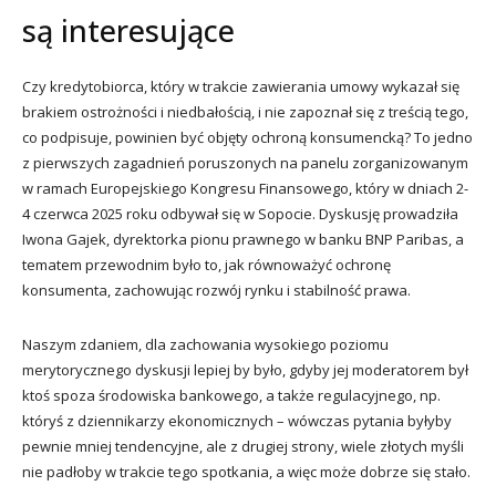
są interesujące
Czy kredytobiorca, który w trakcie zawierania umowy wykazał się
brakiem ostrożności i niedbałością, i nie zapoznał się z treścią tego,
co podpisuje, powinien być objęty ochroną konsumencką? To jedno
z pierwszych zagadnień poruszonych na panelu zorganizowanym
w ramach Europejskiego Kongresu Finansowego, który w dniach 2-
4 czerwca 2025 roku odbywał się w Sopocie. Dyskusję prowadziła
Iwona Gajek, dyrektorka pionu prawnego w banku BNP Paribas, a
tematem przewodnim było to, jak równoważyć ochronę
konsumenta, zachowując rozwój rynku i stabilność prawa.
Naszym zdaniem, dla zachowania wysokiego poziomu
merytorycznego dyskusji lepiej by było, gdyby jej moderatorem był
ktoś spoza środowiska bankowego, a także regulacyjnego, np.
któryś z dziennikarzy ekonomicznych – wówczas pytania byłyby
pewnie mniej tendencyjne, ale z drugiej strony, wiele złotych myśli
nie padłoby w trakcie tego spotkania, a więc może dobrze się stało.