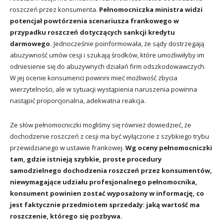
roszczeń przez konsumenta.
Pełnomocniczka ministra widzi
potencjał powtórzenia scenariusza frankowego w
przypadku roszczeń dotyczących sankcji kredytu
darmowego.
Jednocześnie poinformowała, że sądy dostrzegają
abuzywność umów cesji i szukają środków, które umożliwiłyby im
odniesienie się do abuzywnych działań firm odszkodowawczych.
W jej ocenie konsumenci powinni mieć możliwość zbycia
wierzytelności, ale w sytuacji wystąpienia naruszenia powinna
nastąpić proporcjonalna, adekwatna reakcja.
Ze słów pełnomocniczki mogliśmy się również dowiedzieć, że
dochodzenie roszczeń z cesji ma być wyłączone z szybkiego trybu
przewidzianego w ustawie frankowej.
Wg oceny pełnomocniczki
tam, gdzie istnieją szybkie, proste procedury
samodzielnego dochodzenia roszczeń przez konsumentów,
niewymagające udziału profesjonalnego pełnomocnika,
konsument powinien zostać wyposażony w informację, co
jest faktycznie przedmiotem sprzedaży: jaką wartość ma
roszczenie, którego się pozbywa.