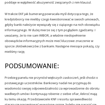
poddaje w wątpliwość abuzywność związanych z nim klauzul.
W trakcie EKF jak bumerang powracała myśl dotycząca tego, że
kredytobiorcy nie mieliby czego kwestionować w swoich umowach,
gdyby banki należycie wywiązały się z ciążącego na nich obowiązku
informacyjnego. W dużej mierze się z tym poglądem zgadzamy. I
uważamy, że to nie sam WIBOR, a właśnie niedopełnienie
obowiązków informacyjnych może mieć kluczowe znaczenie w
sporze złotówkowiczów z bankami. Następne miesiące pokażą, czy
mieliśmy rację.
PODSUMOWANIE:
Przebieg panelu nie przyniósł większych zaskoczeń, jeśli chodzi o
postawę jego uczestników. Bankowcy nadal nie przyjmują do
wiadomości swojej odpowiedzialności za wprowadzenie do obrotu
wadliwych umów i kontynuują robienie z siebie ofiar, ilekroć mają
ku temu okazję. Przedstawiciele KNF i resortu sprawiedliwości
starają się prezentować wyważone opinie, byleby nie narazić się