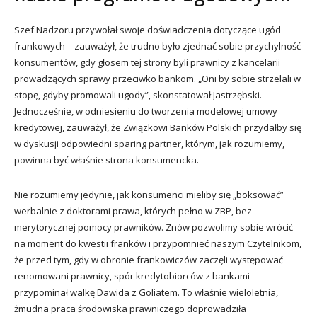
Szef Nadzoru przywołał swoje doświadczenia dotyczące ugód
frankowych – zauważył, że trudno było zjednać sobie przychylność
konsumentów, gdy głosem tej strony byli prawnicy z kancelarii
prowadzących sprawy przeciwko bankom. „Oni by sobie strzelali w
stopę, gdyby promowali ugody”, skonstatował Jastrzębski.
Jednocześnie, w odniesieniu do tworzenia modelowej umowy
kredytowej, zauważył, że Związkowi Banków Polskich przydałby się
w dyskusji odpowiedni sparing partner, którym, jak rozumiemy,
powinna być właśnie strona konsumencka.
Nie rozumiemy jedynie, jak konsumenci mieliby się „boksować”
werbalnie z doktorami prawa, których pełno w ZBP, bez
merytorycznej pomocy prawników. Znów pozwolimy sobie wrócić
na moment do kwestii franków i przypomnieć naszym Czytelnikom,
że przed tym, gdy w obronie frankowiczów zaczęli występować
renomowani prawnicy, spór kredytobiorców z bankami
przypominał walkę Dawida z Goliatem. To właśnie wieloletnia,
żmudna praca środowiska prawniczego doprowadziła