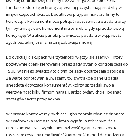
kwestię kontraktowej ochrony bez żadnego zabezpieczenia –
fundusze, które tę ochronę zapewniają, często mają siedziby w
innych częściach świata. Dodatkowo przypomniała, że firmy te
twierdzą, iż konsument może potrącić roszczenie, ale zadała przy
tym pytanie, jak ów konsument ma to zrobić, gdy sprzedał swoją
kondykcję? W trakcie panelu prawniczka poddała w wątpliwość
zgodność takiej cesji z naturą zobowiązaniową.
Do dyskusji o skupach wierzytelności włączył się szef KNF, który
pozytywnie ocenił kierowanie przez sądy pytań o kontrolę cesji do
TSUE. Wg niego świadczy to o tym, że sądy dostrzegają patologię.
Za warte odnotowania uważamy to, iż w trakcie panelu padła
anegdota dotycząca konsumentów, którzy sprzedali swoją
wierzytelność kilku firmom naraz. Bardzo byśmy chcieli poznać
szczegóły takich przypadków.
W sprawie kontrowersyjnych cesji głos zabrała również dr Aneta
Wiewiórowska-Domagalska, która wyjaśniła zebranym, że z
orzecznictwa TSUE wynika niemożliwość ograniczenia zbycia
roszczeń: cesja ma umożliwić różnorodność metod dochodzenia