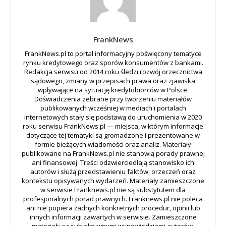
FrankNews
FrankNews.pl to portal informacyjny poświęcony tematyce
rynku kredytowego oraz sporów konsumentów z bankami.
Redakcja serwisu od 2014 roku śledzi rozwój orzecznictwa
sądowego, zmiany w przepisach prawa oraz zjawiska
wpływające na sytuację kredytobiorców w Polsce.
Doświadczenia zebrane przy tworzeniu materiałów
publikowanych wcześniej w mediach i portalach
internetowych stały się podstawą do uruchomienia w 2020
roku serwisu FrankNews.pl — miejsca, w którym informacje
dotyczące tej tematyki są gromadzone i prezentowane w
formie bieżących wiadomości oraz analiz. Materiały
publikowane na FrankNews.pl nie stanowią porady prawnej
ani finansowej. Treści odzwierciedlają stanowisko ich
autorów i służą przedstawieniu faktów, orzeczeń oraz
kontekstu opisywanych wydarzeń. Materiały zamieszczone
w serwisie Franknews.pl nie są substytutem dla
profesjonalnych porad prawnych. Franknews.pl nie poleca
ani nie popiera żadnych konkretnych procedur, opinii lub
innych informacji zawartych w serwisie. Zamieszczone
materiały są subiektywnymi wypowiedziami autorów.