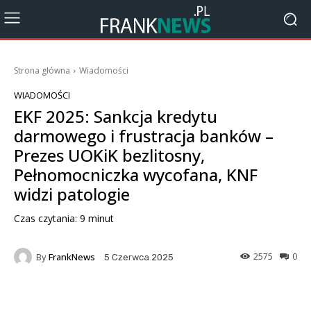
Strona główna
Wiadomości
WIADOMOŚCI
EKF 2025: Sankcja kredytu
darmowego i frustracja banków –
Prezes UOKiK bezlitosny,
Pełnomocniczka wycofana, KNF
widzi patologie
Czas czytania:
9
minut
By
FrankNews
2575
0
5 Czerwca 2025
Facebook
X
Pinterest
Wha