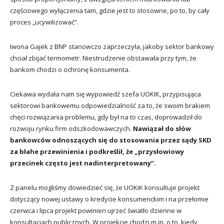
częściowego wyłączenia tam, gdzie jest to stosowne, po to, by cały
proces „ucywilizować”.
Iwona Gajek z BNP stanowczo zaprzeczyła, jakoby sektor bankowy
chciał zbijać termometr. Niestrudzenie obstawała przy tym, że
bankom chodzi o ochronę konsumenta.
Ciekawa wydała nam się wypowiedź szefa UOKIK, przypisująca
sektorowi bankowemu odpowiedzialność za to, że swoim brakiem
chęci rozwiązania problemu, gdy był na to czas, doprowadził do
rozwoju rynku firm odszkodowawczych.
Nawiązał do słów
bankowców odnoszących się do stosowania przez sądy SKD
za błahe przewinienia i podkreślił, że „przysłowiowy
przecinek często jest nadinterpretowany”.
Z panelu mogliśmy dowiedzieć się, że UOKiK konsultuje projekt
dotyczący nowej ustawy o kredycie konsumenckim i na przełomie
czerwca i lipca projekt powinien ujrzeć światło dzienne w
konsultacjach publicznych. W projekcie chodzi m.in. o to, kiedy