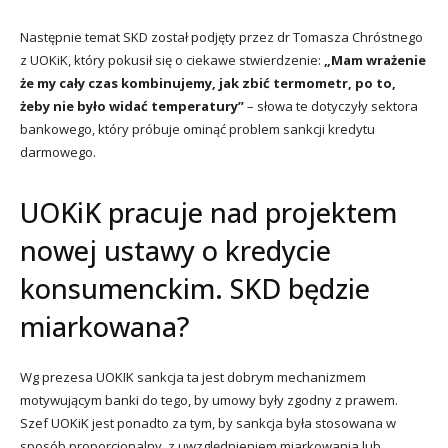
Następnie temat SKD został podjęty przez dr Tomasza Chróstnego
z UOKiK, który pokusił się o ciekawe stwierdzenie:
„Mam wrażenie
że my cały czas kombinujemy, jak zbić termometr, po to,
żeby nie było widać temperatury”
– słowa te dotyczyły sektora
bankowego, który próbuje ominąć problem sankcji kredytu
darmowego.
UOKiK pracuje nad projektem
nowej ustawy o kredycie
konsumenckim. SKD będzie
miarkowana?
Wg prezesa UOKIK sankcja ta jest dobrym mechanizmem
motywującym banki do tego, by umowy były zgodny z prawem.
Szef UOKiK jest ponadto za tym, by sankcja była stosowana w
sposób proporcjonalny, z uwzględnieniem miarkowania lub