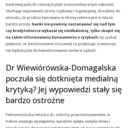
bankowej pola do szerzej krytyki orzecznictwa w tym zakresie.
Słuchając wypowiedzi strony rządowej i regulacyjnej, doszliśmy do
wniosku, że przekaz kierowany w stronę sektora jest w istocie
bardzo prosty:
banki nie powinny zastanawiać się nad tym,
czy kredytobiorca wykazał się niedbałością, tylko skupić się
na takim informowaniu konsumenta o ryzykach
, by zyskać
pewność, że ów konsument zrozumiał, co podpisuje. A wówczas
nie będzie pola do kwestionowania umów w sądach.
Dr Wiewiórowska-Domagalska
poczuła się dotknięta medialną
krytyką? Jej wypowiedzi stały się
bardzo ostrożne
Pełnomocniczka ministra ds. ochrony praw konsumentów, w
trakcie swojego wystąpienia, wyraźnie spięta, ważyła słowa i
starała się nie dostarczyć redakcjom takim jak nasza pretekstu do