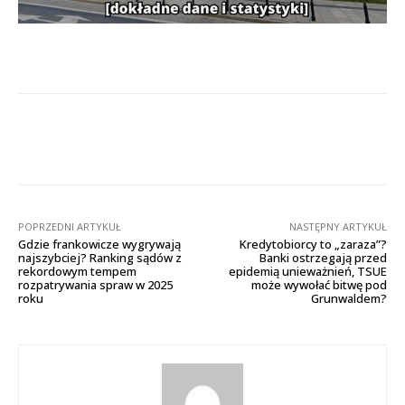
Facebook
X
Pinterest
Wha
POPRZEDNI ARTYKUŁ
NASTĘPNY ARTYKUŁ
Gdzie frankowicze wygrywają
Kredytobiorcy to „zaraza”?
najszybciej? Ranking sądów z
Banki ostrzegają przed
rekordowym tempem
epidemią unieważnień, TSUE
rozpatrywania spraw w 2025
może wywołać bitwę pod
roku
Grunwaldem?