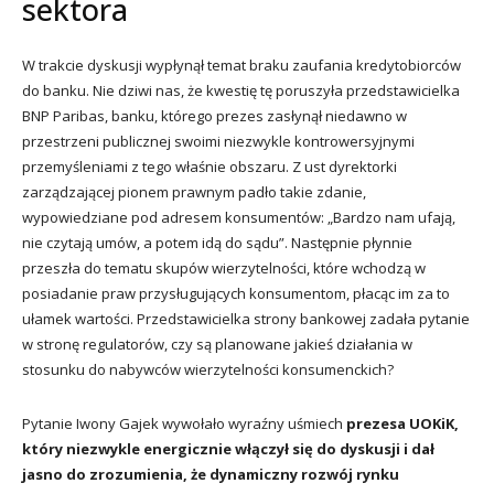
sektora
W trakcie dyskusji wypłynął temat braku zaufania kredytobiorców
do banku. Nie dziwi nas, że kwestię tę poruszyła przedstawicielka
BNP Paribas, banku, którego prezes zasłynął niedawno w
przestrzeni publicznej swoimi niezwykle kontrowersyjnymi
przemyśleniami z tego właśnie obszaru. Z ust dyrektorki
zarządzającej pionem prawnym padło takie zdanie,
wypowiedziane pod adresem konsumentów: „Bardzo nam ufają,
nie czytają umów, a potem idą do sądu”. Następnie płynnie
przeszła do tematu skupów wierzytelności, które wchodzą w
posiadanie praw przysługujących konsumentom, płacąc im za to
ułamek wartości. Przedstawicielka strony bankowej zadała pytanie
w stronę regulatorów, czy są planowane jakieś działania w
stosunku do nabywców wierzytelności konsumenckich?
Pytanie Iwony Gajek wywołało wyraźny uśmiech
prezesa UOKiK,
który niezwykle energicznie włączył się do dyskusji i dał
jasno do zrozumienia, że dynamiczny rozwój rynku