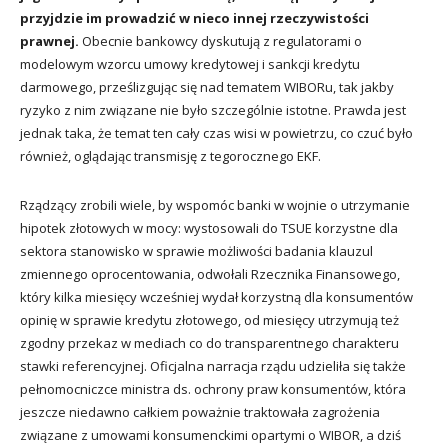
przyjdzie im prowadzić w nieco innej rzeczywistości
prawnej.
Obecnie bankowcy dyskutują z regulatorami o
modelowym wzorcu umowy kredytowej i sankcji kredytu
darmowego, prześlizgując się nad tematem WIBORu, tak jakby
ryzyko z nim związane nie było szczególnie istotne. Prawda jest
jednak taka, że temat ten cały czas wisi w powietrzu, co czuć było
również, oglądając transmisję z tegorocznego EKF.
Rządzący zrobili wiele, by wspomóc banki w wojnie o utrzymanie
hipotek złotowych w mocy: wystosowali do TSUE korzystne dla
sektora stanowisko w sprawie możliwości badania klauzul
zmiennego oprocentowania, odwołali Rzecznika Finansowego,
który kilka miesięcy wcześniej wydał korzystną dla konsumentów
opinię w sprawie kredytu złotowego, od miesięcy utrzymują też
zgodny przekaz w mediach co do transparentnego charakteru
stawki referencyjnej. Oficjalna narracja rządu udzieliła się także
pełnomocniczce ministra ds. ochrony praw konsumentów, która
jeszcze niedawno całkiem poważnie traktowała zagrożenia
związane z umowami konsumenckimi opartymi o WIBOR, a dziś