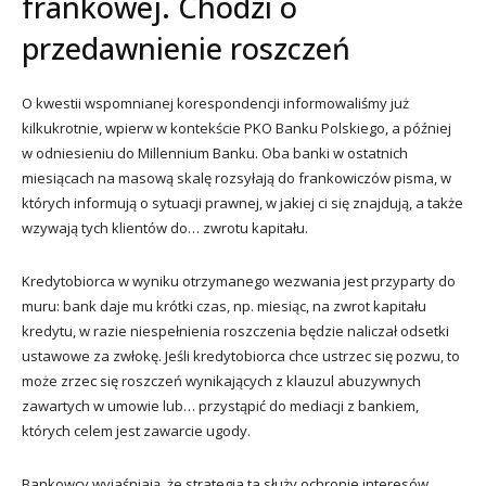
frankowej. Chodzi o
przedawnienie roszczeń
O kwestii wspomnianej korespondencji informowaliśmy już
kilkukrotnie, wpierw w kontekście PKO Banku Polskiego, a później
w odniesieniu do Millennium Banku. Oba banki w ostatnich
miesiącach na masową skalę rozsyłają do frankowiczów pisma, w
których informują o sytuacji prawnej, w jakiej ci się znajdują, a także
wzywają tych klientów do… zwrotu kapitału.
Kredytobiorca w wyniku otrzymanego wezwania jest przyparty do
muru: bank daje mu krótki czas, np. miesiąc, na zwrot kapitału
kredytu, w razie niespełnienia roszczenia będzie naliczał odsetki
ustawowe za zwłokę. Jeśli kredytobiorca chce ustrzec się pozwu, to
może zrzec się roszczeń wynikających z klauzul abuzywnych
zawartych w umowie lub… przystąpić do mediacji z bankiem,
których celem jest zawarcie ugody.
Bankowcy wyjaśniają, że strategia ta służy ochronie interesów