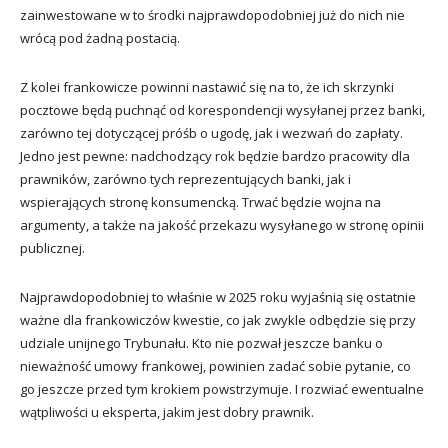
zainwestowane w to środki najprawdopodobniej już do nich nie
wrócą pod żadną postacią.
Z kolei frankowicze powinni nastawić się na to, że ich skrzynki
pocztowe będą puchnąć od korespondencji wysyłanej przez banki,
zarówno tej dotyczącej próśb o ugodę, jak i wezwań do zapłaty.
Jedno jest pewne: nadchodzący rok będzie bardzo pracowity dla
prawników, zarówno tych reprezentujących banki, jak i
wspierających stronę konsumencką. Trwać będzie wojna na
argumenty, a także na jakość przekazu wysyłanego w stronę opinii
publicznej.
Najprawdopodobniej to właśnie w 2025 roku wyjaśnią się ostatnie
ważne dla frankowiczów kwestie, co jak zwykle odbędzie się przy
udziale unijnego Trybunału. Kto nie pozwał jeszcze banku o
nieważność umowy frankowej, powinien zadać sobie pytanie, co
go jeszcze przed tym krokiem powstrzymuje. I rozwiać ewentualne
wątpliwości u eksperta, jakim jest dobry prawnik.