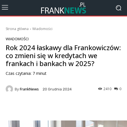
Strona główna
Wiadomości
WIADOMOŚCI
Rok 2024 łaskawy dla Frankowiczów:
co zmieni się w kredytach we
frankach i bankach w 2025?
Czas czytania:
7
minut
By
FrankNews
2410
0
20 Grudnia 2024
Facebook
X
Pinterest
Wha