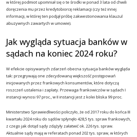
w której podmiot upomniał się o te środki w ponad 3 lata od chwili
doręczenia mu przez kredytobiorcę reklamacji (czy też innej
informacji, w której ten podjął próbę zakwestionowania klauzul
abuzywnych zawartych w umowie).
Jak wygląda sytuacja banków w
sądach na koniec 2024 roku?
W efekcie opisywanych zdarzeń obecna sytuacja banków wygląda
tak: przegrywają one zdecydowaną większość postępowań
inicjowanych przez frankowych konsumentów, które dotyczą
roszczeń ustalenia i zapłaty. Przewaga frankowiczów w sądach I
instancji wynosi 97 proc., w II instancji jest z kolei bliska 99 proc.
Ministerstwo Sprawiedliwości policzyło, że od 2017 roku do końca III
kwartału 2024 roku do sądów spłynęło 428,5 tys. spraw frankowych,
z czego jak dotąd sądy zdążyły załatwić ok. 226 tys. spraw.
Aktualnie sądy mają w referatach ponad 202 tys. spraw, w których