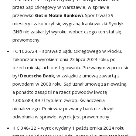
przez Sąd Okręgowy w Warszawie, w sprawie
przeciwko
Getin Noble Bankowi
. Spór trwał 39
miesięcy i zakończył się wygraną frankowiczki. Syndyk
GNB nie zaskarżył wyroku, wobec czego ten stał się
prawomocny.
I C 1026/24 – sprawa z Sądu Okręgowego w Płocku,
zakończona wyrokiem dnia 23 lipca 2024 roku, po
trzech miesiącach postępowania. Pozwanym w procesie
był
Deutsche Bank
, w związku z umową zawartą z
powodami w 2008 roku. Sąd uznał umowę za nieważną,
a ponadto zasądził na rzecz powodów kwotę
1.006.684,89 zł tytułem zwrotu świadczenia
nienależnego. Ponieważ pozwany bank nie złożył
odwołania w sprawie, wyrok jest prawomocny.
II C 348/22 – wyrok wydany 1 października 2024 roku
przez Sąd Okręgowy w Łodzi, przeciwko
PKO Bankowi