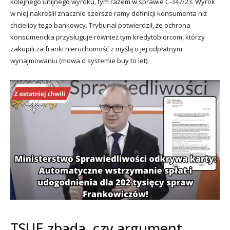
kolejnego unijnego wyroku, tym razem w sprawie C-347/23. Wyrok
w niej nakreślił znacznie szersze ramy definicji konsumenta niż
chcieliby tego bankowcy. Trybunał potwierdził, że ochrona
konsumencka przysługuje również tym kredytobiorcom, którzy
zakupili za franki nieruchomość z myślą o jej odpłatnym
wynajmowaniu (mowa o systemie buy to let).
TSUE zbada, czy argument