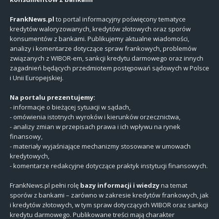
FrankNews.pl
to portal informacyjny poświęcony tematyce
kredytów waloryzowanych, kredytów złotowych oraz sporów
konsumentów z bankami. Publikujemy aktualne wiadomości,
analizy i komentarze dotyczące spraw frankowych, problemów
związanych z WIBOR-em, sankcji kredytu darmowego oraz innych
zagadnień będących przedmiotem postępowań sądowych w Polsce
i Unii Europejskiej.
Na portalu prezentujemy:
- informacje o bieżącej sytuacji w sądach,
- omówienia istotnych wyroków i kierunków orzecznictwa,
- analizy zmian w przepisach prawa i ich wpływu na rynek
finansowy,
- materiały wyjaśniające mechanizmy stosowane w umowach
kredytowych,
- komentarze redakcyjne dotyczące praktyk instytucji finansowych.
FrankNews.pl pełni rolę
bazy informacji i wiedzy
na temat
sporów z bankami – zarówno w zakresie kredytów frankowych, jak
i kredytów złotowych, w tym spraw dotyczących WIBOR oraz sankcji
kredytu darmowego. Publikowane treści mają charakter