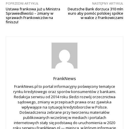
POPRZEDNI ARTYKUŁ
NASTĘPNY ARTYKUŁ
Ustawa frankowa już u Ministra
Deutsche Bank dorzuca 310 mln
Sprawiedliwości – zmiany w
euro aby pomóc polskiej spółce
sprawach Frankowiczów na
w walce z Frankowiczami
finiszu!
FrankNews
FrankNews.pl to portal informacyjny poświęcony tematyce
rynku kredytowego oraz sporów konsumentów z bankami.
Redakcja serwisu od 2014 roku śledzi rozwój orzecznictwa
sądowego, zmiany w przepisach prawa oraz zjawiska
wpływające na sytuację kredytobiorców w Polsce.
Doświadczenia zebrane przy tworzeniu materiałów
publikowanych wcześniej w mediach i portalach
internetowych stały się podstawą do uruchomienia w 2020
roku serwisu FrankNews.pl — miejsca, w którym informacje