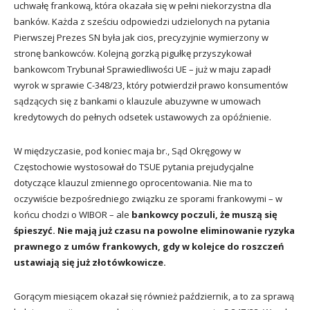
uchwałę frankową, która okazała się w pełni niekorzystna dla
banków. Każda z sześciu odpowiedzi udzielonych na pytania
Pierwszej Prezes SN była jak cios, precyzyjnie wymierzony w
stronę bankowców. Kolejną gorzką pigułkę przyszykował
bankowcom Trybunał Sprawiedliwości UE – już w maju zapadł
wyrok w sprawie C-348/23, który potwierdził prawo konsumentów
sądzących się z bankami o klauzule abuzywne w umowach
kredytowych do pełnych odsetek ustawowych za opóźnienie.
W międzyczasie, pod koniec maja br., Sąd Okręgowy w
Częstochowie wystosował do TSUE pytania prejudycjalne
dotyczące klauzul zmiennego oprocentowania. Nie ma to
oczywiście bezpośredniego związku ze sporami frankowymi – w
końcu chodzi o WIBOR – ale
bankowcy poczuli, że muszą się
śpieszyć. Nie mają już czasu na powolne eliminowanie ryzyka
prawnego z umów frankowych, gdy w kolejce do roszczeń
ustawiają się już złotówkowicze.
Gorącym miesiącem okazał się również październik, a to za sprawą