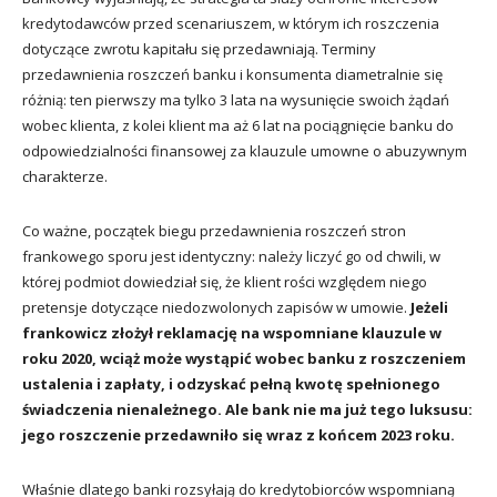
kredytodawców przed scenariuszem, w którym ich roszczenia
dotyczące zwrotu kapitału się przedawniają. Terminy
przedawnienia roszczeń banku i konsumenta diametralnie się
różnią: ten pierwszy ma tylko 3 lata na wysunięcie swoich żądań
wobec klienta, z kolei klient ma aż 6 lat na pociągnięcie banku do
odpowiedzialności finansowej za klauzule umowne o abuzywnym
charakterze.
Co ważne, początek biegu przedawnienia roszczeń stron
frankowego sporu jest identyczny: należy liczyć go od chwili, w
której podmiot dowiedział się, że klient rości względem niego
pretensje dotyczące niedozwolonych zapisów w umowie.
Jeżeli
frankowicz złożył reklamację na wspomniane klauzule w
roku 2020, wciąż może wystąpić wobec banku z roszczeniem
ustalenia i zapłaty, i odzyskać pełną kwotę spełnionego
świadczenia nienależnego. Ale bank nie ma już tego luksusu:
jego roszczenie przedawniło się wraz z końcem 2023 roku.
Właśnie dlatego banki rozsyłają do kredytobiorców wspomnianą