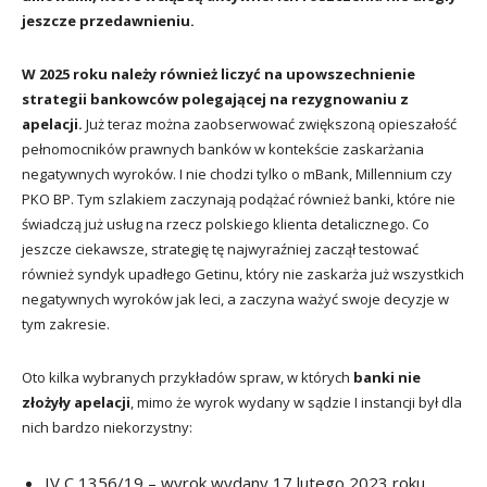
jeszcze przedawnieniu.
W 2025 roku należy również liczyć na upowszechnienie
strategii bankowców polegającej na rezygnowaniu z
apelacji.
Już teraz można zaobserwować zwiększoną opieszałość
pełnomocników prawnych banków w kontekście zaskarżania
negatywnych wyroków. I nie chodzi tylko o mBank, Millennium czy
PKO BP. Tym szlakiem zaczynają podążać również banki, które nie
świadczą już usług na rzecz polskiego klienta detalicznego. Co
jeszcze ciekawsze, strategię tę najwyraźniej zaczął testować
również syndyk upadłego Getinu, który nie zaskarża już wszystkich
negatywnych wyroków jak leci, a zaczyna ważyć swoje decyzje w
tym zakresie.
Oto kilka wybranych przykładów spraw, w których
banki nie
złożyły apelacji
, mimo że wyrok wydany w sądzie I instancji był dla
nich bardzo niekorzystny:
IV C 1356/19 – wyrok wydany 17 lutego 2023 roku