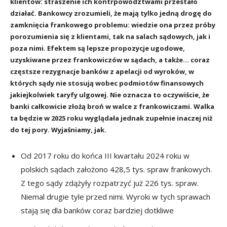
klientów: straszenie ich kontrpowództwami przestało
działać. Bankowcy zrozumieli, że mają tylko jedną drogę do
zamknięcia frankowego problemu: wiedzie ona przez próby
porozumienia się z klientami, tak na salach sądowych, jak i
poza nimi. Efektem są lepsze propozycje ugodowe,
uzyskiwane przez frankowiczów w sądach, a także… coraz
częstsze rezygnacje banków z apelacji od wyroków, w
których sądy nie stosują wobec podmiotów finansowych
jakiejkolwiek taryfy ulgowej. Nie oznacza to oczywiście, że
banki całkowicie złożą broń w walce z frankowiczami. Walka
ta będzie w 2025 roku wyglądała jednak zupełnie inaczej niż
do tej pory. Wyjaśniamy, jak.
Od 2017 roku do końca III kwartału 2024 roku w
polskich sądach założono 428,5 tys. spraw frankowych.
Z tego sądy zdążyły rozpatrzyć już 226 tys. spraw.
Niemal drugie tyle przed nimi. Wyroki w tych sprawach
stają się dla banków coraz bardziej dotkliwe