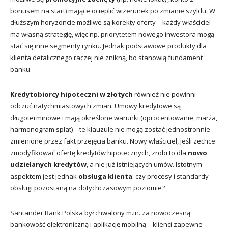
bonusem na start) mające ocieplić wizerunek po zmianie szyldu. W
dłuższym horyzoncie możliwe są korekty oferty – każdy właściciel
ma własną strategię, więc np. priorytetem nowego inwestora mogą
stać się inne segmenty rynku. Jednak podstawowe produkty dla
klienta detalicznego raczej nie znikną, bo stanowią fundament
banku.
Kredytobiorcy hipoteczni w złotych
również nie powinni
odczuć natychmiastowych zmian. Umowy kredytowe są
długoterminowe i mają określone warunki (oprocentowanie, marża,
harmonogram spłat) – te klauzule nie mogą zostać jednostronnie
zmienione przez fakt przejęcia banku. Nowy właściciel, jeśli zechce
zmodyfikować ofertę kredytów hipotecznych, zrobi to dla
nowo
udzielanych kredytów
, a nie już istniejących umów. Istotnym
aspektem jest jednak
obsługa klienta
: czy procesy i standardy
obsługi pozostaną na dotychczasowym poziomie?
Santander Bank Polska był chwalony m.in. za nowoczesną
bankowość elektroniczną i aplikację mobilną – klienci zapewne