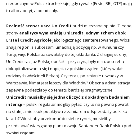
nieobecnym w Polsce trochę kłuje, gdy rywale (Erste, RBI, OTP) mają
tu albo apetyt, albo udziały.
Realność scenariusza UniCredit
budzi mieszane opinie. Z jednej
strony
analitycy wymieniają UniCredit jednym tchem obok
Erste i Credit Agricole
jako logicznego zainteresowanego. Włosi
znają region, z sukcesami umacniają pozycję np. w Rumunii czy
Turcji, więc Polska pasowałaby do tej układanki. Z drugiej strony,
UniCredit raz już Polskę opuścił – przyczyną były m.in. potrzeba
dokapitalizowania się i napięcia z polskim rządem (który wolał
rodzimych właścicieli Pekao). Czy teraz, po zmianie u władzy w
Warszawie, klimat jest lepszy dla Włochów? Obecna administracja
zapewne podeszłaby do tematu bardziej pragmatycznie.
UniCredit musiałby się jednak liczyć z dokładnym badaniem
intencji
– polski regulator mógłby pytać: czy to na pewno powrót
na stałe, a nie skok po aktywa z zamiarem odsprzedaży po kilku
latach? Włosi, aby przekonać do siebie rynek, musieliby
przedstawić wiarygodny plan rozwoju Santander Bank Polska pod
swoimi rządami.