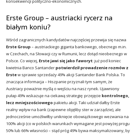
konsekwencji polityczno-ekonomicznych.
Erste Group – austriacki rycerz na
białym koniu?
Wśród zagranicznych kandydatów najczęściej przewija się nazwa
Erste Group
– austriackiego giganta bankowego, obecnego m.in.
w Czechach, na Słowacji czy w Rumunii, lecz dotąd nieobecnego w
Polsce. Co więcej,
Erste jawi się jako faworyt
: już pod koniec
kwietnia Banco Santander
potwierdził prowadzenie rozmów z
Erste
w sprawie sprzedaży 49% akcji Santander Bank Polska. To
znacząca informacja – Hiszpanie przyznali tym samym, że
Austriacy poważnie myślą o wejściu na nasz rynek. Ujawniony
pułap 49% wskazuje na ciekawą strategię: przejęcie
kontrolnego,
lecz mniejszościowego
pakietu akcji. Taki udział dałby Erste
realny wpływ na bank (zapewne objęliby ster w zarządzie), ale
jednocześnie umożliwiłby uniknięcie obowiązkowego wezwania na
100% akcji (co w polskich warunkach wymagane jest powyżej progu
50% lub 66% własności – stąd próg 49% bywa maksymalizowany, by