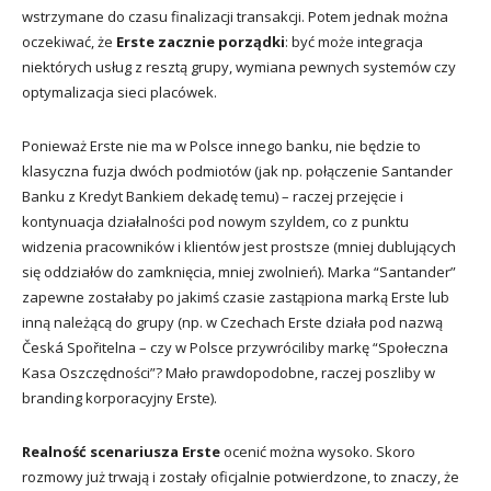
wstrzymane do czasu finalizacji transakcji. Potem jednak można
oczekiwać, że
Erste zacznie porządki
: być może integracja
niektórych usług z resztą grupy, wymiana pewnych systemów czy
optymalizacja sieci placówek.
Ponieważ Erste nie ma w Polsce innego banku, nie będzie to
klasyczna fuzja dwóch podmiotów (jak np. połączenie Santander
Banku z Kredyt Bankiem dekadę temu) – raczej przejęcie i
kontynuacja działalności pod nowym szyldem, co z punktu
widzenia pracowników i klientów jest prostsze (mniej dublujących
się oddziałów do zamknięcia, mniej zwolnień). Marka “Santander”
zapewne zostałaby po jakimś czasie zastąpiona marką Erste lub
inną należącą do grupy (np. w Czechach Erste działa pod nazwą
Česká Spořitelna – czy w Polsce przywróciliby markę “Społeczna
Kasa Oszczędności”? Mało prawdopodobne, raczej poszliby w
branding korporacyjny Erste).
Realność scenariusza Erste
ocenić można wysoko. Skoro
rozmowy już trwają i zostały oficjalnie potwierdzone, to znaczy, że