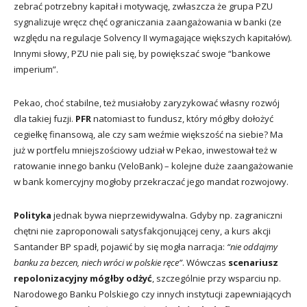
zebrać potrzebny kapitał i motywację, zwłaszcza że grupa PZU
sygnalizuje wręcz chęć ograniczania zaangażowania w banki (ze
względu na regulacje Solvency II wymagające większych kapitałów).
Innymi słowy, PZU nie pali się, by powiększać swoje “bankowe
imperium”.
Pekao, choć stabilne, też musiałoby zaryzykować własny rozwój
dla takiej fuzji.
PFR
natomiast to fundusz, który mógłby dołożyć
cegiełkę finansową, ale czy sam weźmie większość na siebie? Ma
już w portfelu mniejszościowy udział w Pekao, inwestował też w
ratowanie innego banku (VeloBank) – kolejne duże zaangażowanie
w bank komercyjny mogłoby przekraczać jego mandat rozwojowy.
Polityka
jednak bywa nieprzewidywalna. Gdyby np. zagraniczni
chętni nie zaproponowali satysfakcjonującej ceny, a kurs akcji
Santander BP spadł, pojawić by się mogła narracja:
“nie oddajmy
banku za bezcen, niech wróci w polskie ręce”
. Wówczas
scenariusz
repolonizacyjny mógłby odżyć
, szczególnie przy wsparciu np.
Narodowego Banku Polskiego czy innych instytucji zapewniających