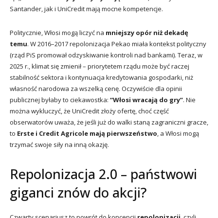
Santander, jak i UniCredit mają mocne kompetencje.
Politycznie, Włosi mogą liczyć na
mniejszy opór niż dekadę
temu
. W 2016–2017 repolonizacja Pekao miała kontekst polityczny
(rząd PiS promował odzyskiwanie kontroli nad bankami). Teraz, w
2025 r., klimat się zmienił – priorytetem rządu może być raczej
stabilność sektora i kontynuacja kredytowania gospodarki, niż
własność narodowa za wszelką cenę. Oczywiście dla opinii
publicznej byłaby to ciekawostka:
“Włosi wracają do gry”
. Nie
można wykluczyć, że UniCredit złoży ofertę, choć część
obserwatorów uważa, że jeśli już do walki staną zagraniczni gracze,
to
Erste i Credit Agricole mają pierwszeństwo
, a Włosi mogą
trzymać swoje siły na inną okazję.
Repolonizacja 2.0 – państwowi
giganci znów do akcji?
Czwarty scenariusz to powrót do koncepcji
repolonizacji
, czyli