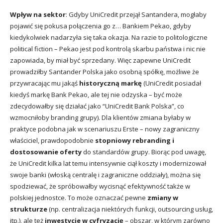
Wpływ na sektor
: Gdyby UniCredit przejął Santandera, mogłaby
pojawić się pokusa połączenia go z… Bankiem Pekao, gdyby
kiedykolwiek nadarzyła się taka okazja. Na razie to politologiczne
political fiction – Pekao jest pod kontrolą skarbu państwa i nic nie
zapowiada, by miał być sprzedany. Więc zapewne UniCredit
prowadziłby Santander Polska jako osobną spółkę, możliwe że
przywracając mu jakąś
historyczną markę
(UniCredit posiadał
kiedyś markę Bank Pekao, ale tej nie odzyska – być może
zdecydowałby się działać jako “UniCredit Bank Polska”, co
wzmocniłoby branding grupy). Dla klientów zmiana byłaby w
praktyce podobna jak w scenariuszu Erste – nowy zagraniczny
właściciel, prawdopodobnie
stopniowy rebranding i
dostosowanie oferty
do standardów grupy. Biorąc pod uwagę,
że UniCredit kilka lat temu intensywnie ciął koszty i modernizował
swoje banki (włoską centralę i zagraniczne oddziały), można się
spodziewać, że spróbowałby wycisnąć efektywność także w
polskiej jednostce. To może oznaczać pewne
zmiany w
strukturze
(np. centralizacja niektórych funkcji, outsourcing usług,
itp.), ale też
inwestycje w cyfryzację
– obszar, w którym zarówno