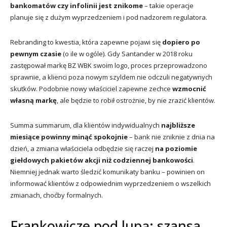
bankomatów czy infolinii jest znikome
– takie operacje
planuje się z dużym wyprzedzeniem i pod nadzorem regulatora.
Rebranding to kwestia, która zapewne pojawi się
dopiero po
pewnym czasie
(o ile w ogóle). Gdy Santander w 2018 roku
zastępował markę BZ WBK swoim logo, proces przeprowadzono
sprawnie, a klienci poza nowym szyldem nie odczuli negatywnych
skutków. Podobnie nowy właściciel zapewne zechce
wzmocnić
własną markę
, ale będzie to robił ostrożnie, by nie zrazić klientów.
Summa summarum, dla klientów indywidualnych
najbliższe
miesiące powinny minąć spokojnie
– bank nie zniknie z dnia na
dzień, a zmiana właściciela odbędzie się raczej
na poziomie
giełdowych pakietów akcji niż codziennej bankowości
.
Niemniej jednak warto śledzić komunikaty banku – powinien on
informować klientów z odpowiednim wyprzedzeniem o wszelkich
zmianach, choćby formalnych.
Frankowicze pod lupą: szansa