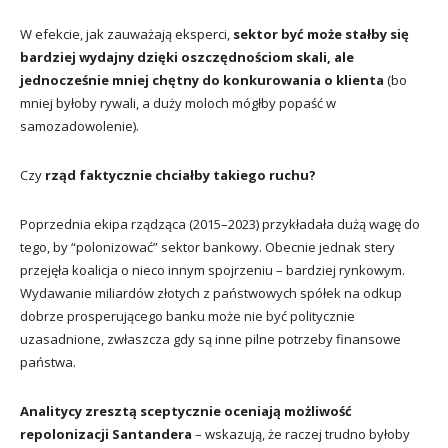
W efekcie, jak zauważają eksperci,
sektor być może stałby się
bardziej wydajny dzięki oszczędnościom skali, ale
jednocześnie mniej chętny do konkurowania o klienta
(bo
mniej byłoby rywali, a duży moloch mógłby popaść w
samozadowolenie).
Czy
rząd faktycznie chciałby takiego ruchu?
Poprzednia ekipa rządząca (2015–2023) przykładała dużą wagę do
tego, by “polonizować” sektor bankowy. Obecnie jednak stery
przejęła koalicja o nieco innym spojrzeniu – bardziej rynkowym.
Wydawanie miliardów złotych z państwowych spółek na odkup
dobrze prosperującego banku może nie być politycznie
uzasadnione, zwłaszcza gdy są inne pilne potrzeby finansowe
państwa.
Analitycy zresztą sceptycznie oceniają możliwość
repolonizacji Santandera
– wskazują, że raczej trudno byłoby