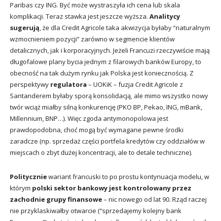
Paribas czy ING. Być może wystraszyła ich cena lub skala
komplikacji. Teraz stawka jest jeszcze wyższa.
Analitycy
sugerują
, że dla Credit Agricole taka akwizycja byłaby “naturalnym
wzmocnieniem pozycji” zarówno w segmencie klientów
detalicznych, jak i korporacyjnych. Jeżeli Francuzi rzeczywiście mają
długofalowe plany bycia jednym z filarowych banków Europy, to
obecność na tak dużym rynku jak Polska jest koniecznością. Z
perspektywy
regulatora
– UOKiK – fuzja Credit Agricole z
Santanderem byłaby sporą konsolidacją, ale mimo wszystko nowy
twór wciąż miałby silną konkurencję (PKO BP, Pekao, ING, mBank,
Millennium, BNP…). Więc zgoda antymonopolowa jest
prawdopodobna, choć mogą być wymagane pewne środki
zaradcze (np. sprzedaż części portfela kredytów czy oddziałów w
miejscach o zbyt dużej koncentracji, ale to detale techniczne).
Politycznie
wariant francuski to po prostu kontynuacja modelu, w
którym
polski sektor bankowy jest kontrolowany przez
zachodnie grupy finansowe
– nic nowego od lat 90. Rząd raczej
nie przyklaskiwałby otwarcie (“sprzedajemy kolejny bank