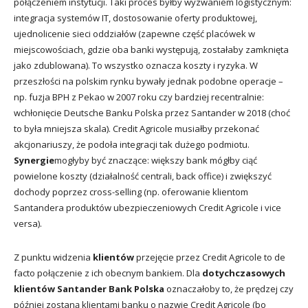
połączeniem instytucji. Taki proces byłby wyzwaniem logistycznym:
integracja systemów IT, dostosowanie oferty produktowej,
ujednolicenie sieci oddziałów (zapewne część placówek w
miejscowościach, gdzie oba banki występują, zostałaby zamknięta
jako zdublowana). To wszystko oznacza koszty i ryzyka. W
przeszłości na polskim rynku bywały jednak podobne operacje –
np. fuzja BPH z Pekao w 2007 roku czy bardziej recentralnie:
wchłonięcie Deutsche Banku Polska przez Santander w 2018 (choć
to była mniejsza skala). Credit Agricole musiałby przekonać
akcjonariuszy, że podoła integracji tak dużego podmiotu.
Synergie
mogłyby być znaczące: większy bank mógłby ciąć
powielone koszty (działalność centrali, back office) i zwiększyć
dochody poprzez cross-selling (np. oferowanie klientom
Santandera produktów ubezpieczeniowych Credit Agricole i vice
versa).
Z punktu widzenia
klientów
przejęcie przez Credit Agricole to de
facto połączenie z ich obecnym bankiem. Dla
dotychczasowych
klientów Santander Bank Polska
oznaczałoby to, że prędzej czy
później zostaną klientami banku o nazwie Credit Agricole (bo