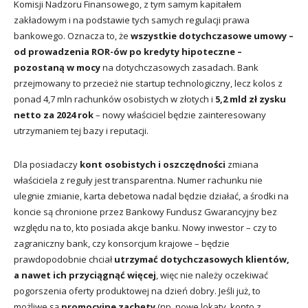
Komisji Nadzoru Finansowego, z tym samym kapitałem
zakładowym i na podstawie tych samych regulacji prawa
bankowego. Oznacza to, że
wszystkie dotychczasowe umowy –
od prowadzenia ROR-ów po kredyty hipoteczne –
pozostaną w mocy
na dotychczasowych zasadach. Bank
przejmowany to przecież nie startup technologiczny, lecz kolos z
ponad 4,7 mln rachunków osobistych w złotych i
5,2 mld zł zysku
netto za 2024 rok
– nowy właściciel będzie zainteresowany
utrzymaniem tej bazy i reputacji.
Dla posiadaczy
kont osobistych i oszczędności
zmiana
właściciela z reguły jest transparentna. Numer rachunku nie
ulegnie zmianie, karta debetowa nadal będzie działać, a środki na
koncie są chronione przez Bankowy Fundusz Gwarancyjny bez
względu na to, kto posiada akcje banku. Nowy inwestor – czy to
zagraniczny bank, czy konsorcjum krajowe – będzie
prawdopodobnie chciał
utrzymać dotychczasowych klientów,
a nawet ich przyciągnąć więcej
, więc nie należy oczekiwać
pogorszenia oferty produktowej na dzień dobry. Jeśli już, to
możliwe są
promocyjne zachęty
(np. nowe lokaty, konto z