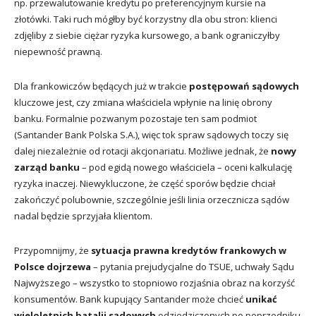
np. przewalutowanie kredytu po preferencyjnym kursie na
złotówki. Taki ruch mógłby być korzystny dla obu stron: klienci
zdjęliby z siebie ciężar ryzyka kursowego, a bank ograniczyłby
niepewność prawną.
Dla frankowiczów będących już w trakcie
postępowań sądowych
kluczowe jest, czy zmiana właściciela wpłynie na linię obrony
banku. Formalnie pozwanym pozostaje ten sam podmiot
(Santander Bank Polska S.A.), więc tok spraw sądowych toczy się
dalej niezależnie od rotacji akcjonariatu. Możliwe jednak, że
nowy
zarząd banku
– pod egidą nowego właściciela – oceni kalkulację
ryzyka inaczej. Niewykluczone, że część sporów będzie chciał
zakończyć polubownie, szczególnie jeśli linia orzecznicza sądów
nadal będzie sprzyjała klientom.
Przypomnijmy, że
sytuacja prawna kredytów frankowych w
Polsce dojrzewa
– pytania prejudycjalne do TSUE, uchwały Sądu
Najwyższego – wszystko to stopniowo rozjaśnia obraz na korzyść
konsumentów. Bank kupujący Santander może chcieć
unikać
wieloletnich batalii sądowych
odziedziczonych po poprzedniku