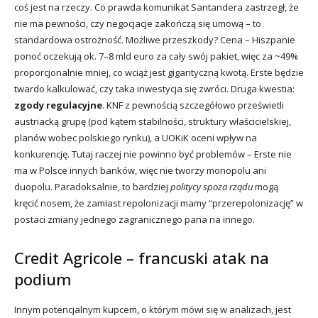
coś jest na rzeczy. Co prawda komunikat Santandera zastrzegł, że
nie ma pewności, czy negocjacje zakończą się umową – to
standardowa ostrożność. Możliwe przeszkody? Cena – Hiszpanie
ponoć oczekują ok. 7–8 mld euro za cały swój pakiet, więc za ~49%
proporcjonalnie mniej, co wciąż jest gigantyczną kwotą. Erste będzie
twardo kalkulować, czy taka inwestycja się zwróci. Druga kwestia:
zgody regulacyjne
. KNF z pewnością szczegółowo prześwietli
austriacką grupę (pod kątem stabilności, struktury właścicielskiej,
planów wobec polskiego rynku), a UOKiK oceni wpływ na
konkurencję. Tutaj raczej nie powinno być problemów – Erste nie
ma w Polsce innych banków, więc nie tworzy monopolu ani
duopolu. Paradoksalnie, to bardziej
politycy spoza rządu
mogą
kręcić nosem, że zamiast repolonizacji mamy “przerepolonizację” w
postaci zmiany jednego zagranicznego pana na innego.
Credit Agricole – francuski atak na
podium
Innym potencjalnym kupcem, o którym mówi się w analizach, jest