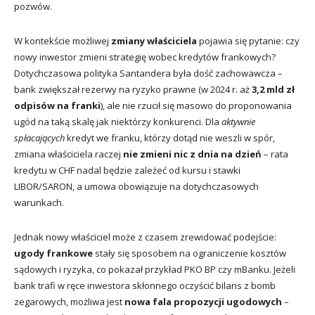
pozwów.
W kontekście możliwej
zmiany właściciela
pojawia się pytanie: czy
nowy inwestor zmieni strategię wobec kredytów frankowych?
Dotychczasowa polityka Santandera była dość zachowawcza –
bank zwiększał rezerwy na ryzyko prawne (w 2024 r. aż
3,2 mld zł
odpisów na franki
), ale nie rzucił się masowo do proponowania
ugód na taką skalę jak niektórzy konkurenci. Dla
aktywnie
spłacających
kredyt we franku, którzy dotąd nie weszli w spór,
zmiana właściciela raczej
nie zmieni nic z dnia na dzień
– rata
kredytu w CHF nadal będzie zależeć od kursu i stawki
LIBOR/SARON, a umowa obowiązuje na dotychczasowych
warunkach.
Jednak nowy właściciel może z czasem zrewidować podejście:
ugody frankowe
stały się sposobem na ograniczenie kosztów
sądowych i ryzyka, co pokazał przykład PKO BP czy mBanku. Jeżeli
bank trafi w ręce inwestora skłonnego oczyścić bilans z bomb
zegarowych, możliwa jest
nowa fala propozycji ugodowych
–