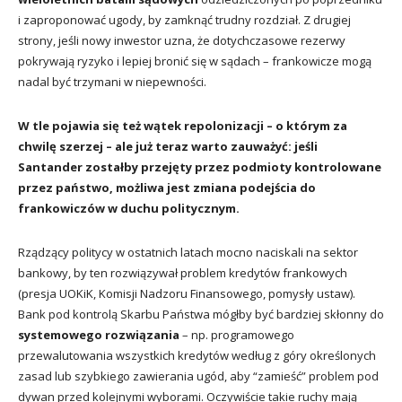
i zaproponować ugody, by zamknąć trudny rozdział. Z drugiej
strony, jeśli nowy inwestor uzna, że dotychczasowe rezerwy
pokrywają ryzyko i lepiej bronić się w sądach – frankowicze mogą
nadal być trzymani w niepewności.
W tle pojawia się też wątek repolonizacji – o którym za
chwilę szerzej – ale już teraz warto zauważyć: jeśli
Santander zostałby przejęty przez podmioty kontrolowane
przez państwo, możliwa jest zmiana podejścia do
frankowiczów w duchu politycznym.
Rządzący politycy w ostatnich latach mocno naciskali na sektor
bankowy, by ten rozwiązywał problem kredytów frankowych
(presja UOKiK, Komisji Nadzoru Finansowego, pomysły ustaw).
Bank pod kontrolą Skarbu Państwa mógłby być bardziej skłonny do
systemowego rozwiązania
– np. programowego
przewalutowania wszystkich kredytów według z góry określonych
zasad lub szybkiego zawierania ugód, aby “zamieść” problem pod
dywan przed kolejnymi wyborami. Oczywiście takie ruchy mają