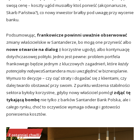
swoją cenę – koszty ugód musiałby ktoś ponieść (akcjonariusze,
Skarb Państwa?), co nowy inwestor brałby pod uwagę przy wycenie
banku.
Podsumowując,
frankowicze powinni uważnie obserwować
zmiany właścicielskie w Santanderze, bo mogą one przynieść albo
nowe otwarcie na dialog
(i korzystne ugody), albo kontynuację
dotychczasowej polityki. Jedno jest pewne: problem portfela
frankowego będzie jednym z kluczowych zagadnień, które
każdy
potencjalny nabywca
Santandera musi uwzględnić w biznesplanie.
Wymusi to decyzje – czy ciąć straty i dogadać się z klientami, czy
dalej twardo obstawać przy swoim. Z punktu widzenia stabilności
sektora byłoby korzystne, gdyby nowy właściciel pomógł
zdjąć tę
tykającą bombę
nie tylko z barków Santander Bank Polska, ale i
całego rynku, choć to oczywiście wymaga odwagi i gotowości
poniesienia kosztów.