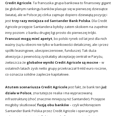
Credit Agricole
. Ta francuska grupa bankowa to finansowy gigant
(w globalnym rankingu banków plasuje się w pierwszej dziesiątce
świata), ale w Polsce jej córka zajmuje dopiero dziewiątą pozycję i
jest
trzy razy mniejsza od Santander Bank Polska
. Dla Credit
Agricole przejęcie Santandera byłoby zatem skokiem na zupełnie
inny poziom: z banku drugiej ligi prosto do pierwszej trójki.
Francuzi mogą mieć apetyt
, bo polski rynek od lat jest dla nich
ważny (są tu obecni nie tylko w bankowości detalicznej, ale i przez
spółki leasingowe, ubezpieczeniowe, fundusze). Tak duża
akwizycja z pewnością zyskałaby akceptację centrali w Paryżu,
zwłaszcza że
globalne wyniki Credit Agricole są mocne
– w
ostatnich latach zysk netto grupy przekraczał 9 mld euro rocznie,
co oznacza solidne zaplecze kapitałowe.
Atutem scenariusza Credit Agricole
jest fakt, że bank ten
już
działa w Polsce
, zna tutejsze realia i ma wypracowaną
infrastrukturę (choć znacznie mniejszą niż Santander). Przejęcie
mogłoby skutkować
fuzją obu banków
– czyli wchłonięciem
Santander Bank Polska przez Credit Agricole i operacyjnym