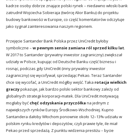
kadrze osoby dobrze znające polski rynek – niedawno włoski bank
zatrudnił Wojciecha Sobieraja (twórcę Alior Banku) do projektu
budowy bankowości w Europie, co część komentatorów odczytuje
jako sygnał zainteresowania naszym regionem.
Przejęcie Santander Bank Polska przez UniCredit byłoby
symboliczne –
w pewnym sensie zamiana ról sprzed kilku lat
.
W 2017 to Santander (prywatny inwestor zagraniczny) zwiększał
udziały w Polsce, kupując od Deutsche Banku część biznesu i
rosnąc, podczas gdy UniCredit (inny prywatny inwestor
zagraniczny) się wycofywał, sprzedając Pekao. Teraz Santander
chce się wycofać, a UniCredit mógłby wejść. Taka
rotacja wielkich
graczy
pokazuje, jak bardzo polski sektor bankowy zależy od
globalnych strategii korporacji-matek. Dla UniCredit motywacją
mogłaby być
chęć odzyskania przyczółka
na jednym z
największych rynków Europy Środkowo-Wschodniej. Kupno
Santandera dałoby Włochom ponownie około 12–13% udziału w
polskim rynku kredytów i depozytów, czyli prawie tyle, ile miał
Pekao przed sprzedażą. Z punktu widzenia prestiżu – bycie