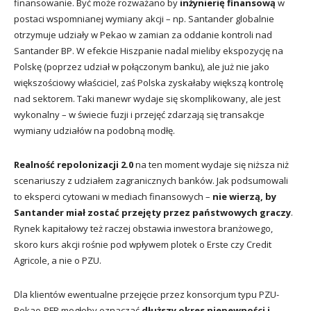
finansowanie. Być może rozważano by
inżynierię finansową
w
postaci wspomnianej wymiany akcji – np. Santander globalnie
otrzymuje udziały w Pekao w zamian za oddanie kontroli nad
Santander BP. W efekcie Hiszpanie nadal mieliby ekspozycję na
Polskę (poprzez udział w połączonym banku), ale już nie jako
większościowy właściciel, zaś Polska zyskałaby większą kontrolę
nad sektorem. Taki manewr wydaje się skomplikowany, ale jest
wykonalny – w świecie fuzji i przejęć zdarzają się transakcje
wymiany udziałów na podobną modłę.
Realność repolonizacji 2.0
na ten moment wydaje się niższa niż
scenariuszy z udziałem zagranicznych banków. Jak podsumowali
to eksperci cytowani w mediach finansowych –
nie wierzą, by
Santander miał zostać przejęty przez państwowych graczy
.
Rynek kapitałowy też raczej obstawia inwestora branżowego,
skoro kurs akcji rośnie pod wpływem plotek o Erste czy Credit
Agricole, a nie o PZU.
Dla klientów ewentualne przejęcie przez konsorcjum typu PZU-
Pekao-PFR mogłoby oznaczać
dłuższy okres niepewności i