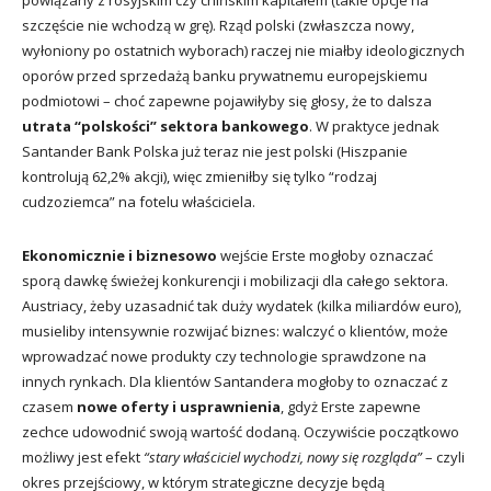
szczęście nie wchodzą w grę). Rząd polski (zwłaszcza nowy,
wyłoniony po ostatnich wyborach) raczej nie miałby ideologicznych
oporów przed sprzedażą banku prywatnemu europejskiemu
podmiotowi – choć zapewne pojawiłyby się głosy, że to dalsza
utrata “polskości” sektora bankowego
. W praktyce jednak
Santander Bank Polska już teraz nie jest polski (Hiszpanie
kontrolują 62,2% akcji), więc zmieniłby się tylko “rodzaj
cudzoziemca” na fotelu właściciela.
Ekonomicznie i biznesowo
wejście Erste mogłoby oznaczać
sporą dawkę świeżej konkurencji i mobilizacji dla całego sektora.
Austriacy, żeby uzasadnić tak duży wydatek (kilka miliardów euro),
musieliby intensywnie rozwijać biznes: walczyć o klientów, może
wprowadzać nowe produkty czy technologie sprawdzone na
innych rynkach. Dla klientów Santandera mogłoby to oznaczać z
czasem
nowe oferty i usprawnienia
, gdyż Erste zapewne
zechce udowodnić swoją wartość dodaną. Oczywiście początkowo
możliwy jest efekt
“stary właściciel wychodzi, nowy się rozgląda”
– czyli
okres przejściowy, w którym strategiczne decyzje będą