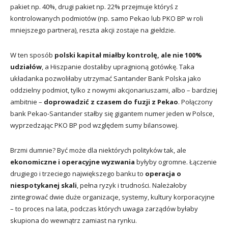
pakiet np. 40%, drugi pakiet np. 22% przejmuje któryś z
kontrolowanych podmiotów (np. samo Pekao lub PKO BP w roli
mniejszego partnera), reszta akcji zostaje na giełdzie.
W ten sposób
polski kapitał miałby kontrolę, ale nie 100%
udziałów
, a Hiszpanie dostaliby upragnioną gotówkę. Taka
układanka pozwoliłaby utrzymać Santander Bank Polska jako
oddzielny podmiot, tylko z nowymi akcjonariuszami, albo – bardziej
ambitnie –
doprowadzić z czasem do fuzji z Pekao
. Połączony
bank Pekao-Santander stałby się gigantem numer jeden w Polsce,
wyprzedzając PKO BP pod względem sumy bilansowej.
Brzmi dumnie? Być może dla niektórych polityków tak, ale
ekonomiczne i operacyjne wyzwania
byłyby ogromne. Łączenie
drugiego i trzeciego największego banku to
operacja o
niespotykanej skali
, pełna ryzyk i trudności. Należałoby
zintegrować dwie duże organizacje, systemy, kultury korporacyjne
– to proces na lata, podczas których uwaga zarządów byłaby
skupiona do wewnątrz zamiast na rynku.