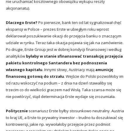
nie uruchamiać kosztownego obowiązku wykupu reszty
akcjonariatu).
Dlaczego Erste?
Po pierwsze, bank ten od lat sygnalizował chęć
ekspansji w Polsce – prezes Erste w ubiegłym roku wprost
deklarował poszukiwanie okazji do przejęcia banku o znaczącym
udziale w rynku. Teraz taka okazja pojawia się jak na zamówienie.
Po drugie, Erste Group jest w dobrej kondycji finansowej i według
analityków
byłaby w stanie sfinansować transakcję przejęcia
pakietu kontrolnego Santandera bez podnoszenia
własnego kapitału
. Innymi słowy, Austriacy mają
amunicję
finansową gotową do strzału
. Wejście do Polski pozwoliłoby im
od razu wskoczyć na podium – z dnia na dzień stawaliby się
trzecim co do wielkości graczem nad Wisłą. Taka szansa może się
nie powtórzyć, stąd determinacja Erste wydaje się zrozumiała.
Politycznie
scenariusz Erste byłby stosunkowo neutralny. Austria
to kraj UE, a Erste to prywatny inwestor – trudno tu doszukiwać się
kontrowersji, jakie np. wywołałoby przejęcie przez podmiot
powiązany z rosyjskim czy chińskim kapitałem (takie opcje na