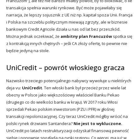
Francuzom”), ale też nie bardzo miałby powód, by to blokować, o ile
transakcja spełnia warunki rynkowe. Być może pojawiłaby się
narracja, że lepszy sojusznik z UE niż np. kapitał spoza Unii. Francja
i Polska na szczeblu politycznym miewają zgrzyty, ale w biznesie
bankowym Credit Agricole działa u nas od lat bez przeszkód.
Można jednak oczekiwać, że
ambitny plan Francuzów
spotka się
z kontrakcją innych chętnych – jeśli CA złoży ofertę, to pewnie nie
będzie jedyną na stole.
UniCredit – powrót włoskiego gracza
Nazwisko trzeciego potencjalnego nabywcy wywołuje u niektórych
deja vu:
UniCredit
. Ten włoski bank był przecież przez wiele lat
obecny w Polsce jako większościowy właściciel Banku Pekao
(drugiego co do wielkości banku w kraju). W 2017 roku Włosi
sprzedali Pekao polskim inwestorom (PZU i PFR) w głośnej
transakcji repolonizacyjnej. Czy teraz UniCredit mógłby wrócić na
polski rynek drzwiami Santandera?
Nie jest to wykluczone.
UniCredit po latach restrukturyzacji odzyskał finansową pewność
siebie i ponownie spogląda na rynki regionu. Co więcej, ma już w