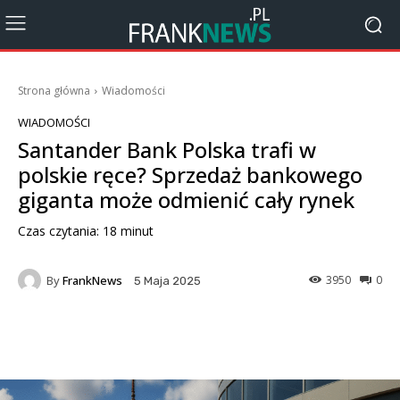
Strona główna
Wiadomości
WIADOMOŚCI
Santander Bank Polska trafi w
polskie ręce? Sprzedaż bankowego
giganta może odmienić cały rynek
Czas czytania:
18
minut
By
FrankNews
3950
0
5 Maja 2025
Facebook
X
Pinterest
Wha