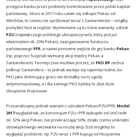
przejęcia banku przez podmioty kontrolowane przez polski kapitał
państwowy. Skoro w 2017 roku udało się odkupić Pekao od
Włochów, to czemu nie spróbować teraz z Santanderem – mógłby
pomyśleć ktoś w rządzie. Wymieniane są tu różne warianty: udział
PZU
(największego polskiego ubezpieczyciela, który jest już
właścicielem ok. 20% Pekao), zaangażowanie funduszu
państwowego
PFR
, a nawet ponowne wejście do gry banku
Pekao
(np. poprzez fuzję lub wymianę akcji między Pekao a
Santanderem). Teoretycznie możliwe jest też, że
PKO BP
zechce
połknąć Santandera – to jednak wydaje się najmniej realne, bo
PKO jako dominujący gracz nie dostałby na to zgody
antymonopolowej, a i dla samego PKO byłoby to zbyt duże
obciążenie finansowe.
Przeanalizujmy jednak wariant z udziałem Pekao/PZU/PFR.
Model
2017
wyglądał tak, że konsorcjum PZU i PFR wykupiło od UniCredit
ok. 32% akcji Pekao, nie przekraczając 50%, dzięki czemu uniknięto
obowiązkowego wezwania na resztę akcji. Dziś mogłoby to
wyglądać podobnie: np. PZU wraz z PFR kupują od Hiszpanów