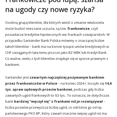
na ugody czy nowe ryzyka?
Osobną grupą klientów, dla których wieść o zmianie właściciela
może budzić mieszane uczucia, są tzw.
frankowicze
, czyli
posiadacze kredytów hipotecznych we frankach szwajcarskich. W
przypadku Santander Bank Polska mówimy o znaczącej liczbie
takich klientów – bank ma na koncie tysiące umów kredytowych w
CHF zaciąganych lata temu jeszcze jako BZ WBK lub Kredyt Bank.
Co ważne, wielu z tych klientów znajduje się w sporze prawnym z
bankiem.
Santander jest
czwartym najczęściej pozywanym bankiem
przez frankowiczów w Polsce
– na koniec 2024 r. toczyło się
14,6
tys. spraw sądowych przeciw bankowi
, podczas gdy liczba
zawartych ugód frankowych to 9,5 tys.. To oznacza, że dotychczas
bank
bardziej “męczył się” z frankami niż je rozwiązywał
–
liczba pozwów przewyższa liczbę ugód, co odróżnia go od np.
państwowego PKO BP, który zawarł znacznie więcej ugód niż ma