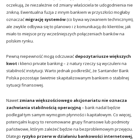
oczekują, że niezależnie od zmiany właściciela te udogodnienia nie
znikną. Ewentualna fuzja z innym bankiem w przyszłości mogłaby
oznaczać
migrację systemów
(co bywa wyzwaniem technicznym),
ale zwykle odbywa się to planowo i z komunikacją do klientów, jak
miało to miejsce przy wcześniejszych połączeniach banków na
polskim rynku.
Pewną niepewność mogą odczuwać
depozytariusze większych
kwot
i klienci private banking – z natury rzeczy są wyczuleni na
stabilność instytucji. Warto jednak podkreślić, że Santander Bank
Polska pozostaje świetnie skapitalizowanym bankiem o stabilnej
sytuacji finansowej.
Nawet
zmiana większościowego akcjonariatu nie oznacza
zachwiania stabilnością operacyjną
– bank nadal będzie
podlegał tym samym wymogom płynności i kapitałowym. Co więcej,
potencjalni kupcy to renomowane grupy finansowe lub podmioty
państwowe, którym zależeć będzie na bezproblemowym przejęciu.
Dlatego
ryzyko przerw w działaniu bankowości internetowej,