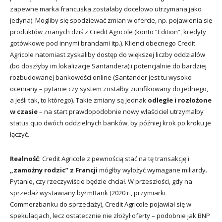
zapewne marka francuska zostałaby docelowo utrzymana jako
jedyna). Mogliby się spodziewać zmian w ofercie, np. pojawienia się
produktów znanych dziś z Credit Agricole (konto “Edition”, kredyty
gotówkowe pod innymi brandami itp.). Klienci obecnego Credit
Agricole natomiast zyskaliby dostęp do większej liczby oddziałów
(bo doszłyby im lokalizacje Santandera) i potencjalnie do bardziej
rozbudowanej bankowości online (Santander jest tu wysoko
oceniany – pytanie czy system zostałby zunifikowany do jednego,
a jeśli tak, to którego). Takie zmiany są jednak
odległe i rozłożone
w czasie
– na start prawdopodobnie nowy właściciel utrzymałby
status quo dwóch oddzielnych banków, by później krok po kroku je
łączyć.
Realność
: Credit Agricole z pewnością stać na tę transakcję i
„zamożny rodzic” z Francji
mógłby wyłożyć wymagane miliardy.
Pytanie, czy rzeczywiście będzie chciał. W przeszłości, gdy na
sprzedaż wystawiany był mBank (2020 r., przymiarki
Commerzbanku do sprzedaży), Credit Agricole pojawiał się w
spekulacjach, lecz ostatecznie nie złożył oferty – podobnie jak BNP