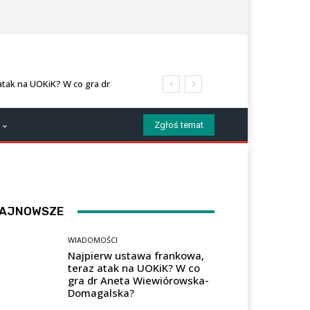
atak na UOKiK? W co gra dr
?
Zgłoś temat
AJNOWSZE
WIADOMOŚCI
Najpierw ustawa frankowa,
teraz atak na UOKiK? W co
gra dr Aneta Wiewiórowska-
Domagalska?