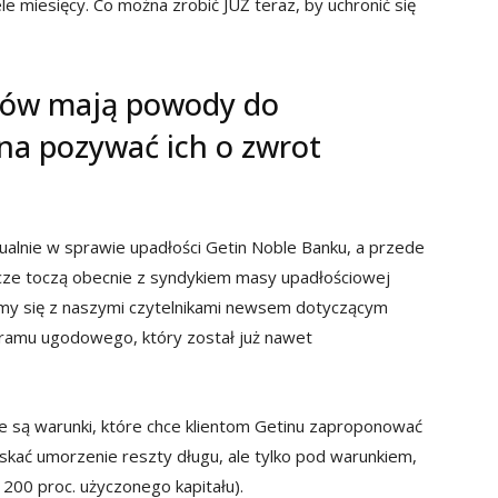
e miesięcy. Co można zrobić JUŻ teraz, by uchronić się
nów mają powody do
na pozywać ich o zwrot
tualnie w sprawie upadłości Getin Noble Banku, a przede
cze toczą obecnie z syndykiem masy upadłościowej
liśmy się z naszymi czytelnikami newsem dotyczącym
ramu ugodowego, który został już nawet
e są warunki, które chce klientom Getinu zaproponować
kać umorzenie reszty długu, ale tylko pod warunkiem,
j 200 proc. użyczonego kapitału).