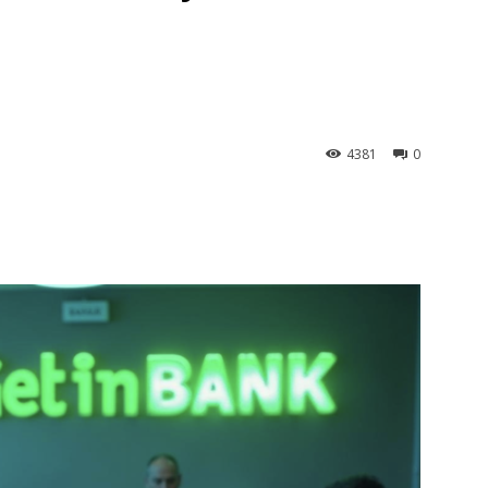
4381
0
st
WhatsApp