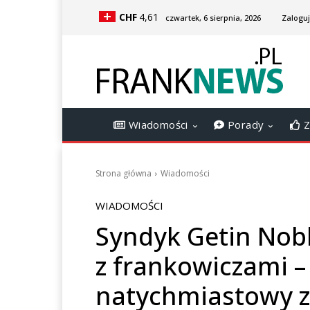
CHF
4,61
czwartek, 6 sierpnia, 2026
Zaloguj
Wiadomości
Porady
Z
Strona główna
Wiadomości
WIADOMOŚCI
Syndyk Getin Nobl
z frankowiczami 
natychmiastowy z