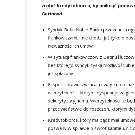
zrobić kredytobiorca, by uniknąć ponow
Getinowi.
Syndyk Getin Noble Banku przeznacza og
frankowiczami. I nie chodzi już tylko o p
nieważności ich umów
W sytuacji frankowiczów z Getinu kluczow
bez którego syndyk zyska możliwość ubiega
już spłacony
Eksperci prawni zwracają uwagę na to, iż
wierzytelności, którymi dysponuje wzglę
sekurytyzacyjnemu. Wierzytelności te bę
przeciwieństwie do roszczeń, którymi d
Kredytobiorca, który ma bądź miał umowę 
pozwany w sprawie o zwrot kapitału, nic 