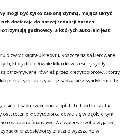
wy mógł być tylko zasłoną dymną, mającą ukryć
ach docierają do naszej redakcji bardzo
e otrzymują getinowcy, a których autorem jest
nu o zwrot kapitału kredytu. Roszczenia są kierowane
ych, których dosłownie kilka dni wcześniej syndyk
są otrzymywane również przez kredytobiorców, którzy
lub przez tych, którzy wciąż sądzą się z syndykiem o tę
a się od sądu zwolnienia z opłat. To bardzo istotna
dy ostatecznie kredytobiorca dowie się w ogóle o tym,
lne roszczenia finansowe. Ale wpierw trzeba wyjaśnić,
rzypadku przedsiębiorcy znaczne wyższa niż w