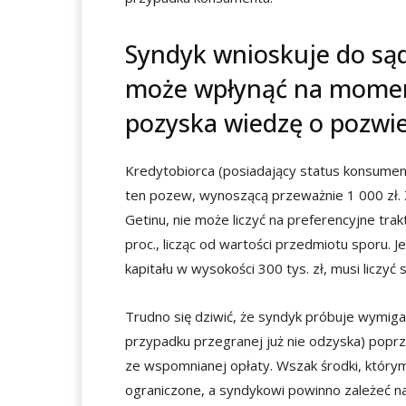
Syndyk wnioskuje do sąd
może wpłynąć na momen
pozyska wiedzę o pozwi
Kredytobiorca (posiadający status konsument
ten pozew, wynoszącą przeważnie 1 000 zł. Z
Getinu, nie może liczyć na preferencyjne trak
proc., licząc od wartości przedmiotu sporu. J
kapitału w wysokości 300 tys. zł, musi liczyć 
Trudno się dziwić, że syndyk próbuje wymigać
przypadku przegranej już nie odzyska) popr
ze wspomnianej opłaty. Wszak środki, który
ograniczone, a syndykowi powinno zależeć n