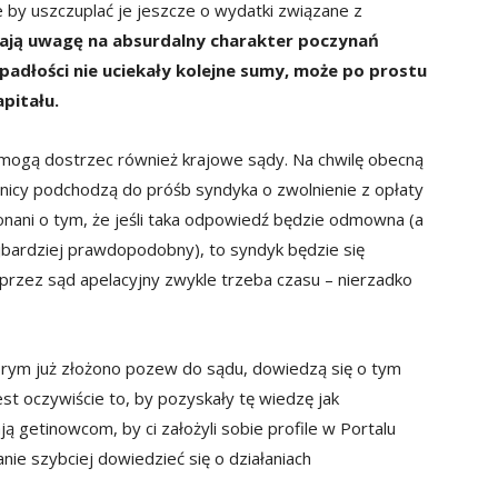
nie by uszczuplać je jeszcze o wydatki związane z
ają uwagę na absurdalny charakter poczynań
upadłości nie uciekały kolejne sumy, może po prostu
pitału.
 mogą dostrzec również krajowe sądy. Na chwilę obecną
cznicy podchodzą do próśb syndyka o zwolnienie z opłaty
nani o tym, że jeśli taka odpowiedź będzie odmowna (a
ajbardziej prawdopodobny), to syndyk będzie się
rzez sąd apelacyjny zwykle trzeba czasu – nierzadko
órym już złożono pozew do sądu, dowiedzą się o tym
jest oczywiście to, by pozyskały tę wiedzę jak
ą getinowcom, by ci założyli sobie profile w Portalu
ie szybciej dowiedzieć się o działaniach