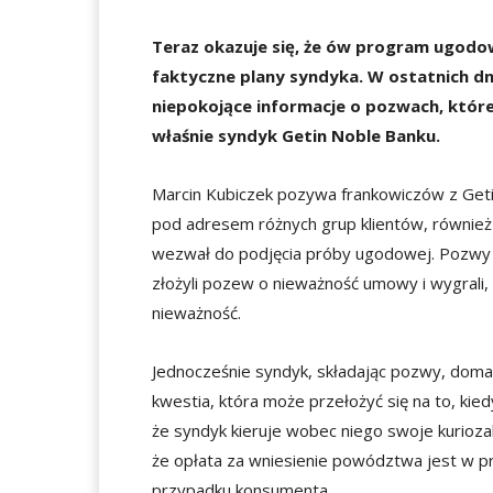
Teraz okazuje się, że ów program ugodo
faktyczne plany syndyka. W ostatnich dni
niepokojące informacje o pozwach, któr
właśnie syndyk Getin Noble Banku.
Marcin Kubiczek pozywa frankowiczów z Geti
pod adresem różnych grup klientów, również t
wezwał do podjęcia próby ugodowej. Pozwy 
złożyli pozew o nieważność umowy i wygrali, 
nieważność.
Jednocześnie syndyk, składając pozwy, domag
kwestia, która może przełożyć się na to, kie
że syndyk kieruje wobec niego swoje kurioza
że opłata za wniesienie powództwa jest w p
przypadku konsumenta.