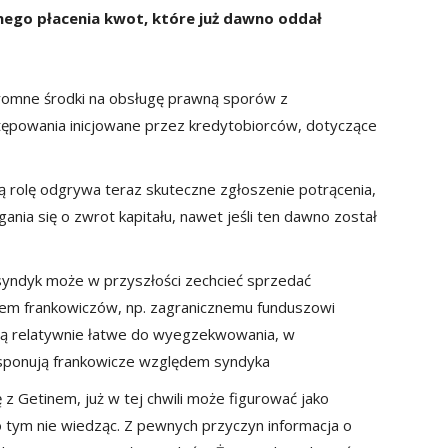
nego płacenia kwot, które już dawno oddał
romne środki na obsługę prawną sporów z
ostępowania inicjowane przez kredytobiorców, dotyczące
ą rolę odgrywa teraz skuteczne zgłoszenie potrącenia,
nia się o zwrot kapitału, nawet jeśli ten dawno został
 syndyk może w przyszłości zechcieć sprzedać
dem frankowiczów, np. zagranicznemu funduszowi
dą relatywnie łatwe do wyegzekwowania, w
ysponują frankowicze względem syndyka
z Getinem, już w tej chwili może figurować jako
o tym nie wiedząc. Z pewnych przyczyn informacja o