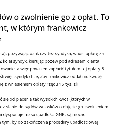
ów o zwolnienie go z opłat. To
t, w którym frankowicz
e
a), pozywając bank czy też syndyka, wnosi opłatę za
 kolei syndyk, kierując pozew pod adresem klienta
towanie, a więc powinien zapłacić tytułem tej opłaty 5
eśli więc syndyk chce, aby frankowicz oddał mu kwotę
się z wniesieniem opłaty rzędu 15 tys. zł!
 się od płacenia tak wysokich kwot (których w
zez słanie do sądów wniosków o objęcie go zwolnieniem
mi dysponuje masa upadłości GNB, są mocno
a tym, by do zakończenia procedury upadłościowej