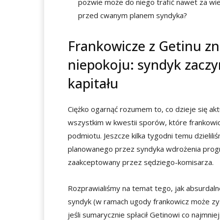
pozwie może do niego trafić nawet za wiel
przed cwanym planem syndyka?
Frankowicze z Getinu z
niepokoju: syndyk zaczy
kapitału
Ciężko ogarnąć rozumem to, co dzieje się ak
wszystkim w kwestii sporów, które frankowi
podmiotu. Jeszcze kilka tygodni temu dzieli
planowanego przez syndyka wdrożenia prog
zaakceptowany przez sędziego-komisarza.
Rozprawialiśmy na temat tego, jak absurdaln
syndyk (w ramach ugody frankowicz może zys
jeśli sumarycznie spłacił Getinowi co najmnie