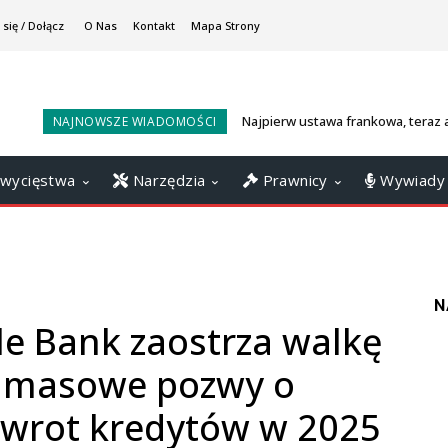
 się / Dołącz
O Nas
Kontakt
Mapa Strony
Najpierw ustawa frankowa, teraz 
NAJNOWSZE WIADOMOŚCI
Aneta Wiewiórowska-Domagalska
wycięstwa
Narzędzia
Prawnicy
Wywiady
N
e Bank zaostrza walkę
– masowe pozwy o
wrot kredytów w 2025