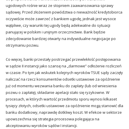
ugodowych rośnie wraz ze stopniem zaawansowania sprawy
sądowej. Przed złożeniem powództwa o nieważność kredytobiorca
oczywiście może zawrzeć z bankiem ugodę, jednak jest wysoce
wątpliwe, czy warunki tej ugody będą adekwatne do sytuacji
panującej w polskim i unijnym orzecznictwie. Bank będzie
zdecydowanie bardziej otwarty na indywidualne negocjacje po
otrzymaniu pozwu.
Co więcej, banki przestały postrzegać przewlekłość postępowania
w sądzie II instancji jako szansę na „darmowe” odłożenie rozliczeń
w czasie. Po tym jak wskutek kolejnych wyroków TSUE sądy zaczęły
naliczać na rzecz konsumentów odsetki ustawowe za opóźnienie
już od momentu wezwania banku do zapłaty (lub od wniesienia
pozwu o zapłatę), składanie apelacji stało się ryzykowne. W
procesach, w których wartość przedmiotu sporu wynosi kilkaset
tysięcy złotych, odsetki ustawowe za opóźnienie mogą stanowić dla
banku dodatkowy, naprawdę dotkliwy koszt. W efekcie w sektorze
upowszechnia się strategia procesowa polegająca na
akceptowaniu wyroków sądów I instancji.