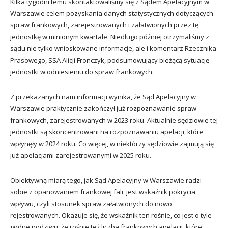
Kilka tygodni temu skontaktowaliśmy się z Sądem Apelacyjnym w
Warszawie celem pozyskania danych statystycznych dotyczących
spraw frankowych, zarejestrowanych i załatwionych przez tę
jednostkę w minionym kwartale. Niedługo później otrzymaliśmy z
sądu nie tylko wnioskowane informacje, ale i komentarz Rzecznika
Prasowego, SSA Alicji Fronczyk, podsumowujący bieżącą sytuację
jednostki w odniesieniu do spraw frankowych.
Z przekazanych nam informacji wynika, że Sąd Apelacyjny w
Warszawie praktycznie zakończył już rozpoznawanie spraw
frankowych, zarejestrowanych w 2023 roku. Aktualnie sędziowie tej
jednostki są skoncentrowani na rozpoznawaniu apelacji, które
wpłynęły w 2024 roku. Co więcej, w niektórzy sędziowie zajmują się
już apelacjami zarejestrowanymi w 2025 roku.
Obiektywną miarą tego, jak Sąd Apelacyjny w Warszawie radzi
sobie z opanowaniem frankowej fali, jest wskaźnik pokrycia
wpływu, czyli stosunek spraw załatwionych do nowo
rejestrowanych. Okazuje się, że wskaźnik ten rośnie, co jest o tyle
godne podziwu, że rośnie też liczba frankowych apelacji, które