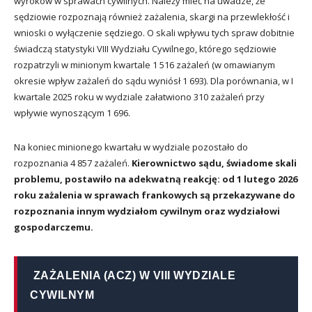
wyroków w sprawach cywilnych. Należy mieć na uwadze, że
sędziowie rozpoznają również zażalenia, skargi na przewlekłość i
wnioski o wyłączenie sędziego. O skali wpływu tych spraw dobitnie
świadczą statystyki VIII Wydziału Cywilnego, którego sędziowie
rozpatrzyli w minionym kwartale 1 516 zażaleń (w omawianym
okresie wpływ zażaleń do sądu wyniósł 1 693). Dla porównania, w I
kwartale 2025 roku w wydziale załatwiono 310 zażaleń przy
wpływie wynoszącym 1 696.
Na koniec minionego kwartału w wydziale pozostało do
rozpoznania 4 857 zażaleń.
Kierownictwo sądu, świadome skali
problemu, postawiło na adekwatną reakcję: od 1 lutego 2026
roku zażalenia w sprawach frankowych są przekazywane do
rozpoznania innym wydziałom cywilnym oraz wydziałowi
gospodarczemu.
ZAŻALENIA (ACZ) W VIII WYDZIALE
CYWILNYM