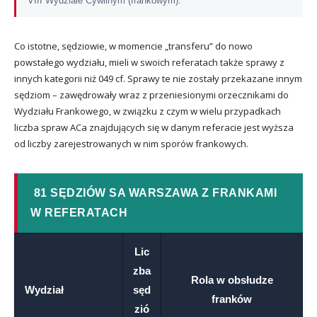
VIII Wydziale Cywilnym (frankowym).
Co istotne, sędziowie, w momencie „transferu” do nowo
powstałego wydziału, mieli w swoich referatach także sprawy z
innych kategorii niż 049 cf. Sprawy te nie zostały przekazane innym
sędziom – zawędrowały wraz z przeniesionymi orzecznikami do
Wydziału Frankowego, w związku z czym w wielu przypadkach
liczba spraw ACa znajdujących się w danym referacie jest wyższa
od liczby zarejestrowanych w nim sporów frankowych.
81 SĘDZIÓW SA WARSZAWA Z FRANKAMI
W REFERATACH
Lic
zba
Rola w obsłudze
Wydział
sęd
franków
zió