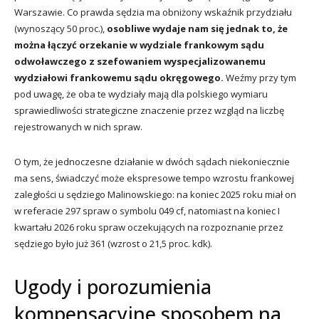
Warszawie. Co prawda sędzia ma obniżony wskaźnik przydziału
(wynoszący 50 proc.),
osobliwe wydaje nam się jednak to, że
można łączyć orzekanie w wydziale frankowym sądu
odwoławczego z szefowaniem wyspecjalizowanemu
wydziałowi frankowemu sądu okręgowego.
Weźmy przy tym
pod uwagę, że oba te wydziały mają dla polskiego wymiaru
sprawiedliwości strategiczne znaczenie przez wzgląd na liczbę
rejestrowanych w nich spraw.
O tym, że jednoczesne działanie w dwóch sądach niekoniecznie
ma sens, świadczyć może ekspresowe tempo wzrostu frankowej
zaległości u sędziego Malinowskiego: na koniec 2025 roku miał on
w referacie 297 spraw o symbolu 049 cf, natomiast na koniec I
kwartału 2026 roku spraw oczekujących na rozpoznanie przez
sędziego było już 361 (wzrost o 21,5 proc. kdk).
Ugody i porozumienia
kompensacyjne sposobem na