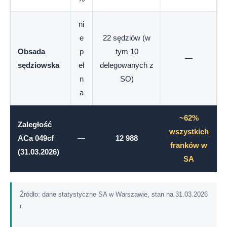
ni
e
22 sędziów (w
Obsada
p
tym 10
—
sędziowska
eł
delegowanych z
n
SO)
a
~62%
Zaległość
wszystkich
ACa 049cf
—
12 988
franków w
(31.03.2026)
SA
Źródło: dane statystyczne SA w Warszawie, stan na 31.03.2026
r.