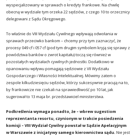
wyspecjalizowany w sprawach o kredyty frankowe. Na chwilę
obecną w wydziale tym orzeka 22 sędziów, z czego 10 to orzecznicy
delegowani z Sądu Okręgowego.
To właśnie do VIII Wydziału Cywilnego wpływają odwołania w
sprawach przeciwko bankom – chcemy przy tym zaznaczyć, że
procesy 049 cf i 057 cf (pod tym drugim symbolem kryją się sprawy z
powództwa banków o zwrot kapitału) toczą się również w
pozostałych wydziałach cywilnych jednostki. Dodatkowo w
opanowaniu wpływu pomagają sędziowie z VII Wydziału
Gospodarczego i Własności Intelektualnej. Mówimy zatem o
zespole kilkudziesięciu sędziów, którzy sukcesywnie pracują na to,
by frankowicze nie czekali na sprawiedliwość po 10 lat, jak
sugerował to 13 maja br. przedstawiciel ministerstwa.
Podkreślenia wymaga ponadto, że – wbrew sugestiom
reprezentanta resortu, czynionym w trakcie posiedzenia
komisji – VIII Wydział Cywilny powstał w Sądzie Apelacyjnym
w Warszawie z inicjatywy samego kierownictwa sądu.
Nie jest