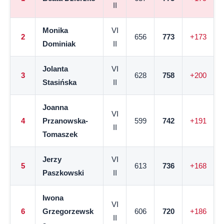
II
Monika
VI
2
656
773
+173
Dominiak
II
Jolanta
VI
3
628
758
+200
Stasińska
II
Joanna
VI
4
Przanowska-
599
742
+191
II
Tomaszek
Jerzy
VI
5
613
736
+168
Paszkowski
II
Iwona
VI
6
Grzegorzewsk
606
720
+186
II