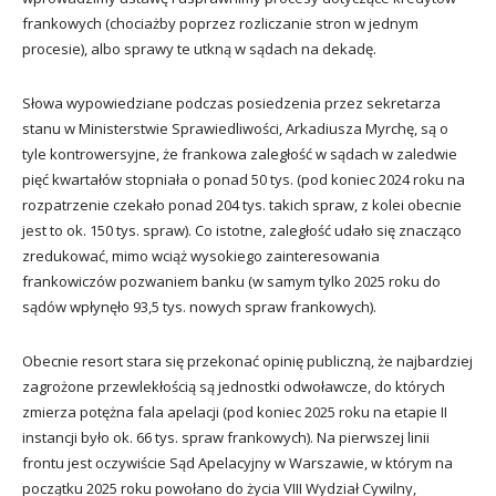
frankowych (chociażby poprzez rozliczanie stron w jednym
procesie), albo sprawy te utkną w sądach na dekadę.
Słowa wypowiedziane podczas posiedzenia przez sekretarza
stanu w Ministerstwie Sprawiedliwości, Arkadiusza Myrchę, są o
tyle kontrowersyjne, że frankowa zaległość w sądach w zaledwie
pięć kwartałów stopniała o ponad 50 tys. (pod koniec 2024 roku na
rozpatrzenie czekało ponad 204 tys. takich spraw, z kolei obecnie
jest to ok. 150 tys. spraw). Co istotne, zaległość udało się znacząco
zredukować, mimo wciąż wysokiego zainteresowania
frankowiczów pozwaniem banku (w samym tylko 2025 roku do
sądów wpłynęło 93,5 tys. nowych spraw frankowych).
Obecnie resort stara się przekonać opinię publiczną, że najbardziej
zagrożone przewlekłością są jednostki odwoławcze, do których
zmierza potężna fala apelacji (pod koniec 2025 roku na etapie II
instancji było ok. 66 tys. spraw frankowych). Na pierwszej linii
frontu jest oczywiście Sąd Apelacyjny w Warszawie, w którym na
początku 2025 roku powołano do życia VIII Wydział Cywilny,