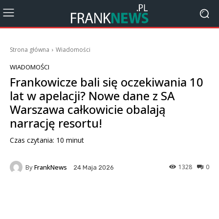
Strona główna
Wiadomości
WIADOMOŚCI
Frankowicze bali się oczekiwania 10
lat w apelacji? Nowe dane z SA
Warszawa całkowicie obalają
narrację resortu!
Czas czytania:
10
minut
By
FrankNews
1328
0
24 Maja 2026
Facebook
X
Pinterest
Wha