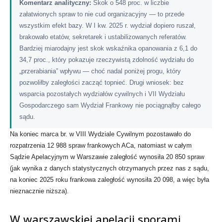
Komentarz analityczny:
Skok o 548 proc. w liczbie
załatwionych spraw to nie cud organizacyjny — to przede
wszystkim efekt bazy. W I kw. 2025 r. wydział dopiero ruszał,
brakowało etatów, sekretarek i ustabilizowanych referatów.
Bardziej miarodajny jest skok wskaźnika opanowania z 6,1 do
34,7 proc., który pokazuje rzeczywistą zdolność wydziału do
„przerabiania” wpływu — choć nadal poniżej progu, który
pozwoliłby zaległości zacząć topnieć. Drugi wniosek: bez
wsparcia pozostałych wydziałów cywilnych i VII Wydziału
Gospodarczego sam Wydział Frankowy nie pociągnąłby całego
sądu.
Na koniec marca br. w VIII Wydziale Cywilnym pozostawało do
rozpatrzenia 12 988 spraw frankowych ACa, natomiast w całym
Sądzie Apelacyjnym w Warszawie zaległość wynosiła 20 850 spraw
(jak wynika z danych statystycznych otrzymanych przez nas z sądu,
na koniec 2025 roku frankowa zaległość wynosiła 20 098, a więc była
nieznacznie niższa).
W warszawskiej apelacji sporami