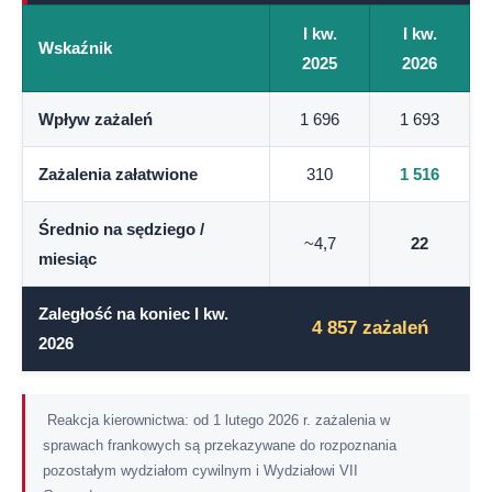
I kw.
I kw.
Wskaźnik
2025
2026
Wpływ zażaleń
1 696
1 693
Zażalenia załatwione
310
1 516
Średnio na sędziego /
~4,7
22
miesiąc
Zaległość na koniec I kw.
4 857 zażaleń
2026
Reakcja kierownictwa: od 1 lutego 2026 r. zażalenia w
sprawach frankowych są przekazywane do rozpoznania
pozostałym wydziałom cywilnym i Wydziałowi VII