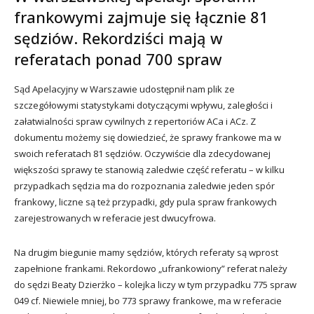
frankowymi zajmuje się łącznie 81
sędziów. Rekordziści mają w
referatach ponad 700 spraw
Sąd Apelacyjny w Warszawie udostępnił nam plik ze
szczegółowymi statystykami dotyczącymi wpływu, zaległości i
załatwialności spraw cywilnych z repertoriów ACa i ACz. Z
dokumentu możemy się dowiedzieć, że sprawy frankowe ma w
swoich referatach 81 sędziów. Oczywiście dla zdecydowanej
większości sprawy te stanowią zaledwie część referatu – w kilku
przypadkach sędzia ma do rozpoznania zaledwie jeden spór
frankowy, liczne są też przypadki, gdy pula spraw frankowych
zarejestrowanych w referacie jest dwucyfrowa.
Na drugim biegunie mamy sędziów, których referaty są wprost
zapełnione frankami. Rekordowo „ufrankowiony” referat należy
do sędzi Beaty Dzierżko – kolejka liczy w tym przypadku 775 spraw
049 cf. Niewiele mniej, bo 773 sprawy frankowe, ma w referacie