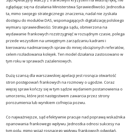
oglądając się na działania Ministerstwa Sprawiedliwości. Jednostka
ta, mimo swojego strategicznego znaczenia, nadal nie zyskała
dostępu do modułów DAS, wspomagających digitalizację polskiego
wymiaru sprawiedliwości. Strategia sądu, obmierzona na
wydawanie frankowych rozstrzygnięć w rozsądnym czasie, polega
przede wszystkim na umiejętnym zarządzaniu kadrami i
kierowaniu nadmiarowych spraw do mniej obciążonych referatów,
celem rozładowania kolejek. Ten model działania zastosowano w
tym roku w sprawach zażaleniowych.
Dużą szansą dla warszawskiej apelacji jest rosnąca otwartość
stron postępowań frankowych na rozmowy o ugodzie. Coraz
więcej spraw kończy się w tym sądzie wydaniem postanowienia o
umorzeniu, które jest następstwem zawarcia przez strony
porozumienia lub wynikiem cofnięcia pozwu.
Co najważniejsze, sąd efektywnie pracuje nad poprawą wskaźnika
opanowania frankowego wpływu. Jednostka odnosi sukcesy na
tym polu, mimo wciąż rosnącego wpływu frankowych odwołań.