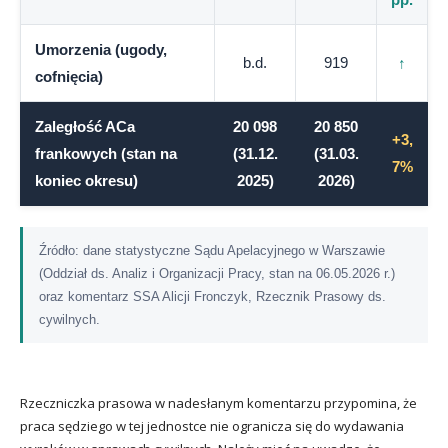
Umorzenia (ugody,
b.d.
919
↑
cofnięcia)
Zaległość ACa
20 098
20 850
+3,
frankowych (stan na
(31.12.
(31.03.
7%
koniec okresu)
2025)
2026)
Źródło: dane statystyczne Sądu Apelacyjnego w Warszawie
(Oddział ds. Analiz i Organizacji Pracy, stan na 06.05.2026 r.)
oraz komentarz SSA Alicji Fronczyk, Rzecznik Prasowy ds.
cywilnych.
Rzeczniczka prasowa w nadesłanym komentarzu przypomina, że
praca sędziego w tej jednostce nie ogranicza się do wydawania