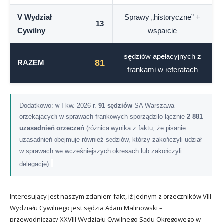
V Wydział
Sprawy „historyczne” +
13
Cywilny
wsparcie
sędziów apelacyjnych z
81
RAZEM
frankami w referatach
Dodatkowo: w I kw. 2026 r.
91 sędziów
SA Warszawa
orzekających w sprawach frankowych sporządziło łącznie
2 881
uzasadnień orzeczeń
(różnica wynika z faktu, że pisanie
uzasadnień obejmuje również sędziów, którzy zakończyli udział
w sprawach we wcześniejszych okresach lub zakończyli
delegację).
Interesujący jest naszym zdaniem fakt, iż jednym z orzeczników VIII
Wydziału Cywilnego jest sędzia Adam Malinowski –
przewodniczący XXVIII Wydziału Cywilnego Sądu Okręgowego w