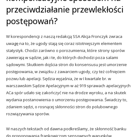
przeciwdziałanie przewlekłości
postępowań?
W korespondencji z naszą redakcją SSA Alicja Fronczyk zwraca
uwagę na to, że ugody stają się coraz istotniejszym elementem
statystyk. Chodzi zarówno o porozumienia, które strony sporów
zawierają w sądzie, jak i te, do których dochodzi poza salami
sądowymi. Skutkiem dojścia stron do konsensusu jest umorzenie
postępowania, w związku z zawarciem ugody, czy też cofnięciem
pozwu lub apelacji. Sędzia wyjaśnia, że w I kwartale br. w
warszawskim Sądzie Apelacyjnym w aż 919 sprawach apelacyjnych
ACa spór udało się zakończyć nie na drodze wyroku, a na skutek
wydania postanowienia o umorzeniu postępowania. Świadczy to,
zdaniem sędzi, o rosnącej skłonności stron do polubownego
rozwiązywania sporów.
W naszych tekstach od dawna podkreślamy, że skłonność banku
do proponowania frankowiczom sensownych warunków