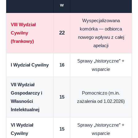
w
Wyspecjalizowana
VIII Wydział
komórka — odbiorca
22
Cywilny
nowego wpływu z całej
(frankowy)
apelacji
Sprawy „historyczne” +
I Wydział Cywilny
16
wsparcie
VII Wydział
Gospodarczy i
Pomocniczo (m.in.
15
Własności
zażalenia od 1.02.2026)
Intelektualnej
VI Wydział
Sprawy „historyczne” +
15
Cywilny
wsparcie