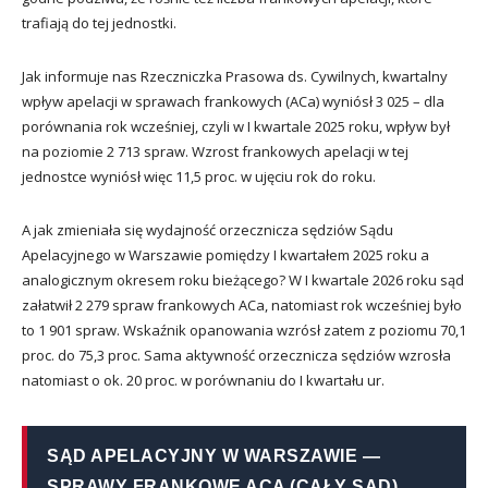
trafiają do tej jednostki.
Jak informuje nas Rzeczniczka Prasowa ds. Cywilnych, kwartalny
w
pływ apelacji w sprawach frankowych (ACa) wyniósł 3 025 – dla
porównania rok wcześniej, czyli w I kwartale 2025 roku, wpływ był
na poziomie 2 713 spraw. Wzrost frankowych apelacji w tej
jednostce wyniósł więc 11,5 proc. w ujęciu rok do roku.
A jak zmieniała się wydajność orzecznicza sędziów Sądu
Apelacyjnego w Warszawie pomiędzy I kwartałem 2025 roku a
analogicznym okresem roku bieżącego? W I kwartale 2026 roku sąd
załatwił 2 279 spraw frankowych ACa, natomiast rok wcześniej było
to 1 901 spraw. Wskaźnik opanowania wzrósł zatem z poziomu 70,1
proc. do 75,3 proc. Sama aktywność orzecznicza sędziów wzrosła
natomiast o ok. 20 proc. w porównaniu do I kwartału ur.
SĄD APELACYJNY W WARSZAWIE —
SPRAWY FRANKOWE ACA (CAŁY SĄD)