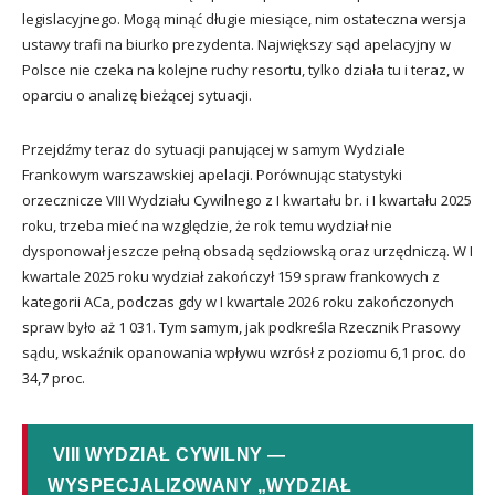
legislacyjnego. Mogą minąć długie miesiące, nim ostateczna wersja
ustawy trafi na biurko prezydenta. Największy sąd apelacyjny w
Polsce nie czeka na kolejne ruchy resortu, tylko działa tu i teraz, w
oparciu o analizę bieżącej sytuacji.
Przejdźmy teraz do sytuacji panującej w samym Wydziale
Frankowym warszawskiej apelacji. Porównując statystyki
orzecznicze VIII Wydziału Cywilnego z I kwartału br. i I kwartału 2025
roku, trzeba mieć na względzie, że rok temu wydział nie
dysponował jeszcze pełną obsadą sędziowską oraz urzędniczą. W I
kwartale 2025 roku wydział zakończył 159 spraw frankowych z
kategorii ACa, podczas gdy w I kwartale 2026 roku zakończonych
spraw było aż 1 031. Tym samym, jak podkreśla Rzecznik Prasowy
sądu, wskaźnik opanowania wpływu wzrósł z poziomu 6,1 proc. do
34,7 proc.
VIII WYDZIAŁ CYWILNY —
WYSPECJALIZOWANY „WYDZIAŁ