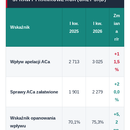
Zm
I kw.
I kw.
ian
Wskaźnik
2025
2026
a
r/r
+1
Wpływ apelacji ACa
2 713
3 025
1,5
%
+2
Sprawy ACa załatwione
1 901
2 279
0,0
%
+5,
Wskaźnik opanowania
70,1%
75,3%
2
wpływu
pp.