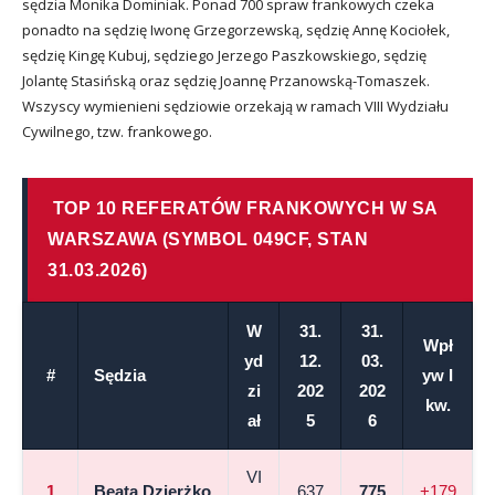
sędzia Monika Dominiak. Ponad 700 spraw frankowych czeka
ponadto na sędzię Iwonę Grzegorzewską, sędzię Annę Kociołek,
sędzię Kingę Kubuj, sędziego Jerzego Paszkowskiego, sędzię
Jolantę Stasińską oraz sędzię Joannę Przanowską-Tomaszek.
Wszyscy wymienieni sędziowie orzekają w ramach VIII Wydziału
Cywilnego, tzw. frankowego.
TOP 10 REFERATÓW FRANKOWYCH W SA
WARSZAWA (SYMBOL 049CF, STAN
31.03.2026)
W
31.
31.
Wpł
yd
12.
03.
#
Sędzia
yw I
zi
202
202
kw.
ał
5
6
VI
1
Beata Dzierżko
637
775
+179