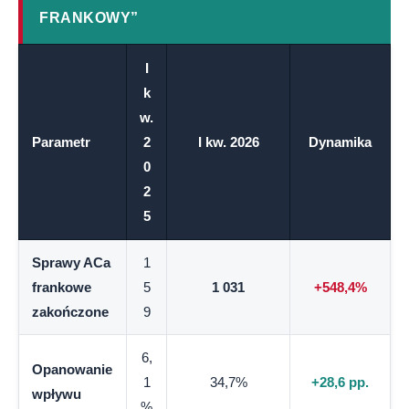
FRANKOWY”
I
k
w.
Parametr
2
I kw. 2026
Dynamika
0
2
5
Sprawy ACa
1
frankowe
5
1 031
+548,4%
zakończone
9
6,
Opanowanie
1
34,7%
+28,6 pp.
wpływu
%