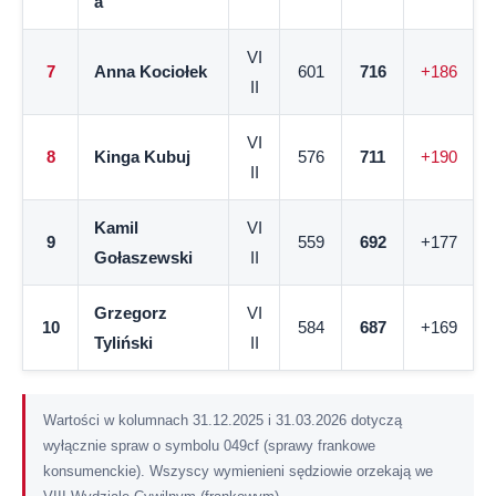
a
VI
7
Anna Kociołek
601
716
+186
II
VI
8
Kinga Kubuj
576
711
+190
II
Kamil
VI
9
559
692
+177
Gołaszewski
II
Grzegorz
VI
10
584
687
+169
Tyliński
II
Wartości w kolumnach 31.12.2025 i 31.03.2026 dotyczą
wyłącznie spraw o symbolu 049cf (sprawy frankowe
konsumenckie). Wszyscy wymienieni sędziowie orzekają we