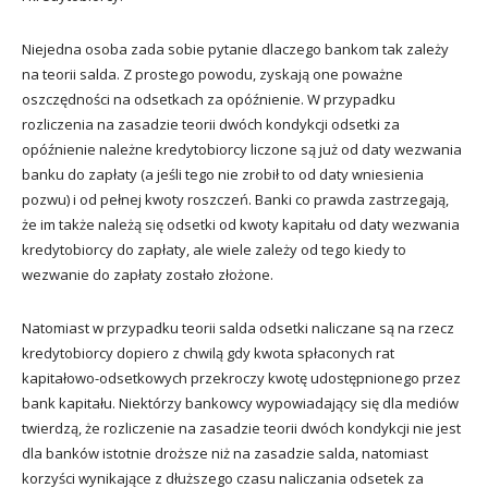
Niejedna osoba zada sobie pytanie dlaczego bankom tak zależy
na teorii salda. Z prostego powodu, zyskają one poważne
oszczędności na odsetkach za opóźnienie. W przypadku
rozliczenia na zasadzie teorii dwóch kondykcji odsetki za
opóźnienie należne kredytobiorcy liczone są już od daty wezwania
banku do zapłaty (a jeśli tego nie zrobił to od daty wniesienia
pozwu) i od pełnej kwoty roszczeń. Banki co prawda zastrzegają,
że im także należą się odsetki od kwoty kapitału od daty wezwania
kredytobiorcy do zapłaty, ale wiele zależy od tego kiedy to
wezwanie do zapłaty zostało złożone.
Natomiast w przypadku teorii salda odsetki naliczane są na rzecz
kredytobiorcy dopiero z chwilą gdy kwota spłaconych rat
kapitałowo-odsetkowych przekroczy kwotę udostępnionego przez
bank kapitału. Niektórzy bankowcy wypowiadający się dla mediów
twierdzą, że rozliczenie na zasadzie teorii dwóch kondykcji nie jest
dla banków istotnie droższe niż na zasadzie salda, natomiast
korzyści wynikające z dłuższego czasu naliczania odsetek za