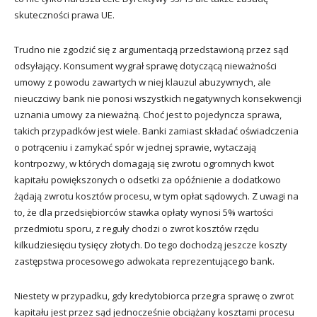
skuteczności prawa UE.
Trudno nie zgodzić się z argumentacją przedstawioną przez sąd
odsyłający. Konsument wygrał sprawę dotyczącą nieważności
umowy z powodu zawartych w niej klauzul abuzywnych, ale
nieuczciwy bank nie ponosi wszystkich negatywnych konsekwencji
uznania umowy za nieważną. Choć jest to pojedyncza sprawa,
takich przypadków jest wiele. Banki zamiast składać oświadczenia
o potrąceniu i zamykać spór w jednej sprawie, wytaczają
kontrpozwy, w których domagają się zwrotu ogromnych kwot
kapitału powiększonych o odsetki za opóźnienie a dodatkowo
żądają zwrotu kosztów procesu, w tym opłat sądowych. Z uwagi na
to, że dla przedsiębiorców stawka opłaty wynosi 5% wartości
przedmiotu sporu, z reguły chodzi o zwrot kosztów rzędu
kilkudziesięciu tysięcy złotych. Do tego dochodzą jeszcze koszty
zastępstwa procesowego adwokata reprezentującego bank.
Niestety w przypadku, gdy kredytobiorca przegra sprawę o zwrot
kapitału jest przez sąd jednocześnie obciążany kosztami procesu