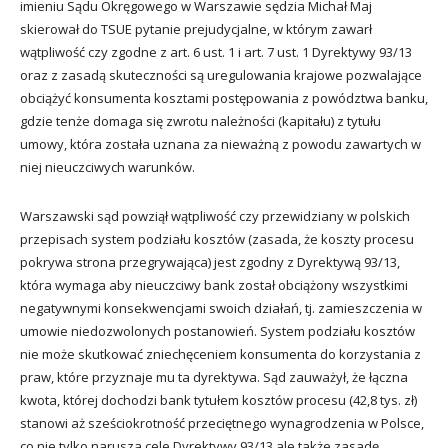
imieniu Sądu Okręgowego w Warszawie sędzia Michał Maj
skierował do TSUE pytanie prejudycjalne, w którym zawarł
wątpliwość czy zgodne z art. 6 ust. 1 i art. 7 ust. 1 Dyrektywy 93/13
oraz z zasadą skuteczności są uregulowania krajowe pozwalające
obciążyć konsumenta kosztami postępowania z powództwa banku,
gdzie tenże domaga się zwrotu należności (kapitału) z tytułu
umowy, która została uznana za nieważną z powodu zawartych w
niej nieuczciwych warunków.
Warszawski sąd powziął wątpliwość czy przewidziany w polskich
przepisach system podziału kosztów (zasada, że koszty procesu
pokrywa strona przegrywająca) jest zgodny z Dyrektywą 93/13,
która wymaga aby nieuczciwy bank został obciążony wszystkimi
negatywnymi konsekwencjami swoich działań, tj. zamieszczenia w
umowie niedozwolonych postanowień. System podziału kosztów
nie może skutkować zniechęceniem konsumenta do korzystania z
praw, które przyznaje mu ta dyrektywa. Sąd zauważył, że łączna
kwota, której dochodzi bank tytułem kosztów procesu (42,8 tys. zł)
stanowi aż sześciokrotność przeciętnego wynagrodzenia w Polsce,
co nie tylko narusza cele Dyrektywy 93/13 ale także zasadę