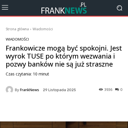
Strona główna
Wiadomości
WIADOMOŚCI
Frankowicze mogą być spokojni. Jest
wyrok TUSE po którym wezwania i
pozwy banków nie są już straszne
Czas czytania:
10
minut
By
FrankNews
3936
0
29 Listopada 2025
Facebook
X
Pinterest
Wha