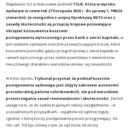
Wątpliwości SO w Warszawie podzielił
TSUE, który w wyroku
wydanym w czwartek 27 listopada 2025 r. do sprawy C-746/24
stwierdził, że niezgodne z unijną Dyrektywą 93/13 oraz z
zasadą skuteczności są przepisy krajowe pozwalające
obciążać konsumenta kosztami
postępowania wytoczonego przez bank o zwrot kapitału
, w
tym opłatami sądowymi znacznie przewyższającymi koszty, które
konsument poniósłby gdyby przegrał sprawę o zwrot kapitału w
ramach wytoczonego przez siebie powództwa o stwierdzenie
nieuczciwego charakteru warunków umowy i jej nieważności.
W treści wyroku
Trybunał przyznał, że podział kosztów
postępowania sądowego jest objęty zakresem autonomii
proceduralnej państw członkowskich, ale pod warunkiem
przestrzegania zasad równoważności i skuteczności
. Zwrócił
uwagę na to, że do sądów krajowych należy uwzględnienie – w
uzasadnionych przypadkach – wyjątków od ogólnej reguły,
zgodnie z którą koszty postępowania ponosi przegrywający. Art.
102 i art. 103 Kpc mówią o tym, że sąd może od strony