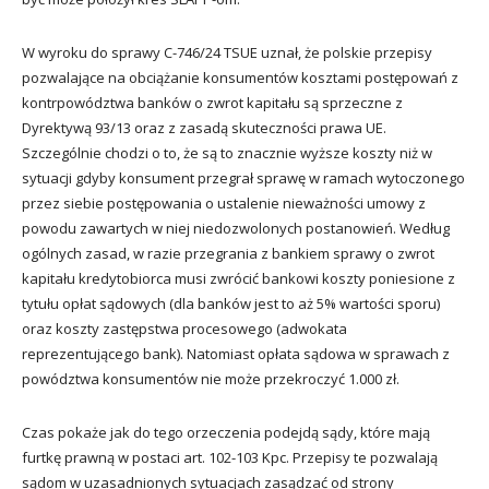
W wyroku do sprawy C-746/24 TSUE uznał, że polskie przepisy
pozwalające na obciążanie konsumentów kosztami postępowań z
kontrpowództwa banków o zwrot kapitału są sprzeczne z
Dyrektywą 93/13 oraz z zasadą skuteczności prawa UE.
Szczególnie chodzi o to, że są to znacznie wyższe koszty niż w
sytuacji gdyby konsument przegrał sprawę w ramach wytoczonego
przez siebie postępowania o ustalenie nieważności umowy z
powodu zawartych w niej niedozwolonych postanowień. Według
ogólnych zasad, w razie przegrania z bankiem sprawy o zwrot
kapitału kredytobiorca musi zwrócić bankowi koszty poniesione z
tytułu opłat sądowych (dla banków jest to aż 5% wartości sporu)
oraz koszty zastępstwa procesowego (adwokata
reprezentującego bank). Natomiast opłata sądowa w sprawach z
powództwa konsumentów nie może przekroczyć 1.000 zł.
Czas pokaże jak do tego orzeczenia podejdą sądy, które mają
furtkę prawną w postaci art. 102-103 Kpc. Przepisy te pozwalają
sądom w uzasadnionych sytuacjach zasądzać od strony