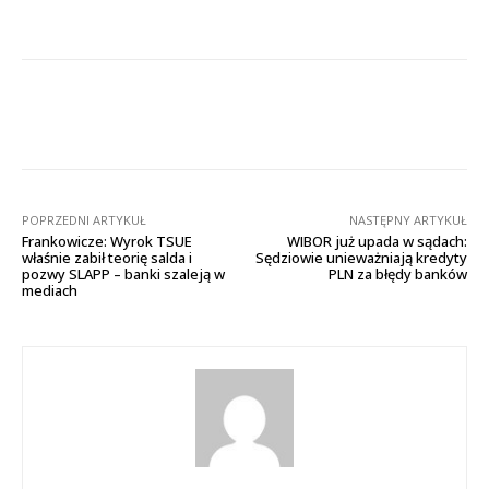
Facebook
X
Pinterest
Wha
POPRZEDNI ARTYKUŁ
NASTĘPNY ARTYKUŁ
Frankowicze: Wyrok TSUE
WIBOR już upada w sądach:
właśnie zabił teorię salda i
Sędziowie unieważniają kredyty
pozwy SLAPP – banki szaleją w
PLN za błędy banków
mediach