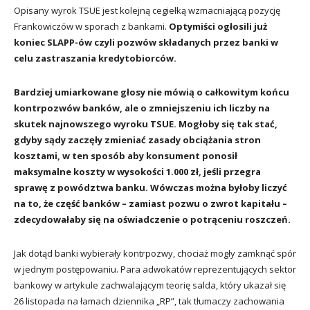
Opisany wyrok TSUE jest kolejną cegiełką wzmacniającą pozycję
Frankowiczów w sporach z bankami.
Optymiści ogłosili już
koniec SLAPP-ów czyli pozwów składanych przez banki w
celu zastraszania kredytobiorców.
Bardziej umiarkowane głosy nie mówią o całkowitym końcu
kontrpozwów banków, ale o zmniejszeniu ich liczby na
skutek najnowszego wyroku TSUE. Mogłoby się tak stać,
gdyby sądy zaczęły zmieniać zasady obciążania stron
kosztami, w ten sposób aby konsument ponosił
maksymalne koszty w wysokości 1.000 zł, jeśli przegra
sprawę z powództwa banku.
Wówczas można byłoby liczyć
na to, że część banków – zamiast pozwu o zwrot kapitału –
zdecydowałaby się na oświadczenie o potrąceniu roszczeń.
Jak dotąd banki wybierały kontrpozwy, chociaż mogły zamknąć spór
w jednym postępowaniu. Para adwokatów reprezentujących sektor
bankowy w artykule zachwalającym teorię salda, który ukazał się
26 listopada na łamach dziennika „RP”, tak tłumaczy zachowania