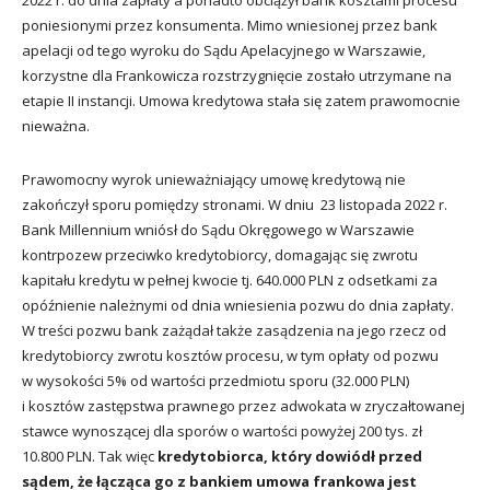
2022 r. do dnia zapłaty a ponadto obciążył bank kosztami procesu
poniesionymi przez konsumenta. Mimo wniesionej przez bank
apelacji od tego wyroku do Sądu Apelacyjnego w Warszawie,
korzystne dla Frankowicza rozstrzygnięcie zostało utrzymane na
etapie II instancji. Umowa kredytowa stała się zatem prawomocnie
nieważna.
Prawomocny wyrok unieważniający umowę kredytową nie
zakończył sporu pomiędzy stronami. W dniu 23 listopada 2022 r.
Bank Millennium wniósł do Sądu Okręgowego w Warszawie
kontrpozew przeciwko kredytobiorcy, domagając się zwrotu
kapitału kredytu w pełnej kwocie tj. 640.000 PLN z odsetkami za
opóźnienie należnymi od dnia wniesienia pozwu do dnia zapłaty.
W treści pozwu bank zażądał także zasądzenia na jego rzecz od
kredytobiorcy zwrotu kosztów procesu, w tym opłaty od pozwu
w wysokości 5% od wartości przedmiotu sporu (32.000 PLN)
i kosztów zastępstwa prawnego przez adwokata w zryczałtowanej
stawce wynoszącej dla sporów o wartości powyżej 200 tys. zł
10.800 PLN. Tak więc
kredytobiorca, który dowiódł przed
sądem, że łącząca go z bankiem umowa frankowa jest