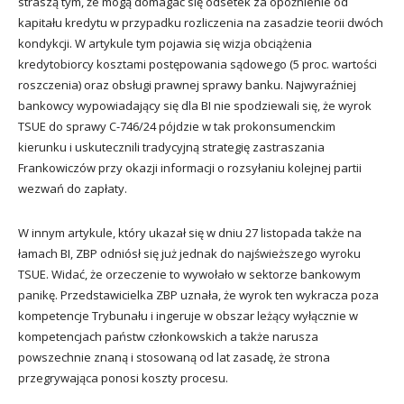
straszą tym, że mogą domagać się odsetek za opóźnienie od
kapitału kredytu w przypadku rozliczenia na zasadzie teorii dwóch
kondykcji. W artykule tym pojawia się wizja obciążenia
kredytobiorcy kosztami postępowania sądowego (5 proc. wartości
roszczenia) oraz obsługi prawnej sprawy banku. Najwyraźniej
bankowcy wypowiadający się dla BI nie spodziewali się, że wyrok
TSUE do sprawy C-746/24 pójdzie w tak prokonsumenckim
kierunku i uskutecznili tradycyjną strategię zastraszania
Frankowiczów przy okazji informacji o rozsyłaniu kolejnej partii
wezwań do zapłaty.
W innym artykule, który ukazał się w dniu 27 listopada także na
łamach BI, ZBP odniósł się już jednak do najświeższego wyroku
TSUE. Widać, że orzeczenie to wywołało w sektorze bankowym
panikę. Przedstawicielka ZBP uznała, że wyrok ten wykracza poza
kompetencje Trybunału i ingeruje w obszar leżący wyłącznie w
kompetencjach państw członkowskich a także narusza
powszechnie znaną i stosowaną od lat zasadę, że strona
przegrywająca ponosi koszty procesu.