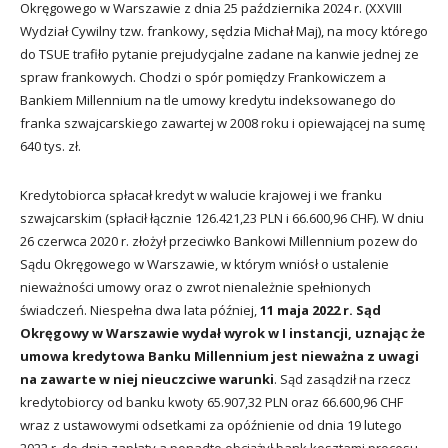
Okręgowego w Warszawie z dnia 25 października 2024 r. (XXVIII
Wydział Cywilny tzw. frankowy, sędzia Michał Maj), na mocy którego
do TSUE trafiło pytanie prejudycjalne zadane na kanwie jednej ze
spraw frankowych. Chodzi o spór pomiędzy Frankowiczem a
Bankiem Millennium na tle umowy kredytu indeksowanego do
franka szwajcarskiego zawartej w 2008 roku i opiewającej na sumę
640 tys. zł.
Kredytobiorca spłacał kredyt w walucie krajowej i we franku
szwajcarskim (spłacił łącznie 126.421,23 PLN i 66.600,96 CHF). W dniu
26 czerwca 2020 r. złożył przeciwko Bankowi Millennium pozew do
Sądu Okręgowego w Warszawie, w którym wniósł o ustalenie
nieważności umowy oraz o zwrot nienależnie spełnionych
świadczeń. Niespełna dwa lata później,
11 maja 2022 r. Sąd
Okręgowy w Warszawie wydał wyrok w I instancji, uznając że
umowa kredytowa Banku Millennium jest nieważna
z uwagi
na zawarte w niej nieuczciwe warunki
. Sąd zasądził na rzecz
kredytobiorcy od banku kwoty 65.907,32 PLN oraz 66.600,96 CHF
wraz z ustawowymi odsetkami za opóźnienie od dnia 19 lutego