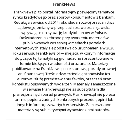
FrankNews
FrankNews.pl to portal informacyjny poświęcony tematyce
rynku kredytowego oraz sporów konsumentów z bankami.
Redakcja serwisu od 2014 roku śledzi rozwój orzecznictwa
sądowego, zmiany w przepisach prawa oraz zjawiska
wpływające na sytuację kredytobiorców w Polsce.
Doświadczenia zebrane przy tworzeniu materiałów
publikowanych wcześniej w mediach i portalach
internetowych stały się podstawą do uruchomienia w 2020
roku serwisu FrankNews.pl — miejsca, w którym informacje
dotyczące tej tematyki są gromadzone i prezentowane w
formie bieżących wiadomości oraz analiz. Materiały
publikowane na FrankNews.pl nie stanowią porady prawnej
ani finansowej. Treści odzwierciedlają stanowisko ich
autorów i służą przedstawieniu faktów, orzeczeń oraz
kontekstu opisywanych wydarzeń. Materiały zamieszczone
w serwisie Franknews.pl nie są substytutem dla
profesjonalnych porad prawnych. Franknews.pl nie poleca
ani nie popiera żadnych konkretnych procedur, opinii lub
innych informacji zawartych w serwisie. Zamieszczone
materiały są subiektywnymi wypowiedziami autorów.