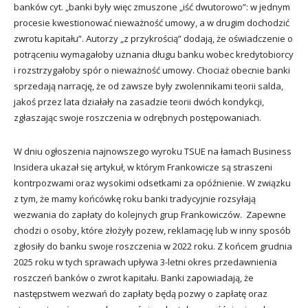
banków cyt. „banki były więc zmuszone „iść dwutorowo”: w jednym
procesie kwestionować nieważność umowy, a w drugim dochodzić
zwrotu kapitału”. Autorzy „z przykrością” dodają, że oświadczenie o
potrąceniu wymagałoby uznania długu banku wobec kredytobiorcy
i rozstrzygałoby spór o nieważność umowy. Chociaż obecnie banki
sprzedają narrację, że od zawsze były zwolennikami teorii salda,
jakoś przez lata działały na zasadzie teorii dwóch kondykcji,
zgłaszając swoje roszczenia w odrębnych postępowaniach.
W dniu ogłoszenia najnowszego wyroku TSUE na łamach Business
Insidera ukazał się artykuł, w którym Frankowicze są straszeni
kontrpozwami oraz wysokimi odsetkami za opóźnienie. W związku
z tym, że mamy końcówkę roku banki tradycyjnie rozsyłają
wezwania do zapłaty do kolejnych grup Frankowiczów. Zapewne
chodzi o osoby, które złożyły pozew, reklamację lub w inny sposób
zgłosiły do banku swoje roszczenia w 2022 roku. Z końcem grudnia
2025 roku w tych sprawach upływa 3-letni okres przedawnienia
roszczeń banków o zwrot kapitału. Banki zapowiadają, że
następstwem wezwań do zapłaty będą pozwy o zapłatę oraz