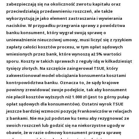
zabezpieczają się na okoliczność zwrotu kapitału oraz
przeciwdziałają przedawnieniu roszczeń, ale także
wykorzystują je jako element zastraszania i wywierania
nacisków. W przypadku przegrania sprawy z powództwa
banku konsument, który wygrał swoją sprawę o
unieważnienie nieuczciwej umowy, musi liczyć się z ryzykiem
zapłaty całości kosztów procesu, w tym opłat sądowych
wniesionych przez bank, które wynoszą aż 5% wartości
sporu. Koszty w takich sprawach z reguły idą w kilkadziesiąt
tysięcy złotych. Na szczęście zaingerował TSUE, który
zakwestionował model obciążania konsumenta kosztami
kontrpowództwa banku. Oznacza to, że sądy krajowe
powinny zrewidować swoje podejście, tak aby konsument
nie płacił kosztów wyższych niż 1.000 zł (jest to górny pułap
opłat sądowych dla konsumentów). Ostatni wyrok TSUE
jeszcze bardziej wzmocni pozycję Frankowiczów w relacjach
z bankami. Nie ma już podstaw ku temu aby rezygnować ze
swoich roszczeń lub godzić się na niekorzystne ugody w
obawie, że w razie odmowy konsument przegra sprawę