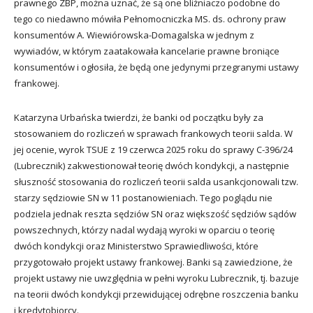
prawnego ZBP, można uznać, że są one bliźniaczo podobne do
tego co niedawno mówiła Pełnomocniczka MS. ds. ochrony praw
konsumentów A. Wiewiórowska-Domagalska w jednym z
wywiadów, w którym zaatakowała kancelarie prawne broniące
konsumentów i ogłosiła, że będą one jedynymi przegranymi ustawy
frankowej.
Katarzyna Urbańska twierdzi, że banki od początku były za
stosowaniem do rozliczeń w sprawach frankowych teorii salda. W
jej ocenie, wyrok TSUE z 19 czerwca 2025 roku do sprawy C-396/24
(Lubrecznik) zakwestionował teorię dwóch kondykcji, a następnie
słuszność stosowania do rozliczeń teorii salda usankcjonowali tzw.
starzy sędziowie SN w 11 postanowieniach. Tego poglądu nie
podziela jednak reszta sędziów SN oraz większość sędziów sądów
powszechnych, którzy nadal wydają wyroki w oparciu o teorię
dwóch kondykcji oraz Ministerstwo Sprawiedliwości, które
przygotowało projekt ustawy frankowej. Banki są zawiedzione, że
projekt ustawy nie uwzględnia w pełni wyroku Lubrecznik, tj. bazuje
na teorii dwóch kondykcji przewidującej odrębne roszczenia banku
i kredytobiorcy.