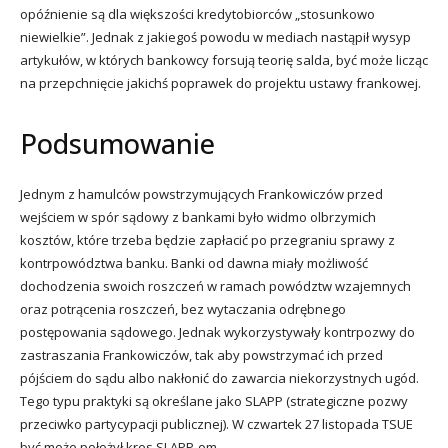
opóźnienie są dla większości kredytobiorców „stosunkowo
niewielkie”. Jednak z jakiegoś powodu w mediach nastąpił wysyp
artykułów, w których bankowcy forsują teorię salda, być może licząc
na przepchnięcie jakichś poprawek do projektu ustawy frankowej.
Podsumowanie
Jednym z hamulców powstrzymujących Frankowiczów przed
wejściem w spór sądowy z bankami było widmo olbrzymich
kosztów, które trzeba będzie zapłacić po przegraniu sprawy z
kontrpowództwa banku. Banki od dawna miały możliwość
dochodzenia swoich roszczeń w ramach powództw wzajemnych
oraz potrącenia roszczeń, bez wytaczania odrębnego
postępowania sądowego. Jednak wykorzystywały kontrpozwy do
zastraszania Frankowiczów, tak aby powstrzymać ich przed
pójściem do sądu albo nakłonić do zawarcia niekorzystnych ugód.
Tego typu praktyki są określane jako SLAPP (strategiczne pozwy
przeciwko partycypacji publicznej). W czwartek 27 listopada TSUE
być może położył kres SLAPP-om.