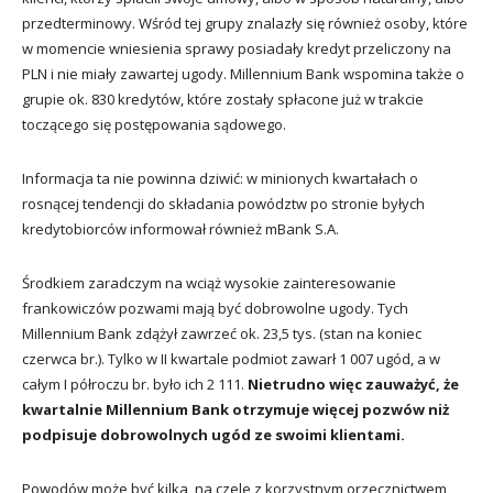
przedterminowy. Wśród tej grupy znalazły się również osoby, które
w momencie wniesienia sprawy posiadały kredyt przeliczony na
PLN i nie miały zawartej ugody. Millennium Bank wspomina także o
grupie ok. 830 kredytów, które zostały spłacone już w trakcie
toczącego się postępowania sądowego.
Informacja ta nie powinna dziwić: w minionych kwartałach o
rosnącej tendencji do składania powództw po stronie byłych
kredytobiorców informował również mBank S.A.
Środkiem zaradczym na wciąż wysokie zainteresowanie
frankowiczów pozwami mają być dobrowolne ugody. Tych
Millennium Bank zdążył zawrzeć ok. 23,5 tys. (stan na koniec
czerwca br.). Tylko w II kwartale podmiot zawarł 1 007 ugód, a w
całym I półroczu br. było ich 2 111.
Nietrudno więc zauważyć, że
kwartalnie Millennium Bank otrzymuje więcej pozwów niż
podpisuje dobrowolnych ugód ze swoimi klientami.
Powodów może być kilka, na czele z korzystnym orzecznictwem