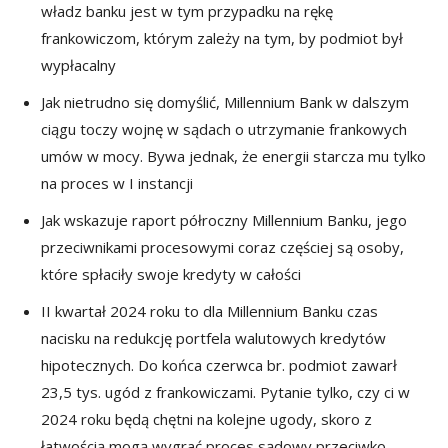
władz banku jest w tym przypadku na rękę
frankowiczom, którym zależy na tym, by podmiot był
wypłacalny
Jak nietrudno się domyślić, Millennium Bank w dalszym
ciągu toczy wojnę w sądach o utrzymanie frankowych
umów w mocy. Bywa jednak, że energii starcza mu tylko
na proces w I instancji
Jak wskazuje raport półroczny Millennium Banku, jego
przeciwnikami procesowymi coraz częściej są osoby,
które spłaciły swoje kredyty w całości
II kwartał 2024 roku to dla Millennium Banku czas
nacisku na redukcję portfela walutowych kredytów
hipotecznych. Do końca czerwca br. podmiot zawarł
23,5 tys. ugód z frankowiczami. Pytanie tylko, czy ci w
2024 roku będą chętni na kolejne ugody, skoro z
łatwością mogą wygrać proces sądowy przeciwko