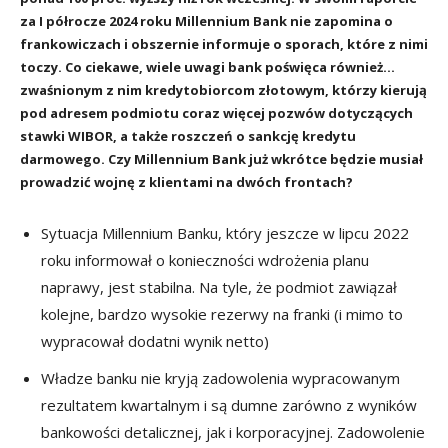
za I półrocze 2024 roku Millennium Bank nie zapomina o
frankowiczach i obszernie informuje o sporach, które z nimi
toczy. Co ciekawe, wiele uwagi bank poświęca również…
zwaśnionym z nim kredytobiorcom złotowym, którzy kierują
pod adresem podmiotu coraz więcej pozwów dotyczących
stawki WIBOR, a także roszczeń o sankcję kredytu
darmowego. Czy Millennium Bank już wkrótce będzie musiał
prowadzić wojnę z klientami na dwóch frontach?
Sytuacja Millennium Banku, który jeszcze w lipcu 2022
roku informował o konieczności wdrożenia planu
naprawy, jest stabilna. Na tyle, że podmiot zawiązał
kolejne, bardzo wysokie rezerwy na franki (i mimo to
wypracował dodatni wynik netto)
Władze banku nie kryją zadowolenia wypracowanym
rezultatem kwartalnym i są dumne zarówno z wyników
bankowości detalicznej, jak i korporacyjnej. Zadowolenie