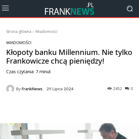
Strona główna
Wiadomości
WIADOMOŚCI
Kłopoty banku Millennium. Nie tylko
Frankowicze chcą pieniędzy!
Czas czytania:
7
minut
By
FrankNews
2452
0
29 Lipca 2024
Facebook
X
Pinterest
Wha