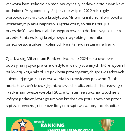
w swoim komunikacie do mediów wyraziły zadowolenie z wyników
podmiotu. Przypomnijmy, że jeszcze w lipcu 2022 roku, gdy
wprowadzono wakacje kredytowe, Millennium Bank informował o
wdrażanym planie naprawy. Ciężkie czasy to dla banku już
przeszłość – w II kwartale br. wypracował on dodatni wynik, mimo
przedłużenia wakacji kredytowych, wysokiego podatku
bankowego, a także… kolejnych kwartalnych rezerw na franki.
Zgadza się, Millennium Bank w II kwartale 2024 roku utworzył
odpisy na ryzyka prawne kredytów waloryzowanych, które wycenił
na kwotę 574,8 mln zł. To pokłosie przegrywanych spraw sądowych
i niemalejącego zainteresowania frankowiczów pozwem. Bank
musiał oczywiście uwzględnić w swoich obliczeniach finansowego
ryzyka najnowsze wyroki TSUE, w tym ten ze stycznia, zgodnie z
którym podmiot, którego umowa kredytowa jest uznawana przez
sąd za nieważną, nie może liczyć na sądową waloryzację kapitału.