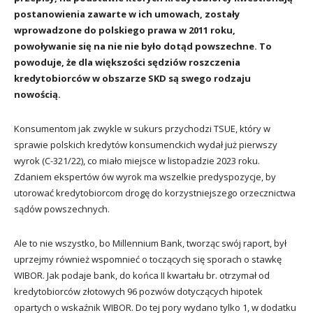
postanowienia zawarte w ich umowach, zostały
wprowadzone do polskiego prawa w 2011 roku,
powoływanie się na nie nie było dotąd powszechne. To
powoduje, że dla większości sędziów roszczenia
kredytobiorców w obszarze SKD są swego rodzaju
nowością.
Konsumentom jak zwykle w sukurs przychodzi TSUE, który w
sprawie polskich kredytów konsumenckich wydał już pierwszy
wyrok (C-321/22), co miało miejsce w listopadzie 2023 roku.
Zdaniem ekspertów ów wyrok ma wszelkie predyspozycje, by
utorować kredytobiorcom drogę do korzystniejszego orzecznictwa
sądów powszechnych.
Ale to nie wszystko, bo Millennium Bank, tworząc swój raport, był
uprzejmy również wspomnieć o toczących się sporach o stawkę
WIBOR. Jak podaje bank, do końca II kwartału br. otrzymał od
kredytobiorców złotowych 96 pozwów dotyczących hipotek
opartych o wskaźnik WIBOR. Do tej pory wydano tylko 1, w dodatku