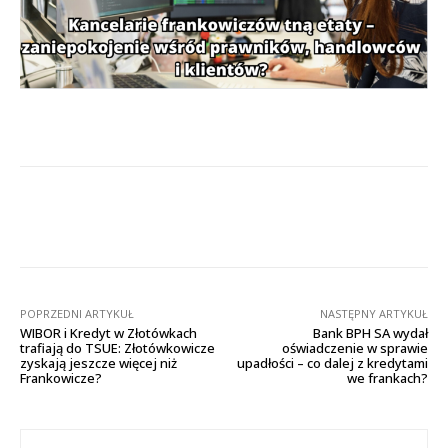
Facebook
X
Pinterest
Wha
POPRZEDNI ARTYKUŁ
NASTĘPNY ARTYKUŁ
WIBOR i Kredyt w Złotówkach
Bank BPH SA wydał
trafiają do TSUE: Złotówkowicze
oświadczenie w sprawie
zyskają jeszcze więcej niż
upadłości – co dalej z kredytami
Frankowicze?
we frankach?