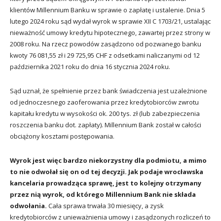
klientów Millennium Banku w sprawie o zapłatę i ustalenie. Dnia 5
lutego 2024 roku sąd wydał wyrok w sprawie XII C 1703/21, ustalając
nieważność umowy kredytu hipotecznego, zawartej przez strony w
2008 roku. Na rzecz powodów zasądzono od pozwanego banku
kwoty 76 081,55 zł i 29 725,95 CHF z odsetkami naliczanymi od 12
października 2021 roku do dnia 16 stycznia 2024 roku.
Sąd uznał, że spełnienie przez bank świadczenia jest uzależnione
od jednoczesnego zaoferowania przez kredytobiorców zwrotu
kapitału kredytu w wysokości ok. 200 tys. zł (lub zabezpieczenia
roszczenia banku dot. zapłaty). Millennium Bank został w całości
obciążony kosztami postępowania.
Wyrok jest więc bardzo niekorzystny dla podmiotu, a mimo
to nie odwołał się on od tej decyzji. Jak podaje wrocławska
kancelaria prowadząca sprawę, jest to kolejny otrzymany
przez nią wyrok, od którego Millennium Bank nie składa
odwołania.
Cała sprawa trwała 30 miesięcy, a zysk
kredytobiorców z unieważnienia umowy i zasądzonych rozliczeń to