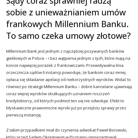
Sądy coraz sprawniej radzą
sobie z unieważnianiem umów
frankowych Millennium Banku.
To samo czeka umowy złotowe?
Millennium Bank jest jednym z najczęściej pozywanych banków
giełdowych w Polsce – i bez wątpienia jednym z tych, które mają na
koncie najwięcej porażek z frankowiczami. Przewidywalna linia
orzecznicza sądów II instancji powoduje, że bankom coraz mniej
opłaca się składanie apelacji od niekorzystnych wyroków. Widać to
również po strategii Millennium Banku – dobre kancelarie ujawniają
coraz więcej wyroków skutkujących uznaniem roszczeń
kredytobiorcy, od których podmiot ten się nie odwołuje. Efekt to
błyskawiczne prawomocne wyroki już po przejściu sprawy przez
pierwszą instancję.
Z takim przypadkiem miał do czynienia adwokat Paweł Borowski,
który przed Sądem Okręgowym w Poznaniu reprezentował