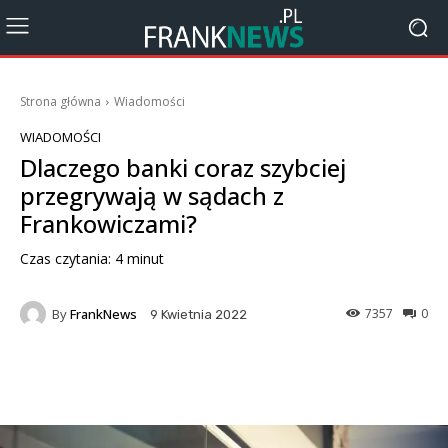
Strona główna
Wiadomości
WIADOMOŚCI
Dlaczego banki coraz szybciej
przegrywają w sądach z
Frankowiczami?
Czas czytania:
4
minut
By
FrankNews
7357
0
9 Kwietnia 2022
Facebook
X
Pinterest
Wha