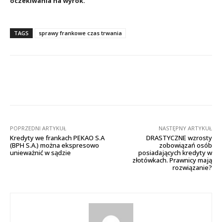
oczekiwania na wyrok.
TAGS
sprawy frankowe czas trwania
Facebook
X
Pinterest
Wha
POPRZEDNI ARTYKUŁ
NASTĘPNY ARTYKUŁ
Kredyty we frankach PEKAO S.A
DRASTYCZNE wzrosty
(BPH S.A.) można ekspresowo
zobowiązań osób
unieważnić w sądzie
posiadających kredyty w
złotówkach. Prawnicy mają
rozwiązanie?