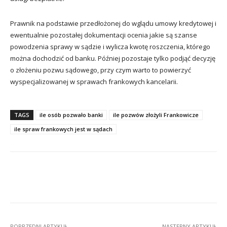
Prawnik na podstawie przedłożonej do wglądu umowy kredytowej i
ewentualnie pozostałej dokumentacji ocenia jakie są szanse
powodzenia sprawy w sądzie i wylicza kwotę roszczenia, którego
można dochodzić od banku. Później pozostaje tylko podjąć decyzję
o złożeniu pozwu sądowego, przy czym warto to powierzyć
wyspecjalizowanej w sprawach frankowych kancelarii.
TAGS
ile osób pozwało banki
ile pozwów złożyli Frankowicze
ile spraw frankowych jest w sądach
Facebook
X
Pinterest
Wha
POPRZEDNI ARTYKUŁ
NASTĘPNY ARTYKUŁ