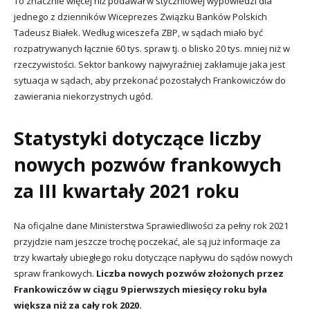
To znacznie więcej niż podawał w styczniowej wypowiedzi dla
jednego z dzienników Wiceprezes Związku Banków Polskich
Tadeusz Białek. Według wiceszefa ZBP, w sądach miało być
rozpatrywanych łącznie 60 tys. spraw tj. o blisko 20 tys. mniej niż w
rzeczywistości. Sektor bankowy najwyraźniej zakłamuje jaka jest
sytuacja w sądach, aby przekonać pozostałych Frankowiczów do
zawierania niekorzystnych ugód.
Statystyki dotyczące liczby
nowych pozwów frankowych
za III kwartały 2021 roku
Na oficjalne dane Ministerstwa Sprawiedliwości za pełny rok 2021
przyjdzie nam jeszcze trochę poczekać, ale są już informacje za
trzy kwartały ubiegłego roku dotyczące napływu do sądów nowych
spraw frankowych.
Liczba nowych pozwów złożonych przez
Frankowiczów w ciągu 9 pierwszych miesięcy roku była
większa niż za cały rok 2020.