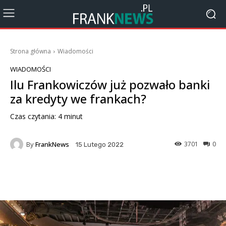
Strona główna
Wiadomości
WIADOMOŚCI
Ilu Frankowiczów już pozwało banki
za kredyty we frankach?
Czas czytania:
4
minut
By
FrankNews
3701
0
15 Lutego 2022
Facebook
X
Pinterest
Wha