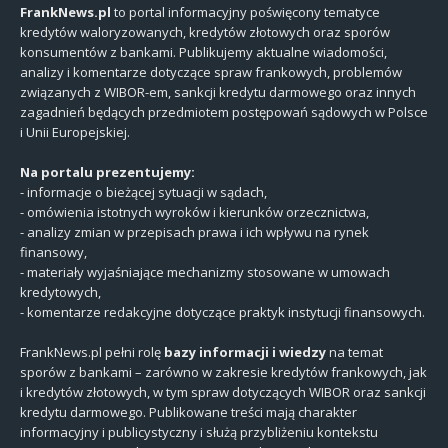
FrankNews.pl
to portal informacyjny poświęcony tematyce
kredytów waloryzowanych, kredytów złotowych oraz sporów
konsumentów z bankami. Publikujemy aktualne wiadomości,
analizy i komentarze dotyczące spraw frankowych, problemów
związanych z WIBOR-em, sankcji kredytu darmowego oraz innych
zagadnień będących przedmiotem postępowań sądowych w Polsce
i Unii Europejskiej.
Na portalu prezentujemy:
- informacje o bieżącej sytuacji w sądach,
- omówienia istotnych wyroków i kierunków orzecznictwa,
- analizy zmian w przepisach prawa i ich wpływu na rynek
finansowy,
- materiały wyjaśniające mechanizmy stosowane w umowach
kredytowych,
- komentarze redakcyjne dotyczące praktyk instytucji finansowych.
FrankNews.pl pełni rolę
bazy informacji i wiedzy
na temat
sporów z bankami – zarówno w zakresie kredytów frankowych, jak
i kredytów złotowych, w tym spraw dotyczących WIBOR oraz sankcji
kredytu darmowego. Publikowane treści mają charakter
informacyjny i publicystyczny i służą przybliżeniu kontekstu