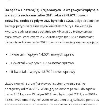
Do sądów I instancji tj. (rejonowych i okręgowych) wpłynęło
w ciągu trzech kwartałów 2021 roku aż 45.607 nowych
pozwów, podczas gdy w 2020 było ich 37.225.
Cały rok zamknie
się więc przypuszczalnie wynikiem bliskim 60 tys., bo każdego
kwartału sądy przyjmują ostatnio po kilkanaście tysięcy spraw
frankowych. W IV kwartale 2020 roku było ich 12.147, natomiast
dane z trzech kwartałów 2021 roku przedstawiają się następująco:
I kwartał – wpływ 14.631 nowych spraw
II kwartał – wpływ 17.274 nowe sprawy
III kwartał – wpływ 13.702 nowe sprawy
Liczba nowych spraw frankowych systematycznie rośnie
począwszy od roku 2017. W drugiej połowie tego roku do sądów
trafiło 2.151 spraw. W całym 2018 roku było to już 7.212, a w 2019 –
11.563. Przełomem był rok 2020 ze wspomnianą już liczbą ponad 37
tys. nowych spraw, a wiadomo już, że rok 2021 będzie rekordowy,