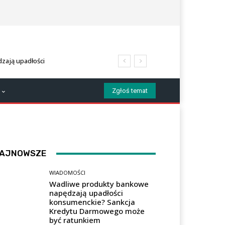
zają upadłości
 Darmowego może być
Zgłoś temat
AJNOWSZE
WIADOMOŚCI
Wadliwe produkty bankowe
napędzają upadłości
konsumenckie? Sankcja
Kredytu Darmowego może
być ratunkiem