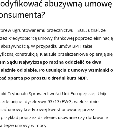
modyfikować abuzywną umowę
konsumenta?
wbrew ugruntowanemu orzecznictwu TSUE, uznał, że
zez kredytobiorcę umowy frankowej poprzez eliminację
j abuzywnością. W przypadku umów BPH takie
czną konstrukcją. Klauzule przeliczeniowe opierają się
em Sądu Najwyższego można oddzielić te dwa
leżnie od siebie. Po usunięciu z umowy wzmianki o
ć oparta po prostu o średni kurs NBP.
oki Trybunału Sprawiedliwości Unii Europejskiej. Unijni
wietle unijnej dyrektywy 93/13/EWG, wielokrotnie
mieniać umowy kredytowej kwestionowanej przez
 przykład poprzez dzielenie, usuwanie czy dodawanie
ia tejże umowy w mocy.