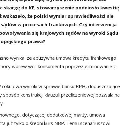
jąc skargę do KE, stowarzyszenie podniosło kwestię
 wskazało, że polski wymiar sprawiedliwości nie
i sądów w procesach frankowych. Czy interwencja
ć powoływania się krajowych sądów na wyroki Sądu
ropejskiego prawa?
asno wynika, że abuzywna umowa kredytu frankowego
 mocy wbrew woli konsumenta poprzez eliminowanie z
roku dwa wyroki w sprawie banku BPH, dopuszczające
sposób konstrukcji klauzuli przeliczeniowej pozwala na
ty
u umownego, dotyczącej dodatkowej marży, umowa
rta już tylko o średni kurs NBP. Temu scenariuszowi