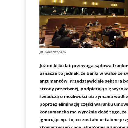
fot. curia europa eu
Już od kilku lat przewaga sądowa franko
oznacza to jednak, że banki w walce ze s
argumentów. Przedstawiciele sektora ba
strony przeciwnej, podpierają się wyrok
świadczą o możliwości utrzymania wadl
poprzez eliminację części warunku umown
konsumencka ma wyraźnie dość tego, że
ignorując np. to, co zostało ustalone p
stowarzyszeń chce, aby Komisja Europej