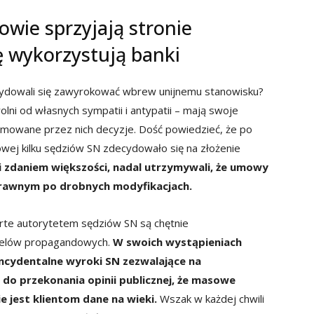
owie sprzyjają stronie
ę wykorzystują banki
ydowali się zawyrokować wbrew unijnemu stanowisku?
wolni od własnych sympatii i antypatii – mają swoje
jmowane przez nich decyzje. Dość powiedzieć, że po
wej kilku sędziów SN zdecydowało się na złożenie
ni zdaniem większości, nadal utrzymywali, że umowy
prawnym po drobnych modyfikacjach.
parte autorytetem sędziów SN są chętnie
celów propagandowych.
W swoich wystąpieniach
incydentalne wyroki SN zezwalające na
o przekonania opinii publicznej, że masowe
 jest klientom dane na wieki.
Wszak w każdej chwili