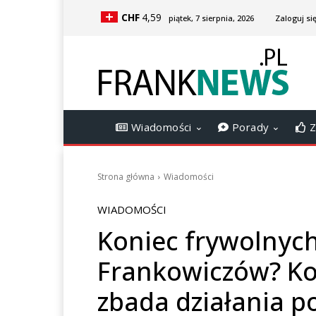
CHF
4,59
piątek, 7 sierpnia, 2026
Zaloguj się
Wiadomości
Porady
Z
Strona główna
Wiadomości
WIADOMOŚCI
Koniec frywolnyc
Frankowiczów? Ko
zbada działania p