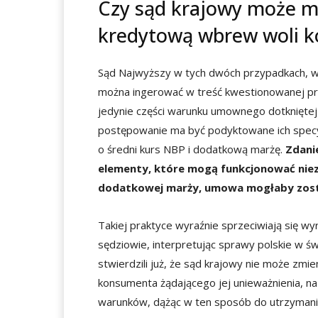
Czy sąd krajowy może 
kredytową wbrew woli 
Sąd Najwyższy w tych dwóch przypadkach, 
można ingerować w treść kwestionowanej pr
jedynie części warunku umownego dotknięte
postępowanie ma być podyktowane ich specyfi
o średni kurs NBP i dodatkową marżę.
Zdani
elementy, które mogą funkcjonować nieza
dodatkowej marży, umowa mogłaby zosta
Takiej praktyce wyraźnie sprzeciwiają się wyr
sędziowie, interpretując sprawy polskie w ś
stwierdzili już, że sąd krajowy nie może z
konsumenta żądającego jej unieważnienia, na
warunków, dążąc w ten sposób do utrzyman