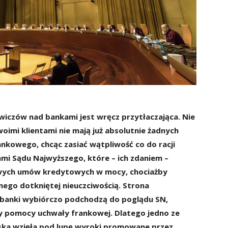
wiczów nad bankami jest wręcz przytłaczająca. Nie
woimi klientami nie mają już absolutnie żadnych
nkowego, chcąc zasiać wątpliwość co do racji
ami Sądu Najwyższego, które – ich zdaniem –
iwych umów kredytowych w mocy, chociażby
ego dotkniętej nieuczciwością. Strona
 banki wybiórczo podchodzą do poglądu SN,
rzy pomocy uchwały frankowej. Dlatego jedno ze
ska wzięła pod lupę wyroki promowane przez