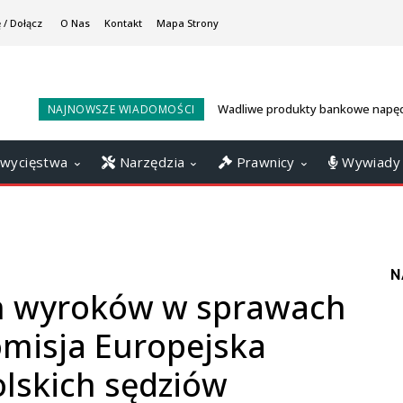
 / Dołącz
O Nas
Kontakt
Mapa Strony
Wadliwe produkty bankowe napęd
NAJNOWSZE WIADOMOŚCI
konsumenckie? Sankcja Kredytu
ratunkiem
wycięstwa
Narzędzia
Prawnicy
Wywiady
N
h wyroków w sprawach
misja Europejska
olskich sędziów