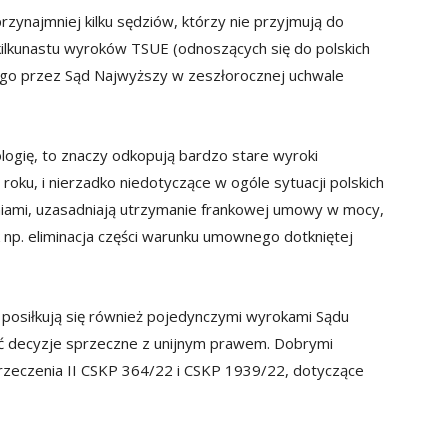
ynajmniej kilku sędziów, którzy nie przyjmują do
ilkunastu wyroków TSUE (odnoszących się do polskich
ego przez Sąd Najwyższy w zeszłorocznej uchwale
logię, to znaczy odkopują bardzo stare wyroki
oku, i nierzadko niedotyczące w ogóle sytuacji polskich
niami, uzasadniają utrzymanie frankowej umowy w mocy,
k np. eliminacja części warunku umownego dotkniętej
posiłkują się również pojedynczymi wyrokami Sądu
ć decyzje sprzeczne z unijnym prawem. Dobrymi
rzeczenia II CSKP 364/22 i CSKP 1939/22, dotyczące