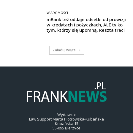
WIADOMOŚCI
mBank też oddaje odsetki od prowizji
w kredytach i pożyczkach, ALE tylko
tym, którzy się upomną. Reszta traci
Załaduj więcej
Wydawca:
Law Support Marta Piotrowska-Kubańska
Kubańska 15
55-095 Bierzyce