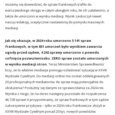
możemy się dowiedzieć, ile spraw frankowych trafiło do
warszawskiego okręgu w całym ubiegłym roku, ile ich załatwiono, a
także ile umorzono w wyniku mediacji. Wynik zaskoczył nawet
naszą redakcję, sceptycznie nastawioną do pomysłu masowych
mediacji.
Jak się okazuje, w 2024 roku umorzono 5 141 spraw
frankowych, w tym 851 umorzeń było wynikiem zawarcia
ugody przed sądem, 4 242 sprawy umorzono z powodu
cofnięcia pozwu/wniosku. ZERO spraw zostało umorzonych
w wyniku mediacji stron.
Teraz Ministerstwo Sprawiedliwości
liczy, że to właśnie mediacje pomogą rozładować sytuację w XXVIII
Wydziale Cywilnym. Do mediacji online ma zostać oddelegowanych
20 profesjonalnych mediatorów. Ile spraw mają potencjalnie do
obsłużenia? Posłużmy się danymi ze sprawozdania za 2024 rok.
Wynika z niego, że na okres następny pozostało do rozpatrzenia
46 728 spraw! A przypominamy, że spraw frankowych w tym sądzie
sukcesywnie przybywa – tylko w 2024 roku frankowicze złożyli w
XXVIII Wydziale Cywilnym ponad 20 tys. nowych powództw.