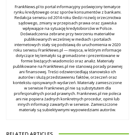
FrankNews.pl to portal informacyjny poświęcony tematyce
rynku kredytowego oraz sporów konsumentów z bankami.
Redakcja serwisu od 2014 roku śledzi rozwój orzecznictwa
sądowego, zmiany w przepisach prawa oraz zjawiska
wpływające na sytuację kredytobiorców w Polsce.
Doświadczenia zebrane przy tworzeniu materiałów
publikowanych wcześniej w mediach i portalach
internetowych stały się podstawą do uruchomienia w 2020
roku serwisu FrankNews.pl — miejsca, w którym informacje
dotyczące tej tematyki są gromadzone i prezentowane w
formie bieżących wiadomości oraz analiz. Materiały
publikowane na FrankNews.pl nie stanowią porady prawnej
ani finansowej. Treści odzwierciedlają stanowisko ich
autorów i służą przedstawieniu faktów, orzeczeń oraz
kontekstu opisywanych wydarzeń. Materiały zamieszczone
w serwisie Franknews.pl nie są substytutem dla
profesjonalnych porad prawnych. Franknews.pl nie poleca
ani nie popiera żadnych konkretnych procedur, opinii lub
innych informacji zawartych w serwisie. Zamieszczone
materiały są subiektywnymi wypowiedziami autorów.
RELATED ARTICLES