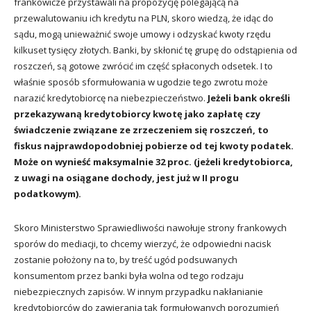
frankowicze przystawali na propozycję polegającą na
przewalutowaniu ich kredytu na PLN, skoro wiedzą, że idąc do
sądu, mogą unieważnić swoje umowy i odzyskać kwoty rzędu
kilkuset tysięcy złotych. Banki, by skłonić tę grupę do odstąpienia od
roszczeń, są gotowe zwrócić im część spłaconych odsetek. I to
właśnie sposób sformułowania w ugodzie tego zwrotu może
narazić kredytobiorcę na niebezpieczeństwo.
Jeżeli bank określi
przekazywaną kredytobiorcy kwotę jako zapłatę czy
świadczenie związane ze zrzeczeniem się roszczeń, to
fiskus najprawdopodobniej pobierze od tej kwoty podatek.
Może on wynieść maksymalnie 32 proc. (jeżeli kredytobiorca,
z uwagi na osiągane dochody, jest już w II progu
podatkowym).
Skoro Ministerstwo Sprawiedliwości nawołuje strony frankowych
sporów do mediacji, to chcemy wierzyć, że odpowiedni nacisk
zostanie położony na to, by treść ugód podsuwanych
konsumentom przez banki była wolna od tego rodzaju
niebezpiecznych zapisów. W innym przypadku nakłanianie
kredytobiorców do zawierania tak formułowanych porozumień