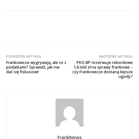
Facebook
X
Pinterest
Wha
POPRZEDNI ARTYKUŁ
NASTĘPNY ARTYKUŁ
Frankowicze wygrywają, ale co z
PKO BP rezerwuje rekordowe
podatkami? Sprawdź, jak nie
1,6 mld zł na sprawy frankowe –
dać się fiskusowi!
czy Frankowicze dostaną lepsze
ugody?
FrankNews