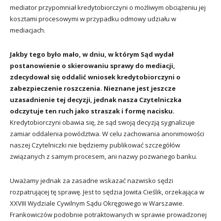
mediator przypomniał kredytobiorczyni o możliwym obciążeniu jej
kosztami procesowymi w przypadku odmowy udziału w
mediacjach.
Jakby tego było mało, w dniu, w którym Sąd wydał
postanowienie o skierowaniu sprawy do mediacji,
zdecydował się oddalić wniosek kredytobiorczyni o
zabezpieczenie roszczenia. Nieznane jest jeszcze
uzasadnienie tej decyzji, jednak nasza Czytelniczka
odczytuje ten ruch jako straszak i formę nacisku.
Kredytobiorczyni obawia się, że sąd swoją decyzją sygnalizuje
zamiar oddalenia powództwa. W celu zachowania anonimowości
naszej Czytelniczki nie będziemy publikować szczegółów
związanych z samym procesem, ani nazwy pozwanego banku.
Uważamy jednak za zasadne wskazać nazwisko sędzi
rozpatrującej tę sprawę. Jest to sędzia Jowita Cieślik, orzekająca w
XXVIII Wydziale Cywilnym Sądu Okręgowego w Warszawie.
Frankowiczów podobnie potraktowanych w sprawie prowadzonej