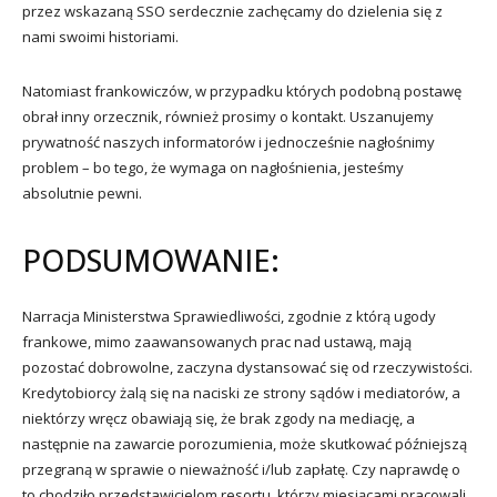
przez wskazaną SSO serdecznie zachęcamy do dzielenia się z
nami swoimi historiami.
Natomiast frankowiczów, w przypadku których podobną postawę
obrał inny orzecznik, również prosimy o kontakt. Uszanujemy
prywatność naszych informatorów i jednocześnie nagłośnimy
problem – bo tego, że wymaga on nagłośnienia, jesteśmy
absolutnie pewni.
PODSUMOWANIE:
Narracja Ministerstwa Sprawiedliwości, zgodnie z którą ugody
frankowe, mimo zaawansowanych prac nad ustawą, mają
pozostać dobrowolne, zaczyna dystansować się od rzeczywistości.
Kredytobiorcy żalą się na naciski ze strony sądów i mediatorów, a
niektórzy wręcz obawiają się, że brak zgody na mediację, a
następnie na zawarcie porozumienia, może skutkować późniejszą
przegraną w sprawie o nieważność i/lub zapłatę. Czy naprawdę o
to chodziło przedstawicielom resortu, którzy miesiącami pracowali