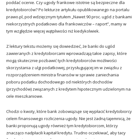
poddać ocenie. Czy ugody frankowe istotnie są bezpieczne dla
kredytobiorców? Po lekturze artykułu opublikowanego na portalu
prawo.pl, pod wdzięcznym tytułem „Nawet 90 proc. ugód z bankami
niekorzystnych podatkowo dla frankowiczów – raport”, mamy w
tym względzie więcej wątpliwości niż kiedykolwiek.
Z lektury tekstu możemy się dowiedzieć, że banki do ugód
zawieranych z kredytobiorcami wprowadzają takie zapisy, które
mogą skutecznie pozbawić tych kredytobiorców możliwości
skorzystania z ulgi podatkowej, przysługującej im w związku z
rozporządzeniem ministra finansów w sprawie zaniechania
poboru podatku dochodowego od niektórych dochodów
(przychodów) związanych z kredytem hipotecznym udzielonym na
cele mieszkaniowe.
Chodzi o kwoty, które bank zobowiązuje się wypłacić kredytobiorcy
celem finansowego rozliczenia ugody. Nie jest żadną tajemnicą, że
banki proponują ugody również tym kredytobiorcom, którzy
znacząco nadpłacili kapitał kredytu. Trudno oczekiwać, aby tacy