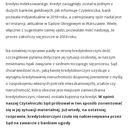
kredytu indeksowanego. Kredyt zaciągnięty został w jednym z
dużych banków giełdowych. Jak informuje Czytelniczka, bank
pozwała indywidualnie w 2018 roku, a zainicjowany spór nadal jest
w I instancji, aktualnie w Sądzie Okręgowym w Warszawie. Wiele,
włącznie z sugestiami samej sędzi, pozwalało mieć nadzieję, że
proces zakończy się jeszcze w 2024 roku.
Na ostatniej rozprawie padły w stronę kredytobiorczyni dość
szczegółowe pytania dotyczące jej sytuacji osobistej, w naszym
mniemaniu nijak związane z sednem toczącego się procesu. Sąd
chciał wiedzieć m.in., jaką kwotę kredytobiorczyni uzyskuje z
wynajmu kredytowanej nieruchomości (kupionej pierwotnie z myślą
o zaspokojeniu własnych potrzeb mieszkaniowych), a także czy
nieruchomość, która obecnie jest miejscem zamieszkania
kredytobiorczyni, również została kupiona na kredyt.
W opinii
naszej Czytelniczki Sąd próbował w ten sposób zorientować
się w jej sytuacji materialnej. Już wtedy, na ostatniej
rozprawie, kredytobiorczyni czuła się nakierowywana przez
Sąd na zawarcie z bankiem ugody.