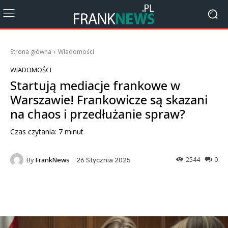
Strona główna
Wiadomości
WIADOMOŚCI
Startują mediacje frankowe w
Warszawie! Frankowicze są skazani
na chaos i przedłużanie spraw?
Czas czytania:
7
minut
By
FrankNews
2544
0
26 Stycznia 2025
Facebook
X
Pinterest
Wha