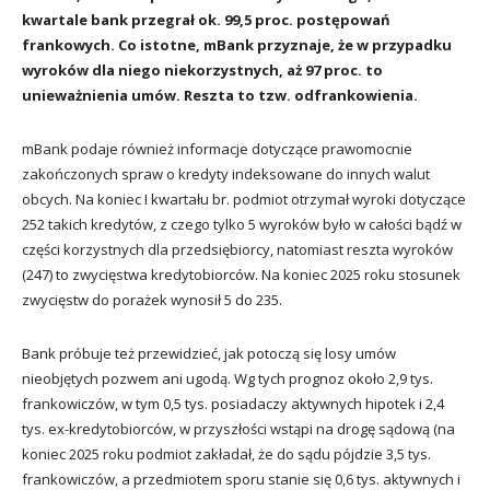
kwartale bank przegrał ok. 99,5 proc. postępowań
frankowych. Co istotne, mBank przyznaje, że w przypadku
wyroków dla niego niekorzystnych, aż 97 proc. to
unieważnienia umów. Reszta to tzw. odfrankowienia.
mBank podaje również informacje dotyczące prawomocnie
zakończonych spraw o kredyty indeksowane do innych walut
obcych. Na koniec I kwartału br. podmiot otrzymał wyroki dotyczące
252 takich kredytów, z czego tylko 5 wyroków było w całości bądź w
części korzystnych dla przedsiębiorcy, natomiast reszta wyroków
(247) to zwycięstwa kredytobiorców. Na koniec 2025 roku stosunek
zwycięstw do porażek wynosił 5 do 235.
Bank próbuje też przewidzieć, jak potoczą się losy umów
nieobjętych pozwem ani ugodą. Wg tych prognoz około 2,9 tys.
frankowiczów, w tym 0,5 tys. posiadaczy aktywnych hipotek i 2,4
tys. ex-kredytobiorców, w przyszłości wstąpi na drogę sądową (na
koniec 2025 roku podmiot zakładał, że do sądu pójdzie 3,5 tys.
frankowiczów, a przedmiotem sporu stanie się 0,6 tys. aktywnych i