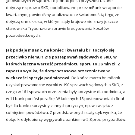
gotówkowych w sądach. To jednak pieśń przyszłości. Dane
dotyczące spraw o SKD, opublikowane przez mBank w raporcie
kwartalnym, powinniśmy analizować ze świadomością tego, że
dotyczą one okresu, w którym sądy krajowe nie znały jeszcze
stanowiska Trybunału w sprawie kredytowania kosztów
pozaodsetkowych.
Jak podaje mBank, na koniec I kwartału br. toczyło się
przeciwko niemu 1 219 postępowań sądowych o SKD, w
których łączna wartość przedmiotu sporu to 38 mln zł. Z
raportu wynika, że dotychczasowe orzecznictwo w
większości sprzyja podmiotowi.
Do końca marca br. mBank
uzyskał prawomocne wyroki w 190 sprawach sądowych o SKD, z
czego w 161 sprawach orzeczenia były korzystne dla podmiotu, a
w 11 bank poniósł porażkę. W kolejnych 18 postępowaniach finał
był dla banku korzystny z innych przyczyn, np. w związku z
cofnięciem powództwa. Z przedstawionych statystyk wynika, że
dotąd kredytobiorcy wygrywali z bankiem w 5,8 proc. przypadków.