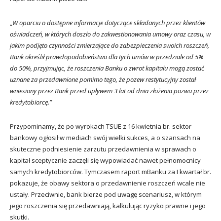
„
W oparciu o dostępne informacje dotyczące składanych przez klientów
oświadczeń, w których doszło do zakwestionowania umowy oraz czasu, w
jakim podjęto czynności zmierzające do zabezpieczenia swoich roszczeń,
Bank określił prawdopodobieństwo dla tych umów w przedziale od 5%
do 50%, przyjmując, że roszczenia Banku o zwrot kapitału mogą zostać
uznane za przedawnione pomimo tego, że pozew restytucyjny został
wniesiony przez Bank przed upływem 3 lat od dnia złożenia pozwu przez
kredytobiorcę.”
Przypominamy, że po wyrokach TSUE z 16 kwietnia br. sektor
bankowy ogłosił w mediach swój wielki sukces, a o szansach na
skuteczne podniesienie zarzutu przedawnienia w sprawach o
kapitał sceptycznie zaczęli się wypowiadać nawet pełnomocnicy
samych kredytobiorców. Tymczasem raport mBanku za I kwartał br.
pokazuje, że obawy sektora o przedawnienie roszczeń wcale nie
ustały. Przeciwnie, bank bierze pod uwagę scenariusz, w którym
jego roszczenia się przedawniają, kalkulując ryzyko prawne i jego
skutki.