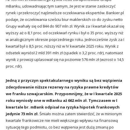
mBanku, udowadniając tym samym, że jest w stanie zaskoczyć
rynek i przekroczyć najśmielsze oczekiwania ekspertów. Bankier.pl
podaje, że oczekiwania sześciu biur maklerskich co do zysku netto
Grupy wahały się od 844 do 907 mln zł. Wynik za I kwartał okazał się
wyższy aż o 8,1 proc. od oczekiwań rynku i był o 35 proc. wyższy niż
w analogicznym okresie poprzedniego roku. Jednocześnie zysk za I
kwartał był o 8,5 proc. niższy niż w IV kwartale 2025 roku. Wynik z
odsetek wyniósł 2 mld 391 mln zł (spadek o 3,2 proc. rdr), natomiast
wynik z prowizji uplasował się na poziomie 576 mln zł (wzrost o 14,5
proc. rdr).
Jedną z przyczyn spektakularnego wyniku są bez wątpienia
zdecydowanie niższe rezerwy na ryzyka prawne kredytów
we franku szwajcarskim. Przypomnijmy, że w I kwartale 2025
roku wyniosły one w mBanku aż 662 mln zł. Tymczasem w I
kwartale br. mBank odpisał na ryzyka hipotek frankowych
jedynie 73 mln zł.
Śmiało można zatem stwierdzić, że w minionym
kwartale frankowicze nie mieli większego wpływu na finansową
sytuację tego podmiotu, co bez wątpienia jest dużą zmianą po