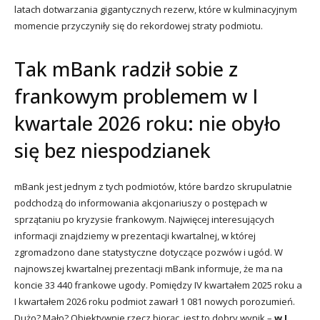
latach dotwarzania gigantycznych rezerw, które w kulminacyjnym
momencie przyczyniły się do rekordowej straty podmiotu.
Tak mBank radził sobie z
frankowym problemem w I
kwartale 2026 roku: nie obyło
się bez niespodzianek
mBank jest jednym z tych podmiotów, które bardzo skrupulatnie
podchodzą do informowania akcjonariuszy o postępach w
sprzątaniu po kryzysie frankowym. Najwięcej interesujących
informacji znajdziemy w prezentacji kwartalnej, w której
zgromadzono dane statystyczne dotyczące pozwów i ugód. W
najnowszej kwartalnej prezentacji mBank informuje, że ma na
koncie 33 440 frankowe ugody. Pomiędzy IV kwartałem 2025 roku a
I kwartałem 2026 roku podmiot zawarł 1 081 nowych porozumień.
Dużo? Mało? Obiektywnie rzecz biorąc, jest to dobry wynik –
w I