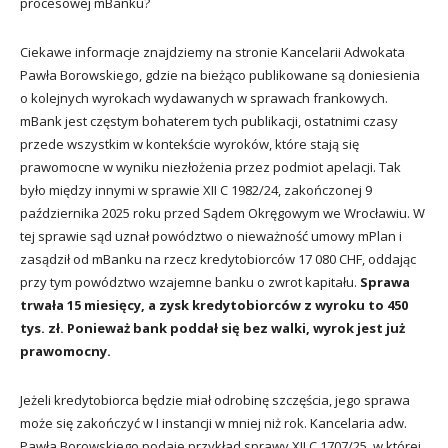
procesowej mBanku?
Ciekawe informacje znajdziemy na stronie Kancelarii Adwokata
Pawła Borowskiego, gdzie na bieżąco publikowane są doniesienia
o kolejnych wyrokach wydawanych w sprawach frankowych.
mBank jest częstym bohaterem tych publikacji, ostatnimi czasy
przede wszystkim w kontekście wyroków, które stają się
prawomocne w wyniku niezłożenia przez podmiot apelacji. Tak
było między innymi w sprawie XII C 1982/24, zakończonej 9
października 2025 roku przed Sądem Okręgowym we Wrocławiu. W
tej sprawie sąd uznał powództwo o nieważność umowy mPlan i
zasądził od mBanku na rzecz kredytobiorców 17 080 CHF, oddając
przy tym powództwo wzajemne banku o zwrot kapitału.
Sprawa
trwała 15 miesięcy, a zysk kredytobiorców z wyroku to 450
tys. zł. Ponieważ bank poddał się bez walki, wyrok jest już
prawomocny.
Jeżeli kredytobiorca będzie miał odrobinę szczęścia, jego sprawa
może się zakończyć w I instancji w mniej niż rok. Kancelaria adw.
Pawła Borowskiego podaje przykład sprawy XII C 1707/25, w której