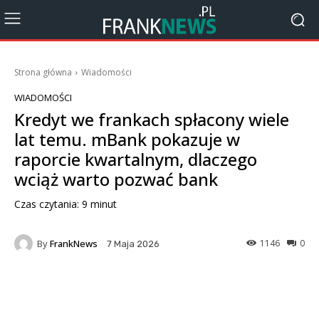
Strona główna
Wiadomości
WIADOMOŚCI
Kredyt we frankach spłacony wiele
lat temu. mBank pokazuje w
raporcie kwartalnym, dlaczego
wciąż warto pozwać bank
Czas czytania:
9
minut
By
FrankNews
1146
0
7 Maja 2026
Facebook
X
Pinterest
Wha