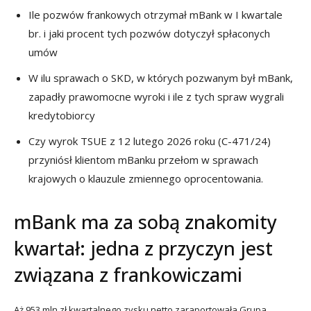
Ile pozwów frankowych otrzymał mBank w I kwartale
br. i jaki procent tych pozwów dotyczył spłaconych
umów
W ilu sprawach o SKD, w których pozwanym był mBank,
zapadły prawomocne wyroki i ile z tych spraw wygrali
kredytobiorcy
Czy wyrok TSUE z 12 lutego 2026 roku (C-471/24)
przyniósł klientom mBanku przełom w sprawach
krajowych o klauzule zmiennego oprocentowania.
mBank ma za sobą znakomity
kwartał: jedna z przyczyn jest
związana z frankowiczami
Aż 953 mln zł kwartalnego zysku netto zaraportowała Grupa