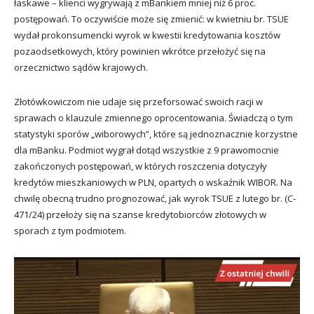
łaskawe – klienci wygrywają z mBankiem mniej niż 6 proc.
postępowań. To oczywiście może się zmienić: w kwietniu br. TSUE
wydał prokonsumencki wyrok w kwestii kredytowania kosztów
pozaodsetkowych, który powinien wkrótce przełożyć się na
orzecznictwo sądów krajowych.
Złotówkowiczom nie udaje się przeforsować swoich racji w
sprawach o klauzule zmiennego oprocentowania. Świadczą o tym
statystyki sporów „wiborowych”, które są jednoznacznie korzystne
dla mBanku. Podmiot wygrał dotąd wszystkie z 9 prawomocnie
zakończonych postępowań, w których roszczenia dotyczyły
kredytów mieszkaniowych w PLN, opartych o wskaźnik WIBOR. Na
chwilę obecną trudno prognozować, jak wyrok TSUE z lutego br. (C-
471/24) przełoży się na szanse kredytobiorców złotowych w
sporach z tym podmiotem.