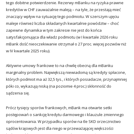
tego dobitne potwierdzenie. Rezerwy mBanku na ryzyka prawne
kredytów w CHF zauważalnie maleją – na tyle, że przestają mieć
znaczący wpływ na sytuację tego podmiotu. W szerszym ujęciu
maleje również liczba składanych kwartalnie powództw – choć
zapewne dynamika w tym zakresie nie jest do końca
satysfakcjonująca dla władz podmiotu (w I kwartale 2026 roku
mBank dość nieoczekiwanie otrzymał o 27 proc. więcej pozwów niż
w IV kwartale 2025 roku).
Aktywne umowy frankowe to na chwilę obecną dla mBanku
marginalny problem. Największą niewiadomą są kredyty spłacone,
których podmiot ma aż 32,5 tys., i których posiadacze, przynajmniej
póki co, wykazują niską (na poziomie 4 proc.) skłonność do
sądzenia się.
Prócz tysięcy sporów frankowych, mBank ma otwarte setki
postępowań o sankcję kredytu darmowego i klauzule zmiennego
oprocentowania. W przypadku sporów na tle SKD orzecznictwo
sądów krajowych jest dla niego w przeważającej większości