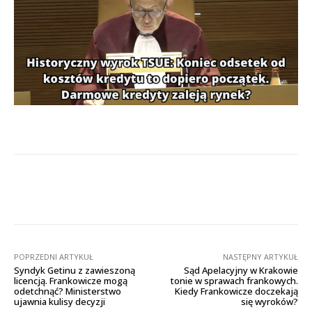
Facebook
X
Pinterest
Wha
POPRZEDNI ARTYKUŁ
NASTĘPNY ARTYKUŁ
Syndyk Getinu z zawieszoną
Sąd Apelacyjny w Krakowie
licencją. Frankowicze mogą
tonie w sprawach frankowych.
odetchnąć? Ministerstwo
Kiedy Frankowicze doczekają
ujawnia kulisy decyzji
się wyroków?