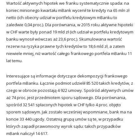
Wartość aktywnych hipotek we franku systematycznie spada: na
koniec minionego kwartału mBank wycenił te kredyty na 65 mln zł
netto (ich obecny udział w portfelu kredytowym mBanku to
zaledwie 0,04 proc.). Dla porównania, w 2015 roku aktywne hipoteki
w CHF warte były ponad 19 mld zł (ich udział w portfelu kredytowym
banku wynosił wówczas aż 23,6 proc.). Skumulowana wartość
rezerw na ryzyka prawne tych kredytów to 18,6 mld zł, a zatem
niewiele mniej, niż wartość całego frankowego portfela mBanku 11
lat temu.
Interesujące są informacje dotyczące dekompozycji frankowego
portfela mBanku. Łącznie podmiot udzielił 85 520 takich kredytów, z
czego w obrocie pozostają 4 922 umowy. Spośród aktywnych umów
aż 74 proc. jest przedmiotem sporu sądowego. Dla porównania,
spośród 32 541 spłaconych hipotek w CHF tylko 4 proc. objęto
sporem sądowym. Jak zostało wcześniej wspomniane, bank ma na
koncie 33 440 ugody. Ostatnią grupą umów są te, w przypadku
których zapadł prawomocny wyrok sądu: takich przypadków
mBank naliczył 14 617.