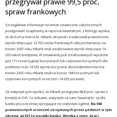
przegrywał prawie 99,5 proc.
spraw frankowych
Szczegółowe informacje na temat ostatecznie zakończonych
postępowań znajdziemy w raporcie kwartalnym, z którego wynika,
że do końca marca br. mBank otrzymał i zrealizował prawomocne
wyroki dotyczące 14 763 umów frankowych (dla porównania, na
koniec 2025 roku mBank miał zrealizowane wyroki dotyczące 14
203 takich kredytów). W omawianej puli zrealizowanych wyroków
jest 171 rozstrzygnięć korzystnych lub częściowo korzystnych dla
podmiotu oraz 14 592 wyroki korzystne dla kredytobiorców (na
koniec 2025 roku mBank miał na koncie 168 korzystnych lub
częściowo korzystnych orzeczeń i 14 035 porażek).
Ze statystyk tych wynika, że mBank przegrywa 98,8 proc. spraw o
kredyty w CHF. Co ciekawe, statystyki za sam I kwartał br. są dla
banku jeszcze mniej sprzyjające niż statystyki ogólne.
Na 560
prawomocnych orzeczeń otrzymanych przez podmiot w tym
okresie, aż 557 to porażki banku. Wynika z tego, że w I