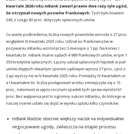
kwartale 2026 roku mBank zawarł prawie dwa razy tyle ugód,
ile otrzymał nowych pozwów frankowych.
Tych było bowiem
549, z czego 83 proc. dotyczyło spłaconych umów.
Co warte podkreślenia, liczba nowych powództw wzrosła o 27 proc.
względem IV kwartału 2025 roku. Udział ex-frankowiczów w
pozywaniu mBanku wzrósł przez 3 miesiące o 1 pp. Na koniec I
kwartału br. mBank miał w sądach 4 989 frankowych umów, w tym 1
350 kredytów spłaconych. Łączny udział spłaconych hipotek w puli
umów objętych otwartym sporem sądowym wynosi 27 proc. i jest o
2 pp wyższy niż w IV kwartale 2025 roku. Pomiędzy IV kwartałem ur.
a I kwartałem br. liczba postępowań w toku zmniejszyła się o 15
proc., natomiast w ujęciu rocznym spadek tych spraw wyniósł 61
proc. Bez wątpienia jest to ogromny sukces mBanku, do którego w
naszej ocenie udało się dojść w wyniku splotu kilku czynników:
mBank kładzie obecnie większy nacisk na indywidualnie
negocjowane ugody, zwłaszcza na etapie procesu