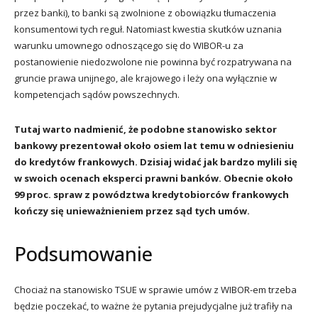
przez banki), to banki są zwolnione z obowiązku tłumaczenia
konsumentowi tych reguł. Natomiast kwestia skutków uznania
warunku umownego odnoszącego się do WIBOR-u za
postanowienie niedozwolone nie powinna być rozpatrywana na
gruncie prawa unijnego, ale krajowego i leży ona wyłącznie w
kompetencjach sądów powszechnych.
Tutaj warto nadmienić, że podobne stanowisko sektor
bankowy prezentował około osiem lat temu w odniesieniu
do kredytów frankowych. Dzisiaj widać jak bardzo mylili się
w swoich ocenach eksperci prawni banków. Obecnie około
99 proc. spraw z powództwa kredytobiorców frankowych
kończy się unieważnieniem przez sąd tych umów.
Podsumowanie
Chociaż na stanowisko TSUE w sprawie umów z WIBOR-em trzeba
będzie poczekać, to ważne że pytania prejudycjalne już trafiły na