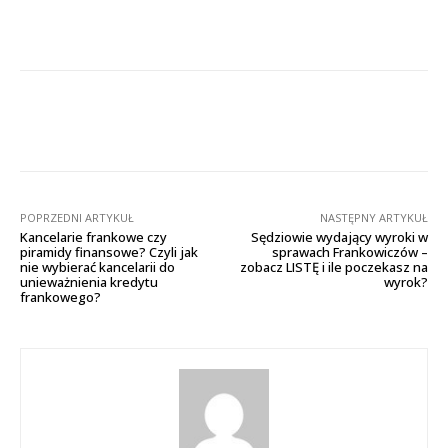
Facebook
X
Pinterest
Wha
POPRZEDNI ARTYKUŁ
NASTĘPNY ARTYKUŁ
Kancelarie frankowe czy
Sędziowie wydający wyroki w
piramidy finansowe? Czyli jak
sprawach Frankowiczów –
nie wybierać kancelarii do
zobacz LISTĘ i ile poczekasz na
unieważnienia kredytu
wyrok?
frankowego?