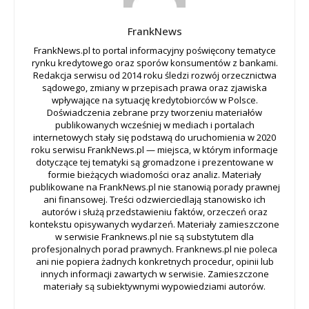
FrankNews
FrankNews.pl to portal informacyjny poświęcony tematyce
rynku kredytowego oraz sporów konsumentów z bankami.
Redakcja serwisu od 2014 roku śledzi rozwój orzecznictwa
sądowego, zmiany w przepisach prawa oraz zjawiska
wpływające na sytuację kredytobiorców w Polsce.
Doświadczenia zebrane przy tworzeniu materiałów
publikowanych wcześniej w mediach i portalach
internetowych stały się podstawą do uruchomienia w 2020
roku serwisu FrankNews.pl — miejsca, w którym informacje
dotyczące tej tematyki są gromadzone i prezentowane w
formie bieżących wiadomości oraz analiz. Materiały
publikowane na FrankNews.pl nie stanowią porady prawnej
ani finansowej. Treści odzwierciedlają stanowisko ich
autorów i służą przedstawieniu faktów, orzeczeń oraz
kontekstu opisywanych wydarzeń. Materiały zamieszczone
w serwisie Franknews.pl nie są substytutem dla
profesjonalnych porad prawnych. Franknews.pl nie poleca
ani nie popiera żadnych konkretnych procedur, opinii lub
innych informacji zawartych w serwisie. Zamieszczone
materiały są subiektywnymi wypowiedziami autorów.