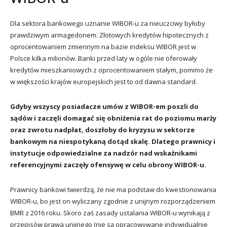
Dla sektora bankowego uznanie WIBOR-u za nieuczciwy byłoby
prawdziwym armagedonem. Złotowych kredytów hipotecznych z
oprocentowaniem zmiennym na bazie indeksu WIBOR jest w
Polsce kilka milionów. Banki przed laty w ogóle nie oferowały
kredytów mieszkaniowych z oprocentowaniem stałym, pomimo że
w większości krajów europejskich jest to od dawna standard.
Gdyby wszyscy posiadacze umów z WIBOR-em poszli do
sądów i zaczęli domagać się obniżenia rat do poziomu marży
oraz zwrotu nadpłat, doszłoby do kryzysu w sektorze
bankowym na niespotykaną dotąd skalę. Dlatego prawnicy i
instytucje odpowiedzialne za nadzór nad wskaźnikami
referencyjnymi zaczęły ofensywę w celu obrony WIBOR-u.
Prawnicy bankowi twierdzą, że nie ma podstaw do kwestionowania
WIBOR-u, bo jest on wyliczany zgodnie z unijnym rozporządzeniem
BMR z 2016 roku. Skoro zaś zasady ustalania WIBOR-u wynikają z
przepisów prawa unijnego (nie są opracowywane indywidualnie