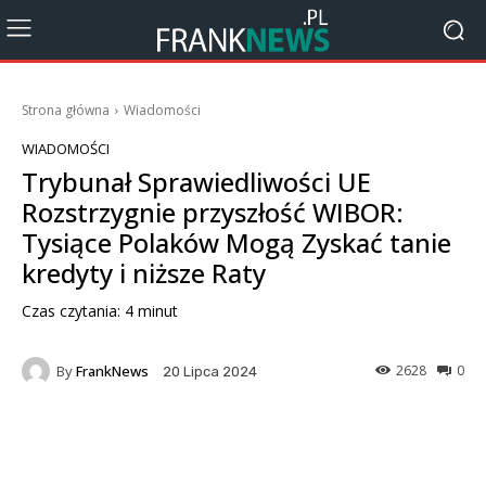
Strona główna
Wiadomości
WIADOMOŚCI
Trybunał Sprawiedliwości UE
Rozstrzygnie przyszłość WIBOR:
Tysiące Polaków Mogą Zyskać tanie
kredyty i niższe Raty
Czas czytania:
4
minut
By
FrankNews
2628
0
20 Lipca 2024
Facebook
X
Pinterest
Wha