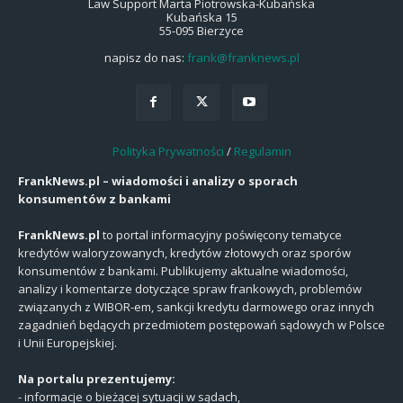
Law Support Marta Piotrowska-Kubańska
Kubańska 15
55-095 Bierzyce
napisz do nas:
frank@franknews.pl
Polityka Prywatności
/
Regulamin
FrankNews.pl – wiadomości i analizy o sporach
konsumentów z bankami
FrankNews.pl
to portal informacyjny poświęcony tematyce
kredytów waloryzowanych, kredytów złotowych oraz sporów
konsumentów z bankami. Publikujemy aktualne wiadomości,
analizy i komentarze dotyczące spraw frankowych, problemów
związanych z WIBOR-em, sankcji kredytu darmowego oraz innych
zagadnień będących przedmiotem postępowań sądowych w Polsce
i Unii Europejskiej.
Na portalu prezentujemy:
- informacje o bieżącej sytuacji w sądach,