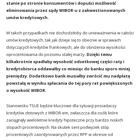
stanie po stronie konsumentów i dopuści możliwość
eliminowania przez sądy WIBOR-u z zakwestionowanych
umów kredytowych.
W takich przypadkach nie dochodziłoby do unieważnienia w całości
umów kredytowych, tak jak dzieje się to obecnie w sprawach
dotyczących kredytów frankowych, ale do obniżenia wysokości
oprocentowania do poziomu stałej marży.
Dzięki temu
kilkakrotnie spadłaby wysokość odsetkowej części raty i
kredytobiorca oddawałby co miesiąc do banku sporo mniej
pieniędzy.
Dodatkowo bank musiałby zwrócić mu nadpłatę
powstałą w wyniku spłacania do tej pory rat powiększonych
o wysokość WIBOR.
Stanowisko TSUE będzie kluczowe dla sytuacji posiadaczy
kredytów złotowych z WIBOR-em, zwłaszcza dla osób które
zaciągnęły wieloletnie kredyty hipoteczne przy bardzo niskich
stopach procentowych. Na skutek serii podwyżek stóp
procentowych zaordynowanych przez RPP w okresie od