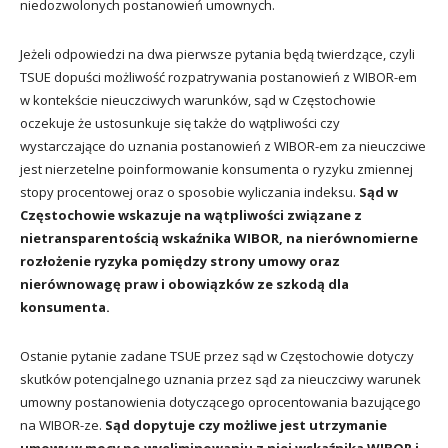
niedozwolonych postanowień umownych.
Jeżeli odpowiedzi na dwa pierwsze pytania będą twierdzące, czyli
TSUE dopuści możliwość rozpatrywania postanowień z WIBOR-em
w kontekście nieuczciwych warunków, sąd w Częstochowie
oczekuje że ustosunkuje się także do wątpliwości czy
wystarczające do uznania postanowień z WIBOR-em za nieuczciwe
jest nierzetelne poinformowanie konsumenta o ryzyku zmiennej
stopy procentowej oraz o sposobie wyliczania indeksu.
Sąd w
Częstochowie wskazuje na wątpliwości związane z
nietransparentością wskaźnika WIBOR, na nierównomierne
rozłożenie ryzyka pomiędzy strony umowy oraz
nierównowagę praw i obowiązków ze szkodą dla
konsumenta.
Ostanie pytanie zadane TSUE przez sąd w Częstochowie dotyczy
skutków potencjalnego uznania przez sąd za nieuczciwy warunek
umowny postanowienia dotyczącego oprocentowania bazującego
na WIBOR-ze.
Sąd dopytuje czy możliwe jest utrzymanie
umowy w mocy po wyeliminowaniu z niej wskaźnika WIBOR i