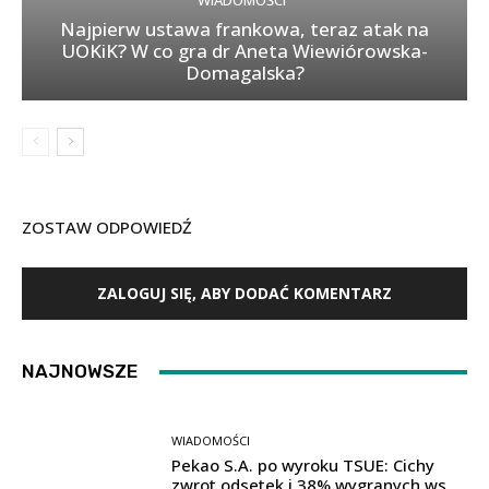
WIADOMOŚCI
Najpierw ustawa frankowa, teraz atak na
UOKiK? W co gra dr Aneta Wiewiórowska-
Domagalska?
ZOSTAW ODPOWIEDŹ
ZALOGUJ SIĘ, ABY DODAĆ KOMENTARZ
NAJNOWSZE
WIADOMOŚCI
Pekao S.A. po wyroku TSUE: Cichy
zwrot odsetek i 38% wygranych ws.