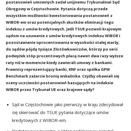
postanowień umownych zadał unijnemu Trybunałowi Sąd
Okręgowy w Częstochowie. Pytania dotyczą przede
wszystkim możliwości kwestionowania postanowień z
WIBOR-em oraz potencjalnych skutków eliminacji tego
indeksu z umów kredytowych. Jeśli TSUE pozwoli krajowym
sądom na usuwanie z umów kredytowych indeksu WIBOR i
pozostawianie oprocentowania w wysokości stałej marży,
do sądów pójdą tysiące Złotówkowiczów, którzy po serii
podwyżek stóp procentowych płacą nawet dwa razy wyższe
raty niż w momencie kiedy zawierali umowy z bankami.
Prawnicy reprezentujący banki, KNF oraz spółka GPW
Benchmark zażarcie bronią wskaźnika. Czyżby obawiali się
oceny uczciwości postanowień bazujących na indeksie
WIBOR przez Trybunał UE oraz krajowe sądy?
Sąd w Częstochowie jako pierwszy w kraju zdecydował
się skierować do TSUE pytania dotyczące umów
kredytowych z WIBOR-em.
Podstawową kwestią, o którą sąd krajowy zapytał