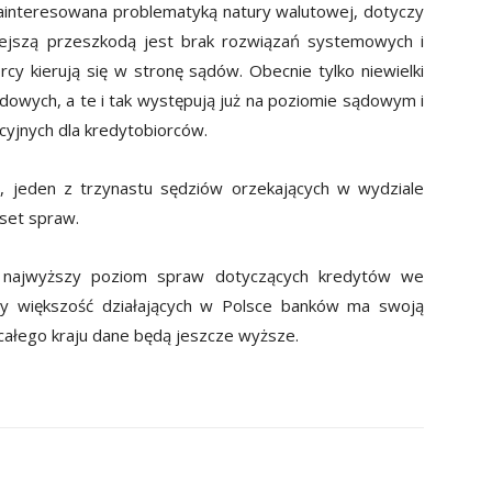
zainteresowana problematyką natury walutowej, dotyczy
iejszą przeszkodą jest brak rozwiązań systemowych i
cy kierują się w stronę sądów. Obecnie tylko niewielki
owych, a te i tak występują już na poziomie sądowym i
cyjnych dla kredytobiorców.
, jeden z trzynastu sędziów orzekających w wydziale
set spraw.
najwyższy poziom spraw dotyczących kredytów we
cy większość działających w Polsce banków ma swoją
 całego kraju dane będą jeszcze wyższe.
X
Pinterest
WhatsApp