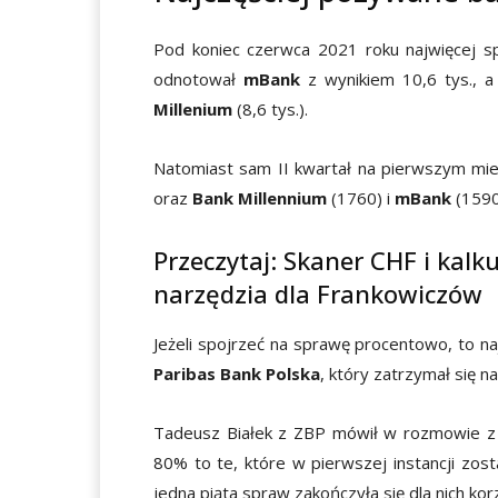
Pod koniec czerwca 2021 roku najwięcej s
odnotował
mBank
z wynikiem 10,6 tys., a
Millenium
(8,6 tys.).
Natomiast sam II kwartał na pierwszym mie
oraz
Bank Millennium
(1760) i
mBank
(1590
Przeczytaj:
Skaner CHF i kalk
narzędzia dla Frankowiczów
Jeżeli spojrzeć na sprawę procentowo, to 
Paribas Bank Polska
, który zatrzymał się 
Tadeusz Białek z ZBP mówił w rozmowie z P
80% to te, które w pierwszej instancji zost
jedna piąta spraw zakończyła się dla nich kor