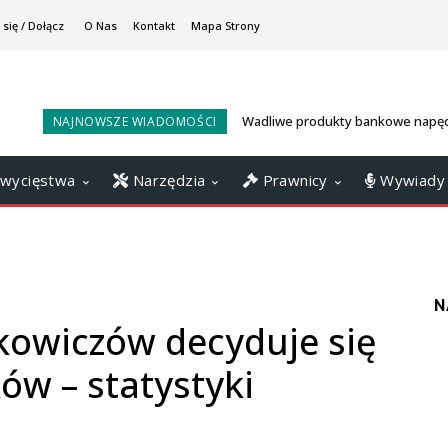
 się / Dołącz
O Nas
Kontakt
Mapa Strony
Wadliwe produkty bankowe napęd
NAJNOWSZE WIADOMOŚCI
konsumenckie? Sankcja Kredytu
ratunkiem
wycięstwa
Narzędzia
Prawnicy
Wywiady
N
kowiczów decyduje się
w – statystyki