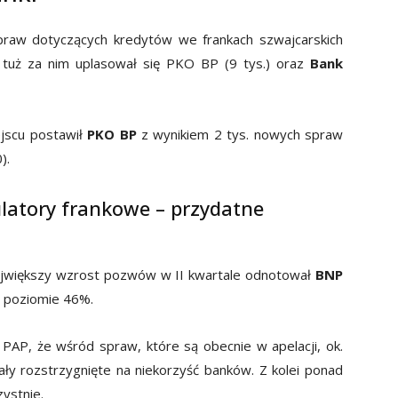
praw dotyczących kredytów we frankach szwajcarskich
 tuż za nim uplasował się PKO BP (9 tys.) oraz
Bank
jscu postawił
PKO BP
z wynikiem 2 tys. nowych spraw
).
ulatory frankowe – przydatne
największy wzrost pozwów w II kwartale odnotował
BNP
na poziomie 46%.
AP, że wśród spraw, które są obecnie w apelacji, ok.
ały rozstrzygnięte na niekorzyść banków. Z kolei ponad
zystnie.