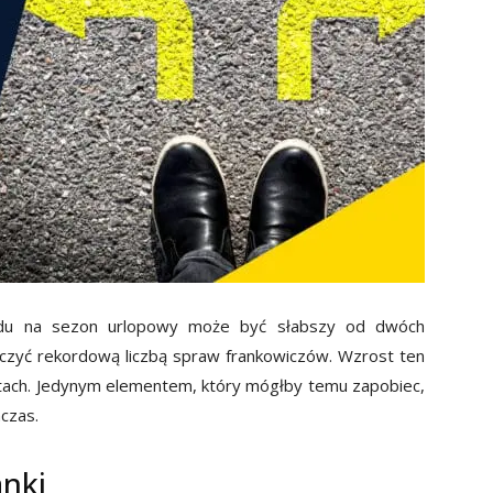
ględu na sezon urlopowy może być słabszy od dwóch
ńczyć rekordową liczbą spraw frankowiczów. Wzrost ten
tach. Jedynym elementem, który mógłby temu zapobiec,
hczas.
anki