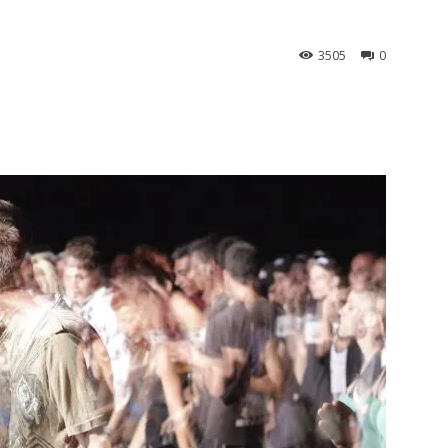
3505
0
st
WhatsApp