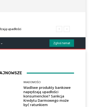
zają upadłości
 Darmowego może być
Zgłoś temat
AJNOWSZE
WIADOMOŚCI
Wadliwe produkty bankowe
napędzają upadłości
konsumenckie? Sankcja
Kredytu Darmowego może
być ratunkiem