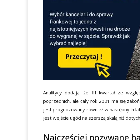
Analitycy dodają, że III kwartał ze wz
poprzednich, ale cały rok 2021 ma się zako
jest prognozowany również w następnych la
jest wejście ugód na szerszą skalą niż dotyc
Najczęściej pozywane b