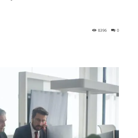
8396
0
st
WhatsApp