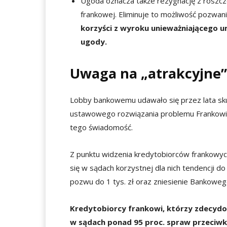
Ugoda oznacza także rezygnację z roszcz
frankowej. Eliminuje to możliwość pozwa
korzyści z wyroku unieważniającego u
ugody.
Uwaga na „atrakcyjne”
Lobby bankowemu udawało się przez lata sku
ustawowego rozwiązania problemu Frankowicz
tego świadomość.
Z punktu widzenia kredytobiorców frankowy
się w sądach korzystnej dla nich tendencji d
pozwu do 1 tys. zł oraz zniesienie Bankowe
Kredytobiorcy frankowi, którzy zdecydo
w sądach ponad 95 proc. spraw przeciwk