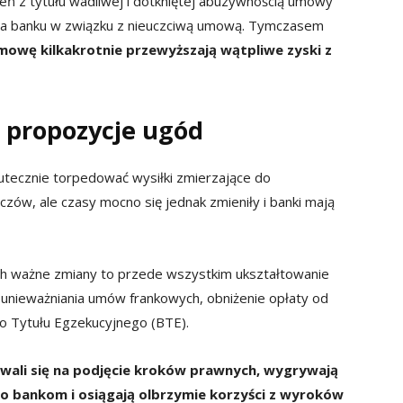
eń z tytułu wadliwej i dotkniętej abuzywnością umowy
nia banku w związku z nieuczciwą umową. Tymczasem
mowę kilkakrotnie przewyższają wątpliwe zyski z
 propozycje ugód
tecznie torpedować wysiłki zmierzające do
ów, ale czasy mocno się jednak zmieniły i banki mają
ch ważne zmiany to przede wszystkim ukształtowanie
o unieważniania umów frankowych, obniżenie opłaty od
go Tytułu Egzekucyjnego (BTE).
wali się na podjęcie kroków prawnych, wygrywają
o bankom i osiągają olbrzymie korzyści z wyroków