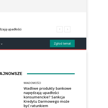
zają upadłości
 Darmowego może być
Zgłoś temat
AJNOWSZE
WIADOMOŚCI
Wadliwe produkty bankowe
napędzają upadłości
konsumenckie? Sankcja
Kredytu Darmowego może
być ratunkiem