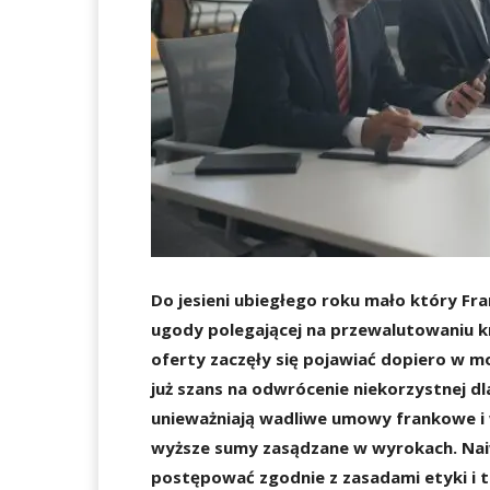
Do jesieni ubiegłego roku mało który Fra
ugody polegającej na przewalutowaniu k
oferty zaczęły się pojawiać dopiero w mo
już szans na odwrócenie niekorzystnej dla
unieważniają wadliwe umowy frankowe i 
wyższe sumy zasądzane w wyrokach. Naiwn
postępować zgodnie z zasadami etyki i te