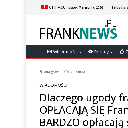
CHF
4,60
piątek, 7 sierpnia, 2026
Zaloguj się
Wiadomości
Porady
Z
Strona główna
Wiadomości
WIADOMOŚCI
Dlaczego ugody f
OPŁACAJĄ SIĘ Fra
BARDZO opłacają 