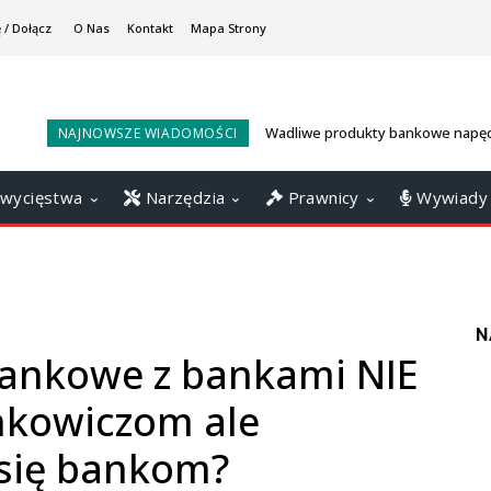
 / Dołącz
O Nas
Kontakt
Mapa Strony
Wadliwe produkty bankowe napęd
NAJNOWSZE WIADOMOŚCI
konsumenckie? Sankcja Kredytu
ratunkiem
wycięstwa
Narzędzia
Prawnicy
Wywiady
N
rankowe z bankami NIE
nkowiczom ale
się bankom?