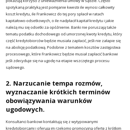
pokazują korzyści z unieważnienia umowy w sądzie. Często
spotykaną praktyką jest pomijanie kwestii ile wynosi całkowity
koszt kredytu, ile Frankowicz do tej pory spłacił w ratach
kapitałowo-odsetkowych, o ile nadpłacił kapitał kredytu i jakie
należą mu się odsetki za opóźnienie. Banki nie poruszają także
tematu podatku dochodowego od umorzonej kwoty kredytu, który
część kredytobiorców będzie musiała zapłacić, jeśli nie załapie się
na abolicję podatkową. Podobnie z tematem kosztów zastępstwa
procesowego, które Frankowicz będzie musiał zapłacić bankowi
jeśli zdecyduje się na ugodę na etapie wszczętego procesu
sądowego.
2. Narzucanie tempa rozmów,
wyznaczanie krótkich terminów
obowiązywania warunków
ugodowych.
Konsultanci bankowi kontaktują się z wytypowanymi
kredytobiorcami i oferują im rzekomo promocyjną ofertę z krótkim