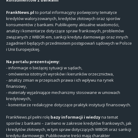
FrankNews.pl
to portal informacyjny poświęcony tematyce
kredytów waloryzowanych, kredytów złotowych oraz sporów
konsumentów z bankami. Publikujemy aktualne wiadomości,
analizy i komentarze dotyczące spraw frankowych, problemów
związanych z WIBOR-em, sankcji kredytu darmowego oraz innych
zagadnień będących przedmiotem postępowań sądowych w Polsce
i Unii Europejskiej.
Na portalu prezentujemy:
- informacje o bieżącej sytuacji w sądach,
- omówienia istotnych wyroków i kierunków orzecznictwa,
- analizy zmian w przepisach prawa i ich wpływu na rynek
finansowy,
- materiały wyjaśniające mechanizmy stosowane w umowach
kredytowych,
- komentarze redakcyjne dotyczące praktyk instytucji finansowych.
FrankNews.pl pełni rolę
bazy informacji i wiedzy
na temat
sporów z bankami – zarówno w zakresie kredytów frankowych, jak
i kredytów złotowych, w tym spraw dotyczących WIBOR oraz sankcji
kredytu darmowego. Publikowane treści mają charakter