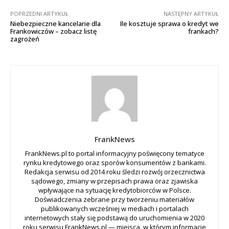
POPRZEDNI ARTYKUŁ
NASTĘPNY ARTYKUŁ
Niebezpieczne kancelarie dla
Ile kosztuje sprawa o kredyt we
Frankowiczów – zobacz listę
frankach?
zagrożeń
FrankNews
FrankNews.pl to portal informacyjny poświęcony tematyce
rynku kredytowego oraz sporów konsumentów z bankami.
Redakcja serwisu od 2014 roku śledzi rozwój orzecznictwa
sądowego, zmiany w przepisach prawa oraz zjawiska
wpływające na sytuację kredytobiorców w Polsce.
Doświadczenia zebrane przy tworzeniu materiałów
publikowanych wcześniej w mediach i portalach
internetowych stały się podstawą do uruchomienia w 2020
roku serwisu FrankNews.pl — miejsca, w którym informacje