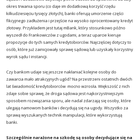
okres trwania sporu (co daje im dodatkową korzyść rzędu
kilkudziesięciu tysięcy złotych), banki oferują umorzenie części
fikcyjnego zadłużenia i przejście na wysoko oprocentowany kredyt
złotowy. Przykładem jest tutaj mBank, który stosunkowo późno
wyszedł do Frankowiczów z ugodami, a teraz uparcie kieruje
propozycje do tych samych kredytobiorców. Najczęściej dotyczy to
osób, które już zainicjowały sprawę sądową lub uzyskały korzystny
wyrok sądu I instancji.
Czy bankom udaje się jeszcze nakłaniać kolejne osoby do
zawarcia mało atrakcyjnych ugód? Na przestrzeni ostatnich dwóch
lat świadomość kredytobiorców mocno wzrosła. Większość z nich
zdaje sobie sprawę, że droga sądowa jest najkorzystniejszym
sposobem rozwiązania sporu, ale nadal zdarzają się osoby, które
ulegają namowom banków i decydują się na ugody. Wszystko za
sprawą wyszukanych technik manipulacji, które wykorzystują
banki.
Szczególnie narażone na szkodę są osoby decydujące się na