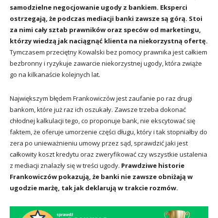
samodzielne negocjowanie ugody z bankiem. Eksperci
ostrzegają, że podczas mediacji banki zawsze są górą. Stoi
za nimi cały sztab prawników oraz speców od marketingu,
którzy wiedzą jak naciągnąć klienta na niekorzystną ofertę.
Tymczasem przeciętny Kowalski bez pomocy prawnika jest całkiem
bezbronny i ryzykuje zawarcie niekorzystnej ugody, która zwiąże
go na kilkanaście kolejnych lat.
Największym błędem Frankowiczów jest zaufanie po raz drugi
bankom, które już raz ich oszukały. Zawsze trzeba dokonać
chłodnej kalkulacji tego, co proponuje bank, nie ekscytować się
faktem, że oferuje umorzenie części długu, który i tak stopniałby do
zera po unieważnieniu umowy przez sąd, sprawdzić jaki jest
całkowity koszt kredytu oraz zweryfikować czy wszystkie ustalenia
z mediacji znalazły się w treści ugody.
Prawdziwe historie
Frankowiczów pokazują, że banki nie zawsze obniżają w
ugodzie marżę, tak jak deklarują w trakcie rozmów.