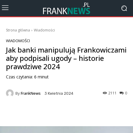
Strona główna
Wiadomości
WIADOMOŚCI
Jak banki manipulują Frankowiczami
aby podpisali ugody – historie
prawdziwe 2024
Czas czytania:
6
minut
By
FrankNews
2111
0
3 Kwietnia 2024
Facebook
X
Pinterest
Wha