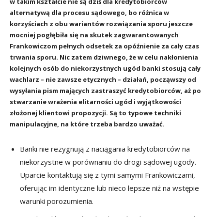
w takim kształcie nie są dziś dla kredytobiorców
alternatywą dla procesu sądowego, bo różnica w
korzyściach z obu wariantów rozwiązania sporu jeszcze
mocniej pogłębiła się na skutek zagwarantowanych
Frankowiczom pełnych odsetek za opóźnienie za cały czas
trwania sporu. Nic zatem dziwnego, że w celu nakłonienia
kolejnych osób do niekorzystnych ugód banki stosują cały
wachlarz – nie zawsze etycznych – działań, począwszy od
wysyłania pism mających zastraszyć kredytobiorców, aż po
stwarzanie wrażenia elitarności ugód i wyjątkowości
złożonej klientowi propozycji. Są to typowe techniki
manipulacyjne, na które trzeba bardzo uważać.
Banki nie rezygnują z naciągania kredytobiorców na
niekorzystne w porównaniu do drogi sądowej ugody.
Uparcie kontaktują się z tymi samymi Frankowiczami,
oferując im identyczne lub nieco lepsze niż na wstępie
warunki porozumienia.