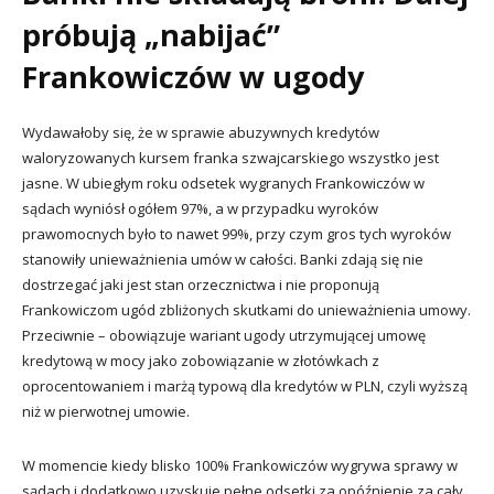
próbują „nabijać”
Frankowiczów w ugody
Wydawałoby się, że w sprawie abuzywnych kredytów
waloryzowanych kursem franka szwajcarskiego wszystko jest
jasne. W ubiegłym roku odsetek wygranych Frankowiczów w
sądach wyniósł ogółem 97%, a w przypadku wyroków
prawomocnych było to nawet 99%, przy czym gros tych wyroków
stanowiły unieważnienia umów w całości. Banki zdają się nie
dostrzegać jaki jest stan orzecznictwa i nie proponują
Frankowiczom ugód zbliżonych skutkami do unieważnienia umowy.
Przeciwnie – obowiązuje wariant ugody utrzymującej umowę
kredytową w mocy jako zobowiązanie w złotówkach z
oprocentowaniem i marżą typową dla kredytów w PLN, czyli wyższą
niż w pierwotnej umowie.
W momencie kiedy blisko 100% Frankowiczów wygrywa sprawy w
sądach i dodatkowo uzyskuje pełne odsetki za opóźnienie za cały