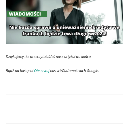
Dziękujemy, że przeczytałaś/eś nasz artykuł do końca.
Bądź na bieżąco!
Obserwuj
nas w Wiadomościach Google.
Facebook
X
Pinterest
Wha