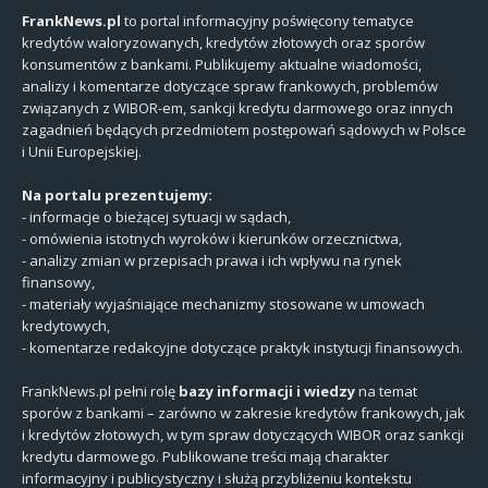
FrankNews.pl
to portal informacyjny poświęcony tematyce
kredytów waloryzowanych, kredytów złotowych oraz sporów
konsumentów z bankami. Publikujemy aktualne wiadomości,
analizy i komentarze dotyczące spraw frankowych, problemów
związanych z WIBOR-em, sankcji kredytu darmowego oraz innych
zagadnień będących przedmiotem postępowań sądowych w Polsce
i Unii Europejskiej.
Na portalu prezentujemy:
- informacje o bieżącej sytuacji w sądach,
- omówienia istotnych wyroków i kierunków orzecznictwa,
- analizy zmian w przepisach prawa i ich wpływu na rynek
finansowy,
- materiały wyjaśniające mechanizmy stosowane w umowach
kredytowych,
- komentarze redakcyjne dotyczące praktyk instytucji finansowych.
FrankNews.pl pełni rolę
bazy informacji i wiedzy
na temat
sporów z bankami – zarówno w zakresie kredytów frankowych, jak
i kredytów złotowych, w tym spraw dotyczących WIBOR oraz sankcji
kredytu darmowego. Publikowane treści mają charakter
informacyjny i publicystyczny i służą przybliżeniu kontekstu