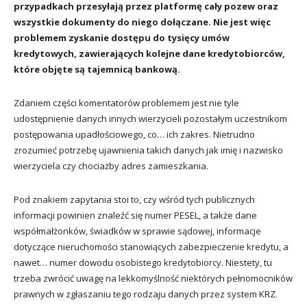
przypadkach przesyłają przez platformę cały pozew oraz
wszystkie dokumenty do niego dołączane. Nie jest więc
problemem zyskanie dostępu do tysięcy umów
kredytowych, zawierających kolejne dane kredytobiorców,
które objęte są tajemnicą bankową.
Zdaniem części komentatorów problemem jest nie tyle
udostępnienie danych innych wierzycieli pozostałym uczestnikom
postępowania upadłościowego, co… ich zakres. Nietrudno
zrozumieć potrzebę ujawnienia takich danych jak imię i nazwisko
wierzyciela czy chociażby adres zamieszkania.
Pod znakiem zapytania stoi to, czy wśród tych publicznych
informacji powinien znaleźć się numer PESEL, a także dane
współmałżonków, świadków w sprawie sądowej, informacje
dotyczące nieruchomości stanowiących zabezpieczenie kredytu, a
nawet… numer dowodu osobistego kredytobiorcy. Niestety, tu
trzeba zwrócić uwagę na lekkomyślność niektórych pełnomocników
prawnych w zgłaszaniu tego rodzaju danych przez system KRZ.