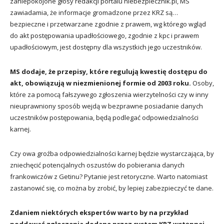
zaniepokojone głosy redakcji portalu niebezpiecznik.pl, MS
zawiadamia, że informacje gromadzone przez KRZ są…
bezpieczne i przetwarzane zgodnie z prawem, wg którego wgląd
do akt postępowania upadłościowego, zgodnie z kpc i prawem
upadłościowym, jest dostępny dla wszystkich jego uczestników.
MS dodaje, że przepisy, które regulują kwestię dostępu do
akt, obowiązują w niezmienionej formie od 2003 roku.
Osoby,
które za pomocą fałszywego zgłoszenia wierzytelności czy w inny
nieuprawniony sposób wejdą w bezprawne posiadanie danych
uczestników postępowania, będą podlegać odpowiedzialności
karnej.
Czy owa groźba odpowiedzialności karnej będzie wystarczająca, by
zniechęcić potencjalnych oszustów do pobierania danych
frankowiczów z Getinu? Pytanie jest retoryczne. Warto natomiast
zastanowić się, co można by zrobić, by lepiej zabezpieczyć te dane.
Zdaniem niektórych ekspertów warto by na przykład
poddawać zgłoszenia dodane przez system KRZ wstępnej