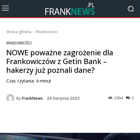
Strona główna
Wiadomości
WIADOMOŚCI
NOWE poważne zagrożenie dla
Frankowiczów z Getin Bank –
hakerzy już poznali dane?
Czas czytania:
4
minut
By
FrankNews
2994
0
24 Sierpnia 2023
Facebook
X
Pinterest
Wha