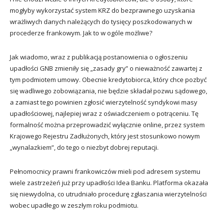
mogłyby wykorzystać system KRZ do bezprawnego uzyskania
wrażliwych danych należących do tysięcy poszkodowanych w
procederze frankowym. Jak to w ogóle możliwe?
Jak wiadomo, wraz z publikacją postanowienia o ogłoszeniu
upadłości GNB zmieniły się „zasady gry” o nieważność zawartej z
tym podmiotem umowy. Obecnie kredytobiorca, który chce pozbyć
się wadliwego zobowiązania, nie będzie składał pozwu sądowego,
a zamiast tego powinien zgłosić wierzytelność syndykowi masy
upadłościowej, najlepiej wraz z oświadczeniem o potrąceniu. Tę
formalność można przeprowadzić wyłącznie online, przez system
Krajowego Rejestru Zadłużonych, który jest stosunkowo nowym
„wynalazkiem”, do tego o niezbyt dobrej reputacji.
Pełnomocnicy prawni frankowiczów mieli pod adresem systemu
wiele zastrzeżeń już przy upadłości Idea Banku. Platforma okazała
się niewydolna, co utrudniało procedurę zgłaszania wierzytelności
wobec upadłego w zeszłym roku podmiotu.