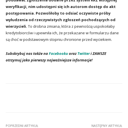
weryfikacji, nim udostępni się ich autorom dostęp do akt
postępowania. Pozwoliłoby to odsiać oczywiste próby
wyłudzenia od rzeczywistych zgłoszeń pochodzących od
wierzycieli.
To drobna zmiana, która z pewnością uspokoiłaby
kredytobiorców i upewniła ich, że przekazane w formularzu dane
są choć w podstawowym stopniu chronione przed wyciekiem.
Subskrybuj nas także na
Facebooku
oraz
Twitter
i ZAWSZE
otrzymuj jako pierwszy najważniejsze informacje!
Facebook
X
Pinterest
Wha
POPRZEDNI ARTYKUŁ
NASTĘPNY ARTYKUŁ