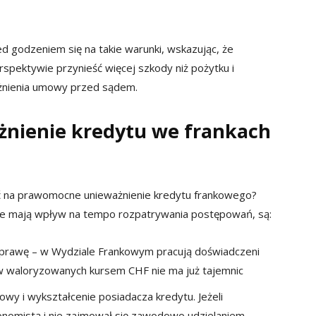
d godzeniem się na takie warunki, wskazując, że
spektywie przynieść więcej szkody niż pożytku i
żnienia umowy przed sądem.
ażnienie kredytu we frankach
kać na prawomocne unieważnienie kredytu frankowego?
óre mają wpływ na tempo rozpatrywania postępowań, są:
prawę – w Wydziale Frankowym pracują doświadczeni
w waloryzowanych kursem CHF nie ma już tajemnic
owy i wykształcenie posiadacza kredytu. Jeżeli
konomistą i nie zajmował się zawodowo udzielaniem