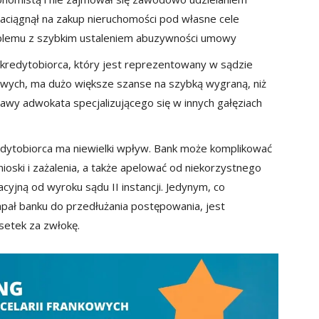
aciągnął na zakup nieruchomości pod własne cele
oblemu z szybkim ustaleniem abuzywności umowy
redytobiorca, który jest reprezentowany w sądzie
owych, ma dużo większe szanse na szybką wygraną, niż
awy adwokata specjalizującego się w innych gałęziach
redytobiorca ma niewielki wpływ. Bank może komplikować
ski i zażalenia, a także apelować od niekorzystnego
sacyjną od wyroku sądu II instancji. Jedynym, co
apał banku do przedłużania postępowania, jest
setek za zwłokę.