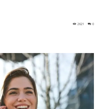
2621
0
st
WhatsApp