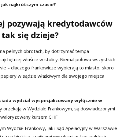
 jak najkrótszym czasie?
ej pozywają kredytodawców
tak się dzieje?
 na pełnych obrotach, by dotrzymać tempa
ajchętniej właśnie w stolicy. Niemal połowa wszystkich
e – dlaczego frankowicze wybierają to miasto, skoro
 papiery w sądzie właściwym dla swojego miejsca
siada wydział wyspecjalizowany wyłącznie w
zy orzekają w Wydziale Frankowym, są doświadczonymi
yt waloryzowany kursem CHF
m Wydział Frankowy, jak i Sąd Apelacyjny w Warszawie
 są na bieżąco z unijnymi wyrokami w tzw. polskich