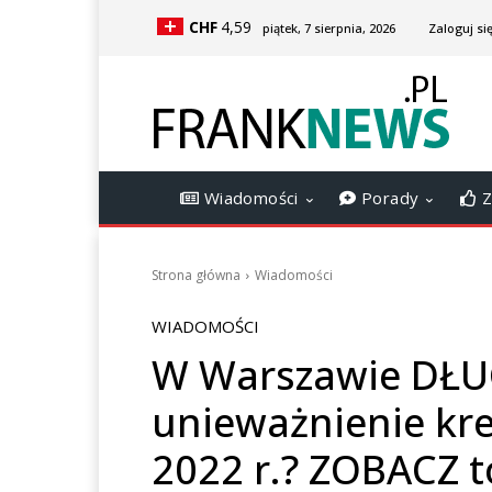
CHF
4,59
piątek, 7 sierpnia, 2026
Zaloguj się
Wiadomości
Porady
Z
Strona główna
Wiadomości
WIADOMOŚCI
W Warszawie DŁU
unieważnienie kr
2022 r.? ZOBACZ t