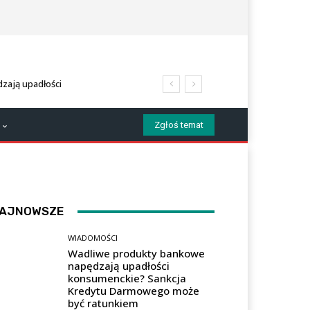
zają upadłości
 Darmowego może być
Zgłoś temat
AJNOWSZE
WIADOMOŚCI
Wadliwe produkty bankowe
napędzają upadłości
konsumenckie? Sankcja
Kredytu Darmowego może
być ratunkiem