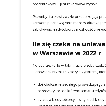
procentowymi – jest rekordowo wysoki.
Prawnicy frankowi zwykle przestrzegają prze
konwersja zobowiązania może w dłuższej per
zablokować kredytobiorcy możliwość uniewa
Ile się czeka na uniew
w Warszawie w 2022 r.
No dobrze, to ile w takim razie trzeba cze
Odpowiedź brzmi: to zależy. Czynnikami, kt
doświadczenie sędziego prowadzącego s
orzecznicy, przed którymi temat kredytó
sytuacja kredytobiorcy – w tym cel kredyt
kredytobiorca nie jest z wykształcenia e