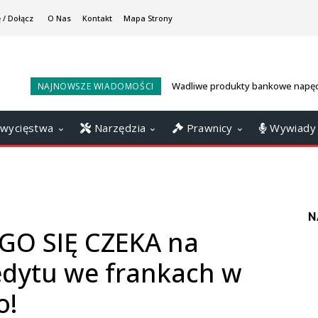
 / Dołącz
O Nas
Kontakt
Mapa Strony
Wadliwe produkty bankowe napęd
NAJNOWSZE WIADOMOŚCI
konsumenckie? Sankcja Kredytu
ratunkiem
wycięstwa
Narzędzia
Prawnicy
Wywiady
N
GO SIĘ CZEKA na
edytu we frankach w
o!