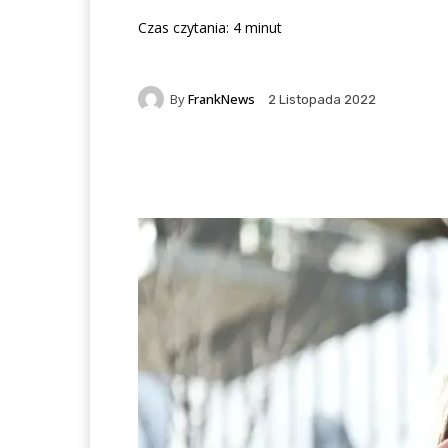
Czas czytania:
4
minut
By
FrankNews
2 Listopada 2022
Facebook
X
Pintere