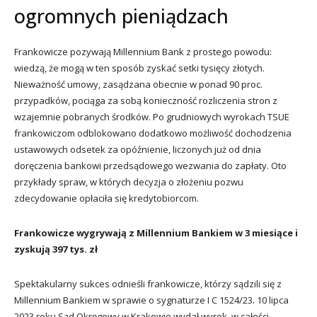
ogromnych pieniądzach
Frankowicze pozywają Millennium Bank z prostego powodu:
wiedzą, że mogą w ten sposób zyskać setki tysięcy złotych.
Nieważność umowy, zasądzana obecnie w ponad 90 proc.
przypadków, pociąga za sobą konieczność rozliczenia stron z
wzajemnie pobranych środków. Po grudniowych wyrokach TSUE
frankowiczom odblokowano dodatkowo możliwość dochodzenia
ustawowych odsetek za opóźnienie, liczonych już od dnia
doręczenia bankowi przedsądowego wezwania do zapłaty. Oto
przykłady spraw, w których decyzja o złożeniu pozwu
zdecydowanie opłaciła się kredytobiorcom.
Frankowicze wygrywają z Millennium Bankiem w 3 miesiące i
zyskują 397 tys. zł
Spektakularny sukces odnieśli frankowicze, którzy sądzili się z
Millennium Bankiem w sprawie o sygnaturze I C 1524/23. 10 lipca
2023 roku Sąd Okręgowy w Krakowie wydał wyrok, w całości