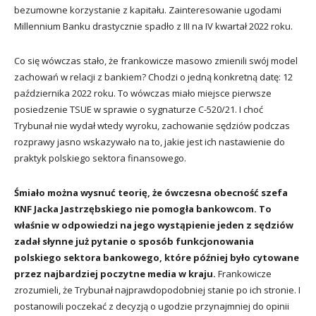
bezumowne korzystanie z kapitału. Zainteresowanie ugodami
Millennium Banku drastycznie spadło z III na IV kwartał 2022 roku.
Co się wówczas stało, że frankowicze masowo zmienili swój model
zachowań w relacji z bankiem? Chodzi o jedną konkretną datę: 12
października 2022 roku. To wówczas miało miejsce pierwsze
posiedzenie TSUE w sprawie o sygnaturze C-520/21. I choć
Trybunał nie wydał wtedy wyroku, zachowanie sędziów podczas
rozprawy jasno wskazywało na to, jakie jest ich nastawienie do
praktyk polskiego sektora finansowego.
Śmiało można wysnuć teorię, że ówczesna obecność szefa
KNF Jacka Jastrzębskiego nie pomogła bankowcom. To
właśnie w odpowiedzi na jego wystąpienie jeden z sędziów
zadał słynne już pytanie o sposób funkcjonowania
polskiego sektora bankowego, które później było cytowane
przez najbardziej poczytne media w kraju.
Frankowicze
zrozumieli, że Trybunał najprawdopodobniej stanie po ich stronie. I
postanowili poczekać z decyzją o ugodzie przynajmniej do opinii