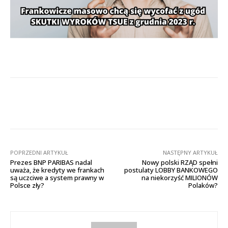
Facebook
X
Pinterest
Wha
POPRZEDNI ARTYKUŁ
NASTĘPNY ARTYKUŁ
Prezes BNP PARIBAS nadal
Nowy polski RZĄD spełni
uważa, że kredyty we frankach
postulaty LOBBY BANKOWEGO
są uczciwe a system prawny w
na niekorzyść MILIONÓW
Polsce zły?
Polaków?