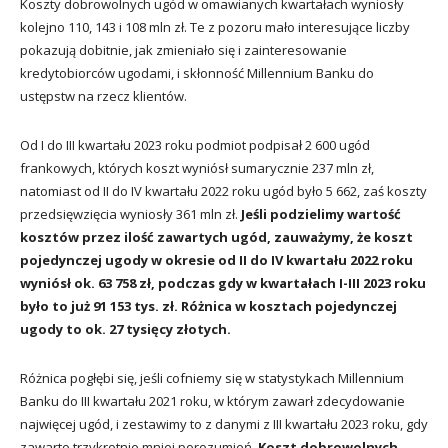
Koszty dobrowolnych ugód w omawianych kwartałach wyniosły
kolejno 110, 143 i 108 mln zł. Te z pozoru mało interesujące liczby
pokazują dobitnie, jak zmieniało się i zainteresowanie
kredytobiorców ugodami, i skłonność Millennium Banku do
ustępstw na rzecz klientów.
Od I do III kwartału 2023 roku podmiot podpisał 2 600 ugód
frankowych, których koszt wyniósł sumarycznie 237 mln zł,
natomiast od II do IV kwartału 2022 roku ugód było 5 662, zaś koszty
przedsięwzięcia wyniosły 361 mln zł.
Jeśli podzielimy wartość
kosztów przez ilość zawartych ugód, zauważymy, że koszt
pojedynczej ugody w okresie od II do IV kwartału 2022 roku
wyniósł ok. 63 758 zł, podczas gdy w kwartałach I-III 2023 roku
było to już 91 153 tys. zł. Różnica w kosztach pojedynczej
ugody to ok. 27 tysięcy złotych.
Różnica pogłębi się, jeśli cofniemy się w statystykach Millennium
Banku do III kwartału 2021 roku, w którym zawarł zdecydowanie
najwięcej ugód, i zestawimy to z danymi z III kwartału 2023 roku, gdy
zawarto trzykrotnie mniej porozumień.
Koszt dobrowolnych