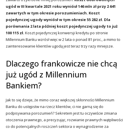
ugód w III kwartale 2021 roku wyniósł 146 mln zł przy 2 641
zawartych w tym okresie porozumieniach. Koszt
pojedynczej ugody wyniósł w tym okresie 55 282 zł. Dla
porównania 2 lata później koszt pojedynczej ugody to już
100 115 zł.
Koszt pojedynczej konwersji kredytu po stronie
Millennium Banku wzrósł więc w 2 lata o ponad 81 proc., a mimo to
zainteresowanie klientów ugodą jest teraz trzy razy mniejsze.
Dlaczego frankowicze nie chcą
już ugód z Millennium
Bankiem?
Jak to się dzieje, że mimo coraz większej skłonności Millennium
Banku do ustępstw na rzecz klientów, ci nie garną się do
podpisywania porozumień? Sekretem jest tu oczywiście zmiana
otoczenia prawnego, a precyzując, rozwianie prawnych wątpliwości
co do potencjalnych roszczeń sektora o wynagrodzenie za