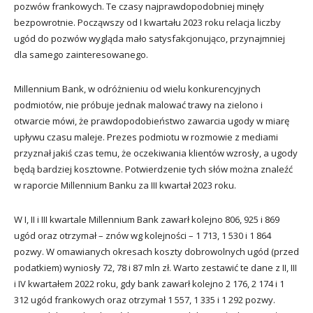
pozwów frankowych. Te czasy najprawdopodobniej minęły
bezpowrotnie. Począwszy od I kwartału 2023 roku relacja liczby
ugód do pozwów wygląda mało satysfakcjonująco, przynajmniej
dla samego zainteresowanego.
Millennium Bank, w odróżnieniu od wielu konkurencyjnych
podmiotów, nie próbuje jednak malować trawy na zielono i
otwarcie mówi, że prawdopodobieństwo zawarcia ugody w miarę
upływu czasu maleje. Prezes podmiotu w rozmowie z mediami
przyznał jakiś czas temu, że oczekiwania klientów wzrosły, a ugody
będą bardziej kosztowne. Potwierdzenie tych słów można znaleźć
w raporcie Millennium Banku za III kwartał 2023 roku.
W I, II i III kwartale Millennium Bank zawarł kolejno 806, 925 i 869
ugód oraz otrzymał – znów wg kolejności – 1 713, 1 530 i 1 864
pozwy. W omawianych okresach koszty dobrowolnych ugód (przed
podatkiem) wyniosły 72, 78 i 87 mln zł. Warto zestawić te dane z II, III
i IV kwartałem 2022 roku, gdy bank zawarł kolejno 2 176, 2 174 i 1
312 ugód frankowych oraz otrzymał 1 557, 1 335 i 1 292 pozwy.