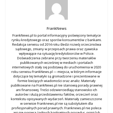
FrankNews
FrankNews.pl to portal informacyjny poświęcony tematyce
rynku kredytowego oraz sporów konsumentów z bankami.
Redakcja serwisu od 2014 roku śledzi rozwój orzecznictwa
sądowego, zmiany w przepisach prawa oraz zjawiska
wpływające na sytuację kredytobiorców w Polsce.
Doświadczenia zebrane przy tworzeniu materiałów
publikowanych wcześniej w mediach i portalach
internetowych stały się podstawą do uruchomienia w 2020
roku serwisu FrankNews.pl — miejsca, w którym informacje
dotyczące tej tematyki są gromadzone i prezentowane w
formie bieżących wiadomości oraz analiz. Materiały
publikowane na FrankNews.pl nie stanowią porady prawnej
ani finansowej. Treści odzwierciedlają stanowisko ich
autorów i służą przedstawieniu faktów, orzeczeń oraz
kontekstu opisywanych wydarzeń. Materiały zamieszczone
w serwisie Franknews.pl nie są substytutem dla
profesjonalnych porad prawnych. Franknews.pl nie poleca
ani nie popiera żadnych konkretnych procedur, opinii lub