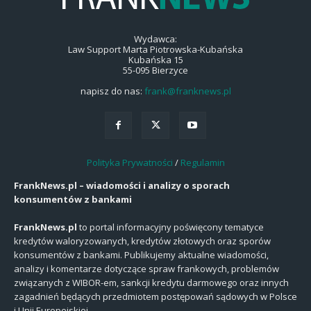
Wydawca:
Law Support Marta Piotrowska-Kubańska
Kubańska 15
55-095 Bierzyce
napisz do nas:
frank@franknews.pl
Polityka Prywatności
/
Regulamin
FrankNews.pl – wiadomości i analizy o sporach
konsumentów z bankami
FrankNews.pl
to portal informacyjny poświęcony tematyce
kredytów waloryzowanych, kredytów złotowych oraz sporów
konsumentów z bankami. Publikujemy aktualne wiadomości,
analizy i komentarze dotyczące spraw frankowych, problemów
związanych z WIBOR-em, sankcji kredytu darmowego oraz innych
zagadnień będących przedmiotem postępowań sądowych w Polsce
i Unii Europejskiej.