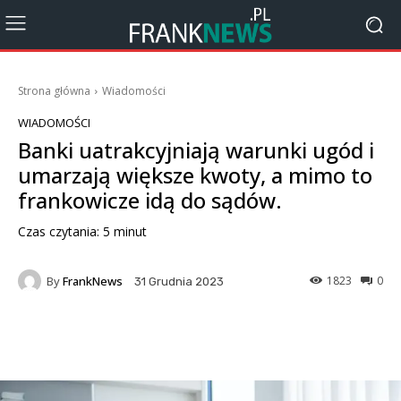
Strona główna
Wiadomości
WIADOMOŚCI
Banki uatrakcyjniają warunki ugód i
umarzają większe kwoty, a mimo to
frankowicze idą do sądów.
Czas czytania:
5
minut
By
FrankNews
1823
0
31 Grudnia 2023
Facebook
X
Pinterest
Wha