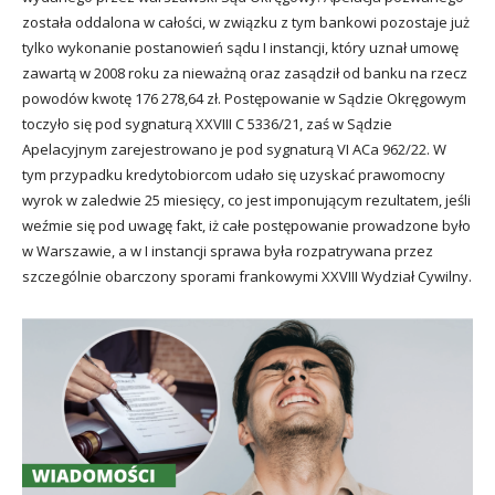
została oddalona w całości, w związku z tym bankowi pozostaje już
tylko wykonanie postanowień sądu I instancji, który uznał umowę
zawartą w 2008 roku za nieważną oraz zasądził od banku na rzecz
powodów kwotę 176 278,64 zł. Postępowanie w Sądzie Okręgowym
toczyło się pod sygnaturą XXVIII C 5336/21, zaś w Sądzie
Apelacyjnym zarejestrowano je pod sygnaturą VI ACa 962/22. W
tym przypadku kredytobiorcom udało się uzyskać prawomocny
wyrok w zaledwie 25 miesięcy, co jest imponującym rezultatem, jeśli
weźmie się pod uwagę fakt, iż całe postępowanie prowadzone było
w Warszawie, a w I instancji sprawa była rozpatrywana przez
szczególnie obarczony sporami frankowymi XXVIII Wydział Cywilny.