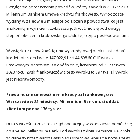
uwzględniając roszczenia powodów, którzy zawarli w 2006 roku z
Millennium Bankiem umowę kredytu frankowego. Wyrok został
wydany w zaledwie 3 miesiące od złożenia powództwa, co jest
znakomitym wynikiem, zwłaszcza jeśli weźmie się pod uwagę
stopień obłożenia krakowskiego sądu tego typu postępowaniami.
W związku z nieważnością umowy kredytowej bank musi oddać
kredytobiorcom kwoty 147.022,91 zł i 44.698,60 CHF wraz z
ustawowymi odsetkami za opóźnienie, liczonymi od 23 czerwca
2023 roku. Zysk frankowiczów z tego wyroku to 397 tys. zł. Wyrok
jest nieprawomocny.
Prawomocne unieważnienie kredytu frankowego w
Warszawie w 25 miesięcy. Millennium Bank musi oddać
klientom ponad 176 tys. zł
Dnia 5 września 2023 roku Sąd Apelacyjny w Warszawie odniósł się
do apelacji Millennium Banku od wyroku z dnia 29 marca 2022 roku,
wydanego przez warszawski Sąd Okręgowy. Apelacja pozwanego