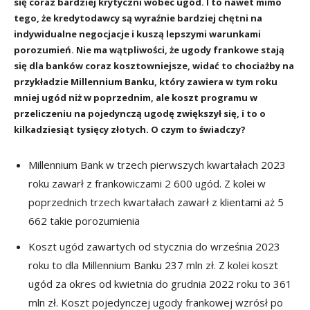
się coraz bardziej krytyczni wobec ugód. I to nawet mimo
tego, że kredytodawcy są wyraźnie bardziej chętni na
indywidualne negocjacje i kuszą lepszymi warunkami
porozumień. Nie ma wątpliwości, że ugody frankowe stają
się dla banków coraz kosztowniejsze, widać to chociażby na
przykładzie Millennium Banku, który zawiera w tym roku
mniej ugód niż w poprzednim, ale koszt programu w
przeliczeniu na pojedynczą ugodę zwiększył się, i to o
kilkadziesiąt tysięcy złotych. O czym to świadczy?
Millennium Bank w trzech pierwszych kwartałach 2023
roku zawarł z frankowiczami 2 600 ugód. Z kolei w
poprzednich trzech kwartałach zawarł z klientami aż 5
662 takie porozumienia
Koszt ugód zawartych od stycznia do września 2023
roku to dla Millennium Banku 237 mln zł. Z kolei koszt
ugód za okres od kwietnia do grudnia 2022 roku to 361
mln zł. Koszt pojedynczej ugody frankowej wzrósł po