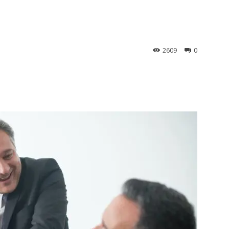
2609
0
st
WhatsApp