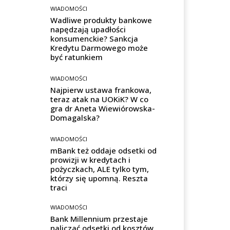
WIADOMOŚCI
Wadliwe produkty bankowe
napędzają upadłości
konsumenckie? Sankcja
Kredytu Darmowego może
być ratunkiem
WIADOMOŚCI
Najpierw ustawa frankowa,
teraz atak na UOKiK? W co
gra dr Aneta Wiewiórowska-
Domagalska?
WIADOMOŚCI
mBank też oddaje odsetki od
prowizji w kredytach i
pożyczkach, ALE tylko tym,
którzy się upomną. Reszta
traci
WIADOMOŚCI
Bank Millennium przestaje
naliczać odsetki od kosztów