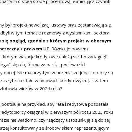
opartych o stałą stopę procentową, eliminującą czynnik
.
y był projekt nowelizacji ustawy oraz zastanawiają się,
odbyli w tym temacie rozmowy z wysłannikami sektora
e się pogląd, zgodnie z którym projekt w obecnym
i sprzeczny z prawem UE.
Różnicuje bowiem
, którym wakacje kredytowe należą się, bo zaciągnęli
iegać się o tę formę wsparcia, ponieważ ich
 obcej. Nie ma przy tym znaczenia, że jedni i drudzy są
 zaszyte na stałe w umowach kredytowych. Jak zatem
 złotówkowiczów w 2024 roku?
ostuluje na przykład, aby rata kredytowa pozostała
k kredytobiorcy osiągnął w pierwszym półroczu 2023 roku
 razie nie wiadomo, czy rządzący ustosunkują się do tej
szerzej konsultowany ze środowiskiem reprezentującym