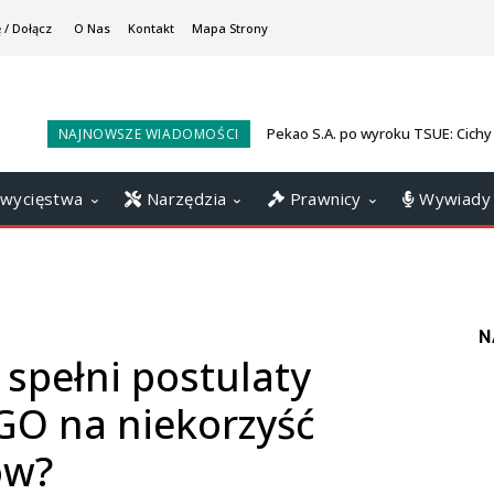
 / Dołącz
O Nas
Kontakt
Mapa Strony
Pekao S.A. po wyroku TSUE: Cichy
NAJNOWSZE WIADOMOŚCI
wygranych ws. darmowego kredy
wycięstwa
Narzędzia
Prawnicy
Wywiady
N
spełni postulaty
 na niekorzyść
ów?