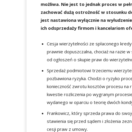
możliwa. Nie jest to jednak proces w peł
zachować dużą ostrożność w stosunku do
jest nastawiona wyłącznie na wyłudzen
ich odsprzedaży firmom i kancelariom o
Cesja wierzytelności ze spłaconego kredy
prawnie dopuszczalna, chociaż na razie w s
od ogłoszeń o skupie praw do wierzyteln
Sprzedaż podmiotowi trzeciemu wierzyteln
pozbawiona ryzyka. Chodzi o ryzyko proc
konieczność zwrotu kosztów procesu na rz
kwestie rozliczenia po wygranym procesi
wydanego w oparciu o teorię dwóch kondyk
Frankowicz, który sprzeda prawa do swoj
stawienia się przed sądem i złożenia zezna
cesji praw z umowy.