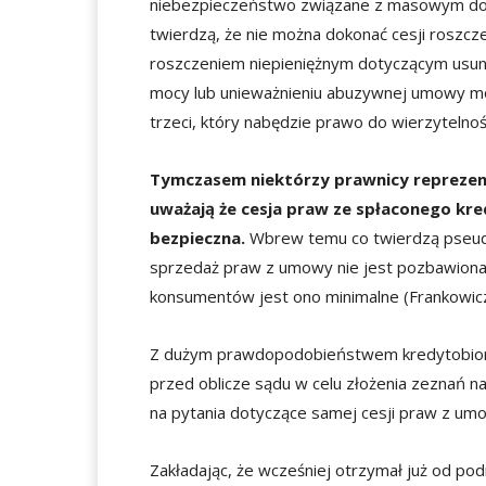
niebezpieczeństwo związane z masowym doch
twierdzą, że nie można dokonać cesji roszcze
roszczeniem niepieniężnym dotyczącym usuni
mocy lub unieważnieniu abuzywnej umowy m
trzeci, który nabędzie prawo do wierzytelnośc
Tymczasem niektórzy prawnicy reprezent
uważają że cesja praw ze spłaconego kred
bezpieczna.
Wbrew temu co twierdzą pseudo
sprzedaż praw z umowy nie jest pozbawion
konsumentów jest ono minimalne (Frankowic
Z dużym prawdopodobieństwem kredytobiorca 
przed oblicze sądu w celu złożenia zeznań na
na pytania dotyczące samej cesji praw z umow
Zakładając, że wcześniej otrzymał już od pod