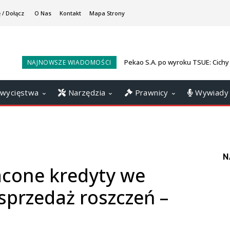
 / Dołącz
O Nas
Kontakt
Mapa Strony
Pekao S.A. po wyroku TSUE: Cichy
NAJNOWSZE WIADOMOŚCI
wygranych ws. darmowego kredy
wycięstwa
Narzędzia
Prawnicy
Wywiady
N
acone kredyty we
 sprzedaż roszczeń –