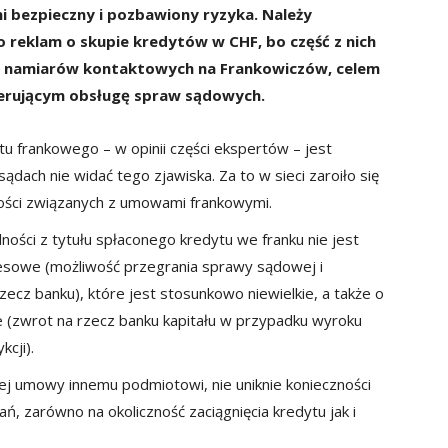
ni bezpieczny i pozbawiony ryzyka. Należy
 reklam o skupie kredytów w CHF, bo część z nich
ie namiarów kontaktowych na Frankowiczów, celem
ferującym obsługę spraw sądowych.
tu frankowego – w opinii części ekspertów – jest
ądach nie widać tego zjawiska. Za to w sieci zaroiło się
ości związanych z umowami frankowymi.
ości z tytułu spłaconego kredytu we franku nie jest
esowe (możliwość przegrania sprawy sądowej i
ecz banku), które jest stosunkowo niewielkie, a także o
e (zwrot na rzecz banku kapitału w przypadku wyroku
cji).
ej umowy innemu podmiotowi, nie uniknie konieczności
ń, zarówno na okoliczność zaciągnięcia kredytu jak i