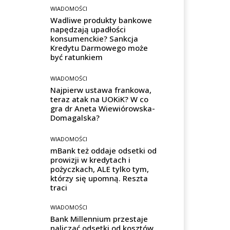
WIADOMOŚCI
Wadliwe produkty bankowe
napędzają upadłości
konsumenckie? Sankcja
Kredytu Darmowego może
być ratunkiem
WIADOMOŚCI
Najpierw ustawa frankowa,
teraz atak na UOKiK? W co
gra dr Aneta Wiewiórowska-
Domagalska?
WIADOMOŚCI
mBank też oddaje odsetki od
prowizji w kredytach i
pożyczkach, ALE tylko tym,
którzy się upomną. Reszta
traci
WIADOMOŚCI
Bank Millennium przestaje
naliczać odsetki od kosztów