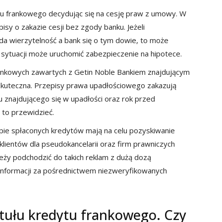
u frankowego decydując się na cesję praw z umowy. W
sy o zakazie cesji bez zgody banku. Jeżeli
zeda wierzytelność a bank się o tym dowie, to może
j sytuacji może uruchomić zabezpieczenie na hipotece.
frankowych zawartych z Getin Noble Bankiem znajdującym
eskuteczna. Przepisy prawa upadłościowego zakazują
 znajdującego się w upadłości oraz rok przed
 to przewidzieć.
pie spłaconych kredytów mają na celu pozyskiwanie
lientów dla pseudokancelarii oraz firm prawniczych
eży podchodzić do takich reklam z dużą dozą
 informacji za pośrednictwem niezweryfikowanych
tytułu kredytu frankowego. Czy