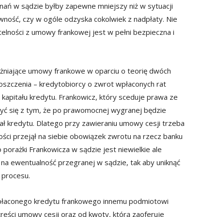
nań w sądzie byłby zapewne mniejszy niż w sytuacji
ość, czy w ogóle odzyska cokolwiek z nadpłaty. Nie
ytelności z umowy frankowej jest w pełni bezpieczna i
ażniające umowy frankowe w oparciu o teorię dwóch
szczenia – kredytobiorcy o zwrot wpłaconych rat
apitału kredytu. Frankowicz, który sceduje prawa ze
zyć się z tym, że po prawomocnej wygranej będzie
ł kredytu. Dlatego przy zawieraniu umowy cesji trzeba
ści przejął na siebie obowiązek zwrotu na rzecz banku
 porażki Frankowicza w sądzie jest niewielkie ale
ę na ewentualność przegranej w sądzie, tak aby uniknąć
 procesu.
spłaconego kredytu frankowego innemu podmiotowi
reści umowy cesji oraz od kwoty, którą zaoferuje