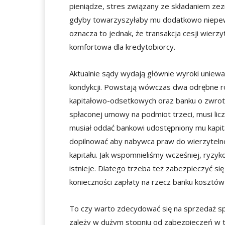
pieniądze, stres związany ze składaniem zez
gdyby towarzyszyłaby mu dodatkowo niepewn
oznacza to jednak, że transakcja cesji wierz
komfortowa dla kredytobiorcy.
Aktualnie sądy wydają głównie wyroki uniew
kondykcji. Powstają wówczas dwa odrębne ro
kapitałowo-odsetkowych oraz banku o zwrot k
spłaconej umowy na podmiot trzeci, musi lic
musiał oddać bankowi udostępniony mu kapita
dopilnować aby nabywca praw do wierzytelno
kapitału. Jak wspomnieliśmy wcześniej, ryzyko
istnieje. Dlatego trzeba też zabezpieczyć si
konieczności zapłaty na rzecz banku kosztów
To czy warto zdecydować się na sprzedaż 
zależy w dużym stopniu od zabezpieczeń w t