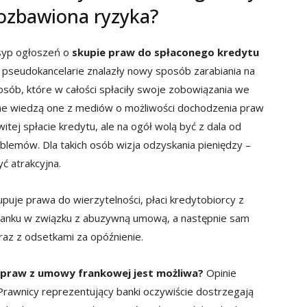
pozbawiona ryzyka?
ysyp ogłoszeń o
skupie praw do spłaconego kredytu
 i pseudokancelarie znalazły nowy sposób zarabiania na
 osób, które w całości spłaciły swoje zobowiązania we
e wiedzą one z mediów o możliwości dochodzenia praw
ej spłacie kredytu, ale na ogół wolą być z dala od
lemów. Dla takich osób wizja odzyskania pieniędzy –
 atrakcyjna.
puje prawa do wierzytelności, płaci kredytobiorcy z
 banku w związku z abuzywną umową, a następnie sam
az z odsetkami za opóźnienie.
ja praw z umowy frankowej jest możliwa?
Opinie
Prawnicy reprezentujący banki oczywiście dostrzegają