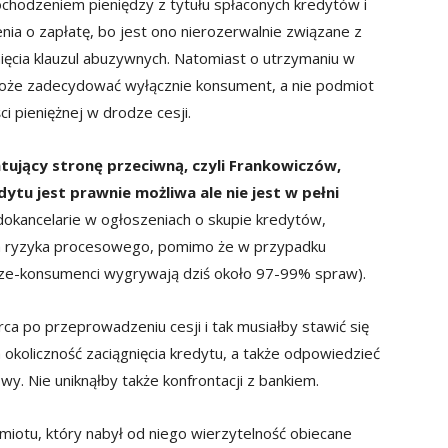
odzeniem pieniędzy z tytułu spłaconych kredytów i
nia o zapłatę, bo jest ono nierozerwalnie związane z
ęcia klauzul abuzywnych. Natomiast o utrzymaniu w
oże zadecydować wyłącznie konsument, a nie podmiot
i pieniężnej w drodze cesji.
ujący stronę przeciwną, czyli Frankowiczów,
ytu jest prawnie możliwa ale nie jest w pełni
kancelarie w ogłoszeniach o skupie kredytów,
a ryzyka procesowego, pomimo że w przypadku
ze-konsumenci wygrywają dziś około 97-99% spraw).
po przeprowadzeniu cesji i tak musiałby stawić się
 okoliczność zaciągnięcia kredytu, a także odpowiedzieć
y. Nie uniknąłby także konfrontacji z bankiem.
miotu, który nabył od niego wierzytelność obiecane