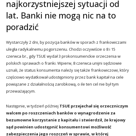
najkorzystniejszej sytuacji od
lat. Banki nie mogą nic na to
poradzić
Wystarczyły 2 dni, by pozycja banków w sporach z frankowiczami
uległa radykalnemu pogorszeniu. Chodzi oczywiście o 8 i 15
czerwca br., gdy TSUE wydał 3 prokonsumenckie orzeczenia w
polskich sprawach o franki. Wpierw, 8 czerwca unijni sędziowie
uznali, że status konsumenta należy się także frankowiczowi, który
częściowo wydatkował udostępniony przez bank kapitał na cele
powiązane z działalnością zarobkową, o ile ten cel nie był tym
przeważającym.
Następnie, w tydzień później
TSUE przejechał się orzeczniczym
walcem po roszczeniach banków o wynagrodzenie za
bezumowne korzystanie z kapitału i stwierdził, że krajowy
sąd powinien udostępnić konsumentowi możliwość
zabezpieczenia jego roszczeń w sprawie, w której