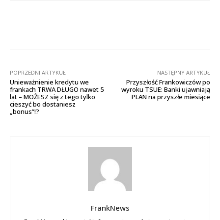
Facebook
X
Pinterest
Wha
POPRZEDNI ARTYKUŁ
NASTĘPNY ARTYKUŁ
Unieważnienie kredytu we
Przyszłość Frankowiczów po
frankach TRWA DŁUGO nawet 5
wyroku TSUE: Banki ujawniają
lat – MOŻESZ się z tego tylko
PLAN na przyszłe miesiące
cieszyć bo dostaniesz
„bonus”!?
FrankNews