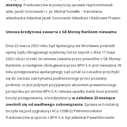
miesięcy
. Frankowiczów w powyższej sprawie reprezentowali
adw. Jacek Sosnowski i r. pr. Michał Surwiłło – Kancelaria
adwokacka Adwokat Jacek Sosnowski Adwokaci i Radcowie Prawni.
Umowa kredytowa zawarta z GE Money Bankiem nieważna
Dnia 22 marca 2023 roku Sąd Apelacyjny we Wrocławiu podzielił
opinię Sądu Okręgowego w Jeleniej Górze (wyrok z dnia 17 maja
2022 roku) i orzekł, że umowa zawarta przez powodów z GE Money
Bankiem, a następnie obsługiwana przez BPH S.A. jest nieważna. W
toku postępowania apelacyjnego sąd uznał za zasadne przychylić
się do zarzutu zatrzymania podniesionego przez pozwany
podmiot, co jest jedynym pozytywnym akcentem prawomocnego
już wyroku po stronie BPH S.A. Umowa upadła, bank musi ponieść
koszty postępowania, a kredytobiorcy
w zaledwie 23 miesiące
uwolnili się od wadliwego zobowiązania
. Sprawa w II instancji
toczyła się pod sygnaturą I ACa 1208/22.Pełnomocnikiem
frankowiczów w sporze z BPH S.A. był adwokat Paweł Borowski.