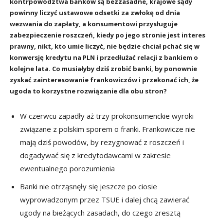
kontrpowództwa banków są bezzasadne, krajowe sądy
powinny liczyć ustawowe odsetki za zwłokę od dnia
wezwania do zapłaty, a konsumentowi przysługuje
zabezpieczenie roszczeń, kiedy po jego stronie jest interes
prawny, nikt, kto umie liczyć, nie będzie chciał pchać się w
konwersję kredytu na PLN i przedłużać relacji z bankiem o
kolejne lata. Co musiałyby dziś zrobić banki, by ponownie
zyskać zainteresowanie frankowiczów i przekonać ich, że
ugoda to korzystne rozwiązanie dla obu stron?
W czerwcu zapadły aż trzy prokonsumenckie wyroki
związane z polskim sporem o franki. Frankowicze nie
mają dziś powodów, by rezygnować z roszczeń i
dogadywać się z kredytodawcami w zakresie
ewentualnego porozumienia
Banki nie otrząsnęły się jeszcze po ciosie
wyprowadzonym przez TSUE i dalej chcą zawierać
ugody na bieżących zasadach, do czego zresztą