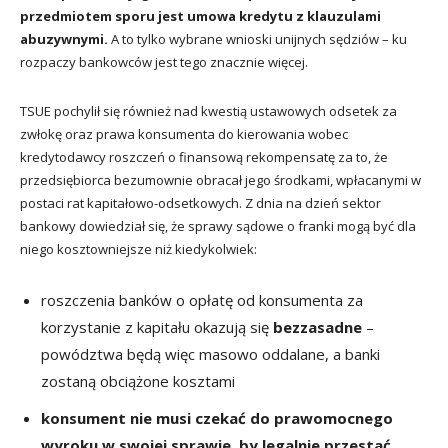
przedmiotem sporu jest umowa kredytu z klauzulami
abuzywnymi.
A to tylko wybrane wnioski unijnych sędziów – ku
rozpaczy bankowców jest tego znacznie więcej.
TSUE pochylił się również nad kwestią ustawowych odsetek za
zwłokę oraz prawa konsumenta do kierowania wobec
kredytodawcy roszczeń o finansową rekompensatę za to, że
przedsiębiorca bezumownie obracał jego środkami, wpłacanymi w
postaci rat kapitałowo-odsetkowych. Z dnia na dzień sektor
bankowy dowiedział się, że sprawy sądowe o franki mogą być dla
niego kosztowniejsze niż kiedykolwiek:
roszczenia banków o opłatę od konsumenta za
korzystanie z kapitału okazują się
bezzasadne
–
powództwa będą więc masowo oddalane, a banki
zostaną obciążone kosztami
konsument nie musi czekać do prawomocnego
wyroku w swojej sprawie, by legalnie przestać