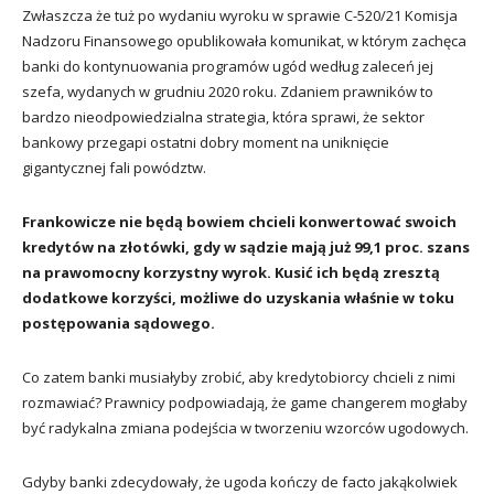
Zwłaszcza że tuż po wydaniu wyroku w sprawie C-520/21 Komisja
Nadzoru Finansowego opublikowała komunikat, w którym zachęca
banki do kontynuowania programów ugód według zaleceń jej
szefa, wydanych w grudniu 2020 roku. Zdaniem prawników to
bardzo nieodpowiedzialna strategia, która sprawi, że sektor
bankowy przegapi ostatni dobry moment na uniknięcie
gigantycznej fali powództw.
Frankowicze nie będą bowiem chcieli konwertować swoich
kredytów na złotówki, gdy w sądzie mają już 99,1 proc. szans
na prawomocny korzystny wyrok. Kusić ich będą zresztą
dodatkowe korzyści, możliwe do uzyskania właśnie w toku
postępowania sądowego.
Co zatem banki musiałyby zrobić, aby kredytobiorcy chcieli z nimi
rozmawiać? Prawnicy podpowiadają, że game changerem mogłaby
być radykalna zmiana podejścia w tworzeniu wzorców ugodowych.
Gdyby banki zdecydowały, że ugoda kończy de facto jakąkolwiek