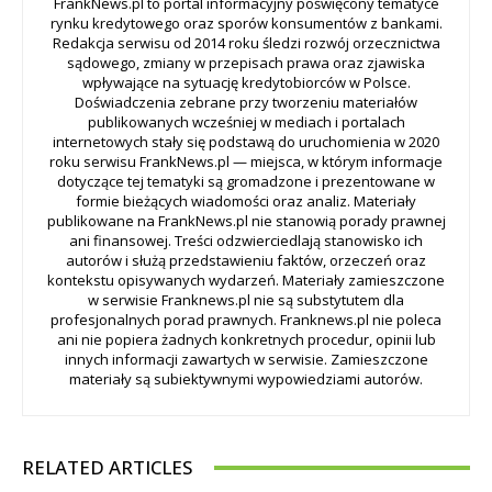
FrankNews.pl to portal informacyjny poświęcony tematyce
rynku kredytowego oraz sporów konsumentów z bankami.
Redakcja serwisu od 2014 roku śledzi rozwój orzecznictwa
sądowego, zmiany w przepisach prawa oraz zjawiska
wpływające na sytuację kredytobiorców w Polsce.
Doświadczenia zebrane przy tworzeniu materiałów
publikowanych wcześniej w mediach i portalach
internetowych stały się podstawą do uruchomienia w 2020
roku serwisu FrankNews.pl — miejsca, w którym informacje
dotyczące tej tematyki są gromadzone i prezentowane w
formie bieżących wiadomości oraz analiz. Materiały
publikowane na FrankNews.pl nie stanowią porady prawnej
ani finansowej. Treści odzwierciedlają stanowisko ich
autorów i służą przedstawieniu faktów, orzeczeń oraz
kontekstu opisywanych wydarzeń. Materiały zamieszczone
w serwisie Franknews.pl nie są substytutem dla
profesjonalnych porad prawnych. Franknews.pl nie poleca
ani nie popiera żadnych konkretnych procedur, opinii lub
innych informacji zawartych w serwisie. Zamieszczone
materiały są subiektywnymi wypowiedziami autorów.
RELATED ARTICLES