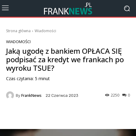
Strona główna
Wiadomości
WIADOMOŚCI
Jaką ugodę z bankiem OPŁACA SIĘ
podpisać za kredyt we frankach po
wyroku TSUE?
Czas czytania:
5
minut
By
FrankNews
2250
0
22 Czerwca 2023
Facebook
X
Pinterest
Wha