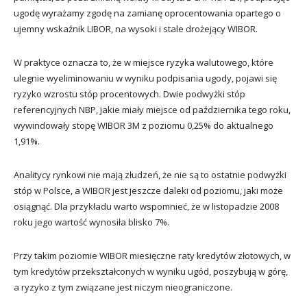
ugodę wyrażamy zgodę na zamianę oprocentowania opartego o
ujemny wskaźnik LIBOR, na wysoki i stale drożejący WIBOR.
W praktyce oznacza to, że w miejsce ryzyka walutowego, które
ulegnie wyeliminowaniu w wyniku podpisania ugody, pojawi się
ryzyko wzrostu stóp procentowych. Dwie podwyżki stóp
referencyjnych NBP, jakie miały miejsce od października tego roku,
wywindowały stopę WIBOR 3M z poziomu 0,25% do aktualnego
1,91%.
Analitycy rynkowi nie mają złudzeń, że nie są to ostatnie podwyżki
stóp w Polsce, a WIBOR jest jeszcze daleki od poziomu, jaki może
osiągnąć. Dla przykładu warto wspomnieć, że w listopadzie 2008
roku jego wartość wynosiła blisko 7%.
Przy takim poziomie WIBOR miesięczne raty kredytów złotowych, w
tym kredytów przekształconych w wyniku ugód, poszybują w górę,
a ryzyko z tym związane jest niczym nieograniczone.