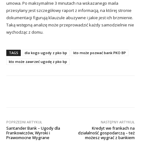
umowa. Po maksymalnie 3 minutach na wskazanego maila
przesyłany jest szczegółowy raport z informacją, na której stronie
dokumentacji figurują klauzule abuzywne i jakie jest ich brzmienie.
Taką wstępną analizę może przeprowadzić każdy samodzielnie nie
wychodząc z domu.
TAGS
dla kogo ugody z pko bp
kto może pozwać bank PKO BP
kto może zawrzeć ugodę z pko bp
Facebook
X
Pinterest
Wha
POPRZEDNI ARTYKUŁ
NASTĘPNY ARTYKUŁ
Santander Bank – Ugody dla
Kredyt we frankach na
Frankowiczów, Wyroki i
działalność gospodarczą – też
Prawomocne Wygrane
możesz wygrać z bankiem