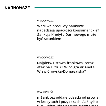
NAJNOWSZE
WIADOMOŚCI
Wadliwe produkty bankowe
napędzają upadłości konsumenckie?
Sankcja Kredytu Darmowego może
być ratunkiem
WIADOMOŚCI
Najpierw ustawa frankowa, teraz
atak na UOKiK? W co gra dr Aneta
Wiewiórowska-Domagalska?
WIADOMOŚCI
mBank też oddaje odsetki od prowizji
w kredytach i pożyczkach, ALE tylko
tym, którzy się upomną. Reszta traci