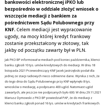
bankowości elektronicznej iPKO lub
bezpośrednio w oddziale złożyć wniosek o
wszczęcie mediacji z bankiem za
pośrednictwem Sądu Polubownego przy
KNF.
Celem mediacji jest wypracowanie
ugody, na mocy której kredyt frankowy
zostanie przekształcony w złotowy, tak
jakby od początku zawarty był w PLN.
Jak PKO BP informował w mediach pod koniec października, klienci
banku zgłosili 10 tys. umów kredytowych do mediacji. W dniu 18
listopada 2021 Przewodniczący KNF Jacek Jastrzębski podał dla
jednej ze stacji radiowych nieco odmienne dane. Wynika z nich, że
do tego dnia do Sądu Polubownego przy KNF wpłynęło 8 tys.
wniosków o mediację, a podpisano 400 ugód. Natomiast ugód
zawartych, ale jeszcze nie podpisanych było 600. W dniu 29.11.2021
Mariusz Dymowski z PKO BP powiedział PAP, że do mediacji z
klienci banku zgłosili ponad 16 tys. umów w kredytach frankowych.