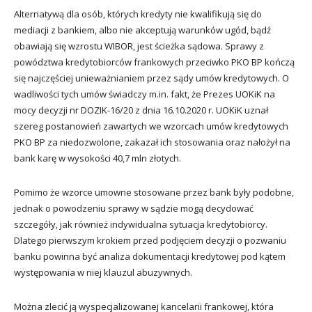
Alternatywą dla osób, których kredyty nie kwalifikują się do
mediacji z bankiem, albo nie akceptują warunków ugód, bądź
obawiają się wzrostu WIBOR, jest ścieżka sądowa. Sprawy z
powództwa kredytobiorców frankowych przeciwko PKO BP kończą
się najczęściej unieważnianiem przez sądy umów kredytowych. O
wadliwości tych umów świadczy m.in. fakt, że Prezes UOKiK na
mocy decyzji nr DOZIK-16/20 z dnia 16.10.2020 r. UOKiK uznał
szereg postanowień zawartych we wzorcach umów kredytowych
PKO BP za niedozwolone, zakazał ich stosowania oraz nałożył na
bank karę w wysokości 40,7 mln złotych.
Pomimo że wzorce umowne stosowane przez bank były podobne,
jednak o powodzeniu sprawy w sądzie mogą decydować
szczegóły, jak również indywidualna sytuacja kredytobiorcy.
Dlatego pierwszym krokiem przed podjęciem decyzji o pozwaniu
banku powinna być analiza dokumentacji kredytowej pod kątem
występowania w niej klauzul abuzywnych.
Można zlecić ją wyspecjalizowanej kancelarii frankowej, która