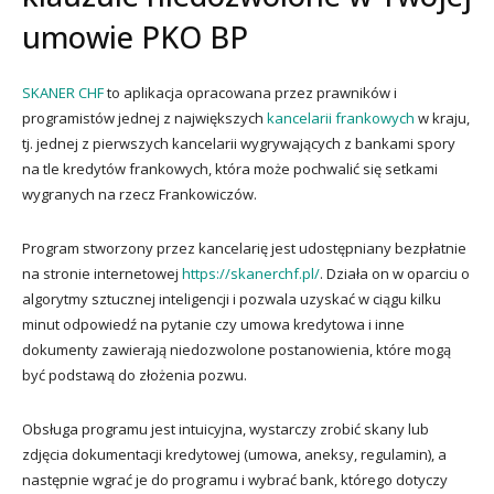
umowie PKO BP
SKANER CHF
to aplikacja opracowana przez prawników i
programistów jednej z największych
kancelarii frankowych
w kraju,
tj. jednej z pierwszych kancelarii wygrywających z bankami spory
na tle kredytów frankowych, która może pochwalić się setkami
wygranych na rzecz Frankowiczów.
Program stworzony przez kancelarię jest udostępniany bezpłatnie
na stronie internetowej
https://skanerchf.pl/
. Działa on w oparciu o
algorytmy sztucznej inteligencji i pozwala uzyskać w ciągu kilku
minut odpowiedź na pytanie czy umowa kredytowa i inne
dokumenty zawierają niedozwolone postanowienia, które mogą
być podstawą do złożenia pozwu.
Obsługa programu jest intuicyjna, wystarczy zrobić skany lub
zdjęcia dokumentacji kredytowej (umowa, aneksy, regulamin), a
następnie wgrać je do programu i wybrać bank, którego dotyczy