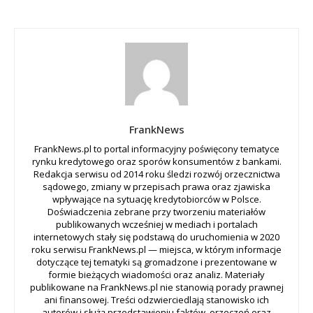
FrankNews
FrankNews.pl to portal informacyjny poświęcony tematyce
rynku kredytowego oraz sporów konsumentów z bankami.
Redakcja serwisu od 2014 roku śledzi rozwój orzecznictwa
sądowego, zmiany w przepisach prawa oraz zjawiska
wpływające na sytuację kredytobiorców w Polsce.
Doświadczenia zebrane przy tworzeniu materiałów
publikowanych wcześniej w mediach i portalach
internetowych stały się podstawą do uruchomienia w 2020
roku serwisu FrankNews.pl — miejsca, w którym informacje
dotyczące tej tematyki są gromadzone i prezentowane w
formie bieżących wiadomości oraz analiz. Materiały
publikowane na FrankNews.pl nie stanowią porady prawnej
ani finansowej. Treści odzwierciedlają stanowisko ich
autorów i służą przedstawieniu faktów, orzeczeń oraz