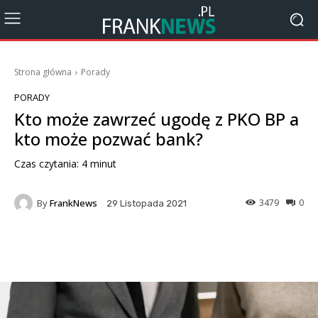
Strona główna
Porady
PORADY
Kto może zawrzeć ugodę z PKO BP a
kto może pozwać bank?
Czas czytania:
4
minut
By
FrankNews
3479
0
29 Listopada 2021
Facebook
X
Pinterest
Wha