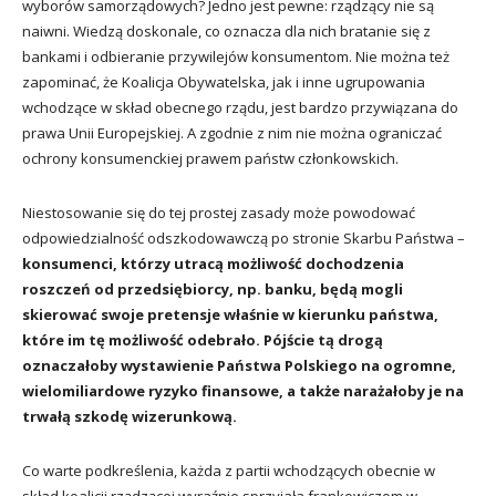
wyborów samorządowych? Jedno jest pewne: rządzący nie są
naiwni. Wiedzą doskonale, co oznacza dla nich bratanie się z
bankami i odbieranie przywilejów konsumentom. Nie można też
zapominać, że Koalicja Obywatelska, jak i inne ugrupowania
wchodzące w skład obecnego rządu, jest bardzo przywiązana do
prawa Unii Europejskiej. A zgodnie z nim nie można ograniczać
ochrony konsumenckiej prawem państw członkowskich.
Niestosowanie się do tej prostej zasady może powodować
odpowiedzialność odszkodowawczą po stronie Skarbu Państwa –
konsumenci, którzy utracą możliwość dochodzenia
roszczeń od przedsiębiorcy, np. banku, będą mogli
skierować swoje pretensje właśnie w kierunku państwa,
które im tę możliwość odebrało. Pójście tą drogą
oznaczałoby wystawienie Państwa Polskiego na ogromne,
wielomiliardowe ryzyko finansowe, a także narażałoby je na
trwałą szkodę wizerunkową.
Co warte podkreślenia, każda z partii wchodzących obecnie w