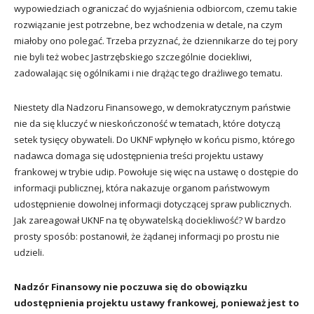
wypowiedziach ograniczać do wyjaśnienia odbiorcom, czemu takie
rozwiązanie jest potrzebne, bez wchodzenia w detale, na czym
miałoby ono polegać. Trzeba przyznać, że dziennikarze do tej pory
nie byli też wobec Jastrzębskiego szczególnie dociekliwi,
zadowalając się ogólnikami i nie drążąc tego drażliwego tematu.
Niestety dla Nadzoru Finansowego, w demokratycznym państwie
nie da się kluczyć w nieskończoność w tematach, które dotyczą
setek tysięcy obywateli. Do UKNF wpłynęło w końcu pismo, którego
nadawca domaga się udostępnienia treści projektu ustawy
frankowej w trybie udip. Powołuje się więc na ustawę o dostępie do
informacji publicznej, która nakazuje organom państwowym
udostępnienie dowolnej informacji dotyczącej spraw publicznych.
Jak zareagował UKNF na tę obywatelską dociekliwość? W bardzo
prosty sposób: postanowił, że żądanej informacji po prostu nie
udzieli.
Nadzór Finansowy nie poczuwa się do obowiązku
udostępnienia projektu ustawy frankowej, ponieważ jest to