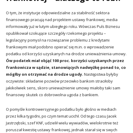
O tym, że instytucje odpowiedzialne za stabilność sektora
finansowego pracują nad projektem ustawy frankowej, media
informowały już w lutym ubiegłego roku. Wówczas Puls Biznesu
opublikował szokujące szczegóły rzekomego projektu –
legislacyjny pomysł na rozwiązanie problemu z kredytami
frankowymi miał podobno opierać się m.in. o wprowadzenie
podatku od korzyści uzyskanych na drodze unieważnienia umowy.
Ów podatek miał objąć 100 proc. korzyści uzyskanych przez
frankowicza w sądzie, stanowiących nadwyżkę ponad to, co
mógłby on otrzymać na drodze ugody.
Następstwa byłyby
oczywiste: składanie pozwów przeciwko bankom straciłoby
jakikolwiek sens, skoro unieważnienie umowy miałoby taki sam
finansowy skutek co dobrowolna ugoda z bankiem.
O pomyśle kontrowersyjnego podatku było głośno w mediach
przez kilka tygodni, po czym temat ucichł. Od tego czasu Jacek
Jastrzębski, szef KNF, udzielił wielu wywiadów, wielokrotnie też
poruszał kwestię ustawy frankowej, jednak starał się w swych