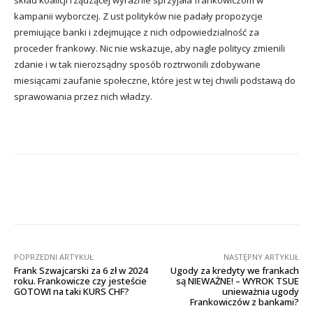
skład koalicji rządzącej wyraźnie sprzyjała frankowiczom w
kampanii wyborczej. Z ust polityków nie padały propozycje
premiujące banki i zdejmujące z nich odpowiedzialność za
proceder frankowy. Nic nie wskazuje, aby nagle politycy zmienili
zdanie i w tak nierozsądny sposób roztrwonili zdobywane
miesiącami zaufanie społeczne, które jest w tej chwili podstawą do
sprawowania przez nich władzy.
Facebook
X
Pinterest
Wha
POPRZEDNI ARTYKUŁ
NASTĘPNY ARTYKUŁ
Frank Szwajcarski za 6 zł w 2024
Ugody za kredyty we frankach
roku. Frankowicze czy jesteście
są NIEWAŻNE! – WYROK TSUE
GOTOWI na taki KURS CHF?
unieważnia ugody
Frankowiczów z bankami?