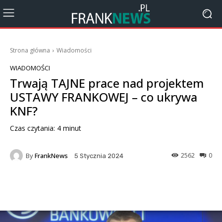
Strona główna
Wiadomości
WIADOMOŚCI
Trwają TAJNE prace nad projektem
USTAWY FRANKOWEJ – co ukrywa
KNF?
Czas czytania:
4
minut
By
FrankNews
2562
0
5 Stycznia 2024
Facebook
X
Pinterest
Wha