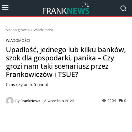
Strona główna
Wiadomości
WIADOMOŚCI
Upadłość, jednego lub kilku banków,
szok dla gospodarki, panika – Czy
grozi nam taki scenariusz przez
Frankowiczów i TSUE?
Czas czytania:
5
minut
By
FrankNews
2204
0
6 Września 2023
Facebook
X
Pinterest
Wha