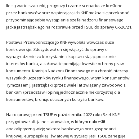
Ile są warte szacunki, prognozy i czarne scenariusze kreślone
przez bankowców oraz wspierającą ich KNF można się przekonać
przypominając sobie wystąpienie szefa nadzoru finansowego
Jacka Jastrzębskiego na rozprawie przed TSUE do sprawy C-520/21.
Postawa Przewodniczącego KNF wywołała wówczas duże
kontrowersje. Zdecydował on się włączyć do sprawy o
wynagrodzenie za korzystanie z kapitału stając po stronie
interesów banku, a całkowicie pomijając kwestie ochrony praw
konsumenta. Komisja Nadzoru Finansowego ma chronić interesy
wszystkich uczestników rynku finansowego, w tym konsumentów.
Tymczasem J. Jastrzębski (przez wiele lat związany zawodowo z
bankami) przedstawił opinię jednoznacznie niekorzystną dla
konsumentów, broniąc utraconych korzyści banków.
Na rozprawę przed TSUE w październiku 2022 roku Szef KNF
przygotował oficjalne stanowisko, w którym nakreślił
apokaliptyczną wizję sektora bankowego oraz gospodarki
krajowej, europejskiej i światowej w sytuacji jeśli TSUE zaneguje