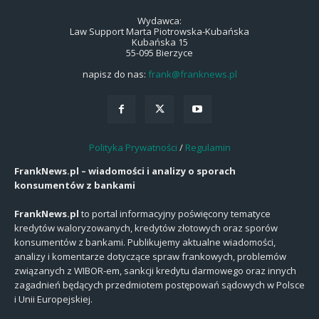
Wydawca:
Law Support Marta Piotrowska-Kubańska
Kubańska 15
55-095 Bierzyce
napisz do nas:
frank@franknews.pl
Polityka Prywatności
/
Regulamin
FrankNews.pl – wiadomości i analizy o sporach
konsumentów z bankami
FrankNews.pl
to portal informacyjny poświęcony tematyce
kredytów waloryzowanych, kredytów złotowych oraz sporów
konsumentów z bankami. Publikujemy aktualne wiadomości,
analizy i komentarze dotyczące spraw frankowych, problemów
związanych z WIBOR-em, sankcji kredytu darmowego oraz innych
zagadnień będących przedmiotem postępowań sądowych w Polsce
i Unii Europejskiej.