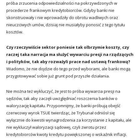
próba zrzucenia odpowiedzialności na pokrzywdzonych w
procederze frankowym kredytobiorców. Gdyby banki nie
skonstruowały i nie wprowadziły do obrotu wadliwych oraz
nieuczciwych umów, dzisiaj nie musiałyby ponosić z tego tytułu
kosztów.
Czy rzeczywiście sektor poniesie tak olbrzymie koszty, czy
raczej taka narracja ma służyć wywarciu presji na rządzących
i polityków, tak aby rozważyli prace nad ustawą frankową?
Wiadomo, że nie dojdzie do tego przed wyborami, ale banki mogą
przygotowywać sobie już grunt pod przyszłe działania.
Nie można też wykluczyć, że jest to próba wywarcia presji na
sędziów, tak aby zaczęli uwzględniać roszczenia banków o
waloryzację kapitału. Przypomnijmy, że banki próbują obejść
czerwcowy wyrok TSUE twierdząc, że Trybunał odniósł się
wyłącznie do kwestii wynagrodzenia za korzystanie z kapitału, ale
nie wykluczył waloryzacji sądowej, czyli zwrotu przez
kredytobiorców kwoty kredytu powiększonej o wskaźnik inflacji.