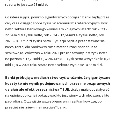
rezerw to jeszcze 58 mld zł.
Co interesujące, pomimo gigantycznych obciążeń banki będą przez
cały czas osiągać spore zyski. W scenariuszu referencyjnym zysk
netto sektora bankowego wyniesie w kolejnych latach: rok 2023 –
22,64 mld zł zysku netto, rok 2024 – 12,64 mld zł zysku netto, rok
2025 – 0,67 mld zł zysku netto. Sytuacja będzie przedstawiać się
nieco gorzej dla banków w razie materializacji scenariusza
szokowego. Wówczas w roku 2023 prognozowany jest zysk netto
na poziomie 17,29 mld zł, w 2024 roku – zysk netto w wysokości 6,73
mld zł, a w 2025 roku strata netto sektora wyniesie -4,82 mld zł.
Banki próbują w mediach stworzyć wrażenie, że gigantyczne
koszty to nie wynik podejmowanych przez nie bezprawnych
działań ale efekt orzecznictwa TSUE.
Liczby mają oddziaływać
na opinię publiczną i pokazywać kto jest winny tych obciążeń, a kto
padł ofiarą. Oczywiście wszystkiemu winni są Frankowicze, bo
przecież nie „niewinne i uczciwe” banki.