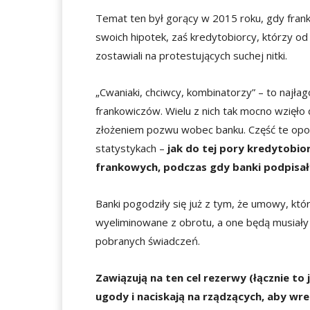
Temat ten był gorący w 2015 roku, gdy fra
swoich hipotek, zaś kredytobiorcy, którzy o
zostawiali na protestujących suchej nitki.
„Cwaniaki, chciwcy, kombinatorzy” – to najła
frankowiczów. Wielu z nich tak mocno wzięło
złożeniem pozwu wobec banku. Część te opor
statystykach –
jak do tej pory kredytobio
frankowych, podczas gdy banki podpisały
Banki pogodziły się już z tym, że umowy, kt
wyeliminowane z obrotu, a one będą musiały ro
pobranych świadczeń.
Zawiązują na ten cel rezerwy (łącznie to
ugody i naciskają na rządzących, aby wr