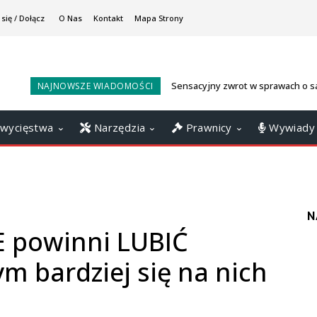
się / Dołącz
O Nas
Kontakt
Mapa Strony
Sensacyjny zwrot w sprawach o s
NAJNOWSZE WIADOMOŚCI
Banki same wydały na siebie wyro
wycięstwa
Narzędzia
Prawnicy
Wywiady
N
E powinni LUBIĆ
m bardziej się na nich