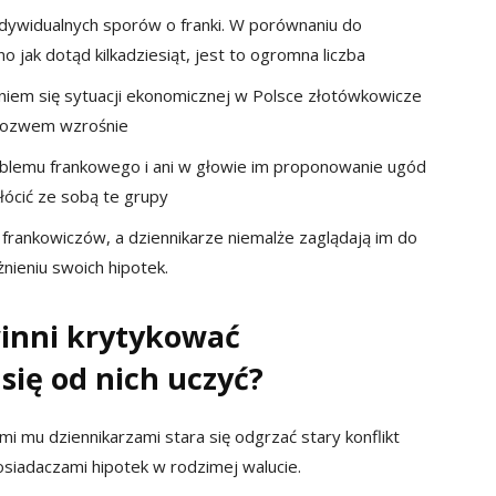
indywidualnych sporów o franki. W porównaniu do
jak dotąd kilkadziesiąt, jest to ogromna liczba
eniem się sytuacji ekonomicznej w Polsce złotówkowicze
 pozwem wzrośnie
blemu frankowego i ani w głowie im proponowanie ugód
ócić ze sobą te grupy
frankowiczów, a dziennikarze niemalże zaglądają im do
ażnieniu swoich hipotek.
inni krytykować
ię od nich uczyć?
i mu dziennikarzami stara się odgrzać stary konflikt
siadaczami hipotek w rodzimej walucie.