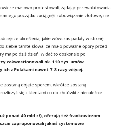
nkowicze masowo protestowali, żądając przewalutowania
d samego początku zaciągnęli zobowiązanie złotowe, nie
godniejsze określenia, jakie wówczas padały w stronę
 do siebie tamte słowa, że miało poważne opory przed
y ma po dziś dzień. Widać to doskonale po
rcy zakwestionowali ok. 110 tys. umów
 ich z Polakami nawet 7-8 razy więcej.
óre zostaną objęte sporem, wkrótce zostaną
zliczyć się z klientami co do złotówki z nienależnie
 już ponad 40 mld zł), oferują też frankowiczom
eszcie zaproponowali jakieś systemowe