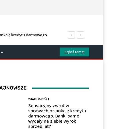
ankcję kredytu darmowego.
k sprzed lat?
Zgłoś temat
AJNOWSZE
WIADOMOŚCI
Sensacyjny zwrot w
sprawach o sankcję kredytu
darmowego. Banki same
wydały na siebie wyrok
sprzed lat?