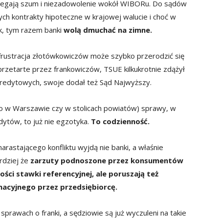
zegają szum i niezadowolenie wokół WIBORu. Do sądów
cych kontrakty hipoteczne w krajowej walucie i choć w
ok, tym razem banki
wolą dmuchać na zimne.
 frustracja złotówkowiczów może szybko przerodzić się
przetarte przez frankowiczów, TSUE kilkukrotnie zdążył
kredytowych, swoje dodał też Sąd Najwyższy.
 to w Warszawie czy w stolicach powiatów) sprawy, w
ytów, to już nie egzotyka.
To codzienność.
astającego konfliktu wyjdą nie banki, a właśnie
rdziej że
zarzuty podnoszone przez konsumentów
ości stawki referencyjnej, ale poruszają też
macyjnego przez przedsiębiorcę.
sprawach o franki, a sędziowie są już wyczuleni na takie