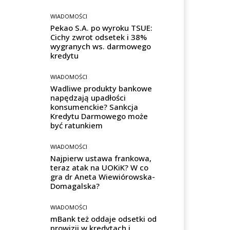
WIADOMOŚCI
Pekao S.A. po wyroku TSUE:
Cichy zwrot odsetek i 38%
wygranych ws. darmowego
kredytu
WIADOMOŚCI
Wadliwe produkty bankowe
napędzają upadłości
konsumenckie? Sankcja
Kredytu Darmowego może
być ratunkiem
WIADOMOŚCI
Najpierw ustawa frankowa,
teraz atak na UOKiK? W co
gra dr Aneta Wiewiórowska-
Domagalska?
WIADOMOŚCI
mBank też oddaje odsetki od
prowizji w kredytach i