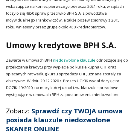
wskazują, że na koniec pierwszego półrocza 2021 roku, w sądach
toczyło się 4850 spraw przeciwko BPH S.A. z powództwa
indywidualnego Frankowiczów, a także pozew zbiorowy z 2015
roku, wniesiony przez grupę około 450 kredytobiorców.
Umowy kredytowe BPH S.A.
Zawarte w umowach BPH
niedozwolone klauzule
odnoszące się do
przeliczania kredytu przy wypłacie po kursie kupna CHF oraz
spłacanych rat według kursu sprzedaży CHF, uznane zostały za
abuzywne. W dniu 29.12.2020 r. Prezes UOKiK wydał decyzję nr
DOZIK-19/2020, na mocy której uznał tzw. klauzule spreadowe
występujące w umowach BPH za postanowienia niedozwolone.
Zobacz:
Sprawdź czy TWOJA umowa
posiada klauzule niedozwolone
SKANER ONLINE