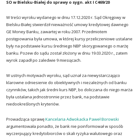
SO w Bielsku-Białej do sprawy o sygn. akt I C469/20
W treści wyroku wydanego w dniu 17.12.2020 r. Sąd Okręgowy w
Bielsku-Białej stwierdził nieważność umowy kredytowej dawnego
GE Money Banku, zawartej w roku 2007. Przedmiotem
postępowania była umowa, w której kursy przeliczeniowe ustalane
były na podstawie kursu średniego NBP skorygowanego o marżę
banku. Pozew do sądu został złożony w dniu 19.03.2020 r., zatem
wyrok zapadł po zaledwie 9 miesiącach.
W ustnych motywach wyroku, sąd uznał za niewystarczająco
klarowne odniesienie do obiektywnych i niezależnych od banku
czynników, takich jak średni kurs NBP, bo doliczana do niego marża
była ustalana jednostronnie przez bank, na podstawie
niedookreślonych kryteriów.
Prowadząca sprawę
Kancelaria Adwokacka Paweł Borowski
argumentowała ponadto, że bank nie poinformował w sposób
wyczerpujący kredytobiorców o skali ryzyka walutowego oraz