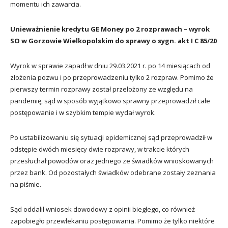
momentu ich zawarcia.
Unieważnienie kredytu GE Money po 2 rozprawach – wyrok
SO w Gorzowie Wielkopolskim do sprawy o sygn. akt I C 85/20
Wyrok w sprawie zapadł w dniu 29.03.2021 r. po 14 miesiącach od
złożenia pozwu i po przeprowadzeniu tylko 2 rozpraw. Pomimo że
pierwszy termin rozprawy został przełożony ze względu na
pandemię, sąd w sposób wyjątkowo sprawny przeprowadził całe
postępowanie i w szybkim tempie wydał wyrok.
Po ustabilizowaniu się sytuacji epidemicznej sąd przeprowadził w
odstępie dwóch miesięcy dwie rozprawy, w trakcie których
przesłuchał powodów oraz jednego ze świadków wnioskowanych
przez bank. Od pozostałych świadków odebrane zostały zeznania
na piśmie.
Sąd oddalił wniosek dowodowy z opinii biegłego, co również
zapobiegło przewlekaniu postępowania. Pomimo że tylko niektóre