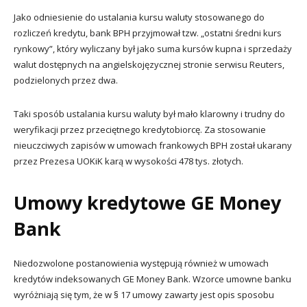
Jako odniesienie do ustalania kursu waluty stosowanego do
rozliczeń kredytu, bank BPH przyjmował tzw. „ostatni średni kurs
rynkowy”, który wyliczany był jako suma kursów kupna i sprzedaży
walut dostępnych na angielskojęzycznej stronie serwisu Reuters,
podzielonych przez dwa.
Taki sposób ustalania kursu waluty był mało klarowny i trudny do
weryfikacji przez przeciętnego kredytobiorcę. Za stosowanie
nieuczciwych zapisów w umowach frankowych BPH został ukarany
przez Prezesa UOKiK karą w wysokości 478 tys. złotych.
Umowy kredytowe GE Money
Bank
Niedozwolone postanowienia występują również w umowach
kredytów indeksowanych GE Money Bank. Wzorce umowne banku
wyróżniają się tym, że w § 17 umowy zawarty jest opis sposobu