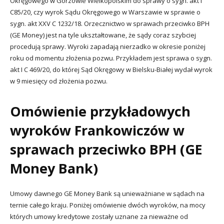
Okręgowego w Gorzowie Wielkopolskim do sprawy o sygn. akt I
C85/20, czy wyrok Sądu Okręgowego w Warszawie w sprawie o
sygn. akt XXV C 1232/18. Orzecznictwo w sprawach przeciwko BPH
(GE Money) jest na tyle ukształtowane, że sądy coraz szybciej
procedują sprawy. Wyroki zapadają nierzadko w okresie poniżej
roku od momentu złożenia pozwu. Przykładem jest sprawa o sygn.
akt I C 469/20, do której Sąd Okręgowy w Bielsku-Białej wydał wyrok
w 9 miesięcy od złożenia pozwu.
Omówienie przykładowych
wyroków Frankowiczów w
sprawach przeciwko BPH (GE
Money Bank)
Umowy dawnego GE Money Bank są unieważniane w sądach na
ternie całego kraju. Poniżej omówienie dwóch wyroków, na mocy
których umowy kredytowe zostały uznane za nieważne od