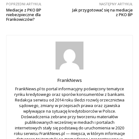
POPRZEDNI ARTYKUŁ
NASTĘPNY ARTYKUŁ
Mediacje z PKO BP
Jak przygotować się na mediacje
niebezpieczne dla
z PKO BP
Frankowiczów?
FrankNews
FrankNews.pl to portal informacyjny poświęcony tematyce
rynku kredytowego oraz sporów konsumentów z bankami.
Redakcja serwisu od 2014 roku śledzi rozwój orzecznictwa
sądowego, zmiany w przepisach prawa oraz zjawiska
wpływające na sytuację kredytobiorców w Polsce.
Doświadczenia zebrane przy tworzeniu materiałów
publikowanych wcześniej w mediach i portalach
internetowych stały się podstawą do uruchomienia w 2020
roku serwisu FrankNews.pl — miejsca, w którym informacje
dotyczące tej tematyki są gromadzone i prezentowane w