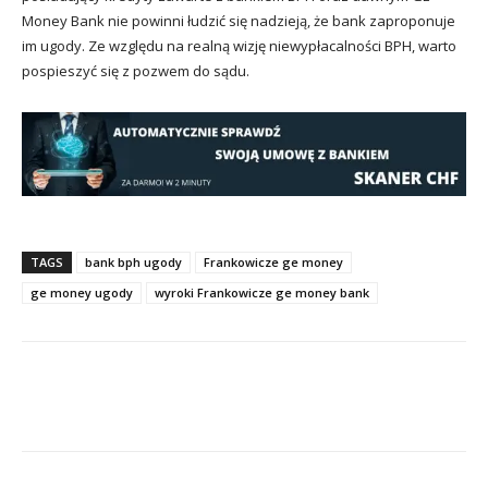
Money Bank nie powinni łudzić się nadzieją, że bank zaproponuje
im ugody. Ze względu na realną wizję niewypłacalności BPH, warto
pospieszyć się z pozwem do sądu.
TAGS
bank bph ugody
Frankowicze ge money
ge money ugody
wyroki Frankowicze ge money bank
Facebook
X
Pinterest
Wha