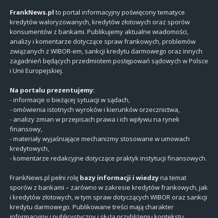
FrankNews.pl
to portal informacyjny poświęcony tematyce
kredytów waloryzowanych, kredytów złotowych oraz sporów
konsumentów z bankami. Publikujemy aktualne wiadomości,
analizy i komentarze dotyczące spraw frankowych, problemów
związanych z WIBOR-em, sankcji kredytu darmowego oraz innych
zagadnień będących przedmiotem postępowań sądowych w Polsce
i Unii Europejskiej.
Na portalu prezentujemy:
- informacje o bieżącej sytuacji w sądach,
- omówienia istotnych wyroków i kierunków orzecznictwa,
- analizy zmian w przepisach prawa i ich wpływu na rynek
finansowy,
- materiały wyjaśniające mechanizmy stosowane w umowach
kredytowych,
- komentarze redakcyjne dotyczące praktyk instytucji finansowych.
FrankNews.pl pełni rolę
bazy informacji i wiedzy
na temat
sporów z bankami – zarówno w zakresie kredytów frankowych, jak
i kredytów złotowych, w tym spraw dotyczących WIBOR oraz sankcji
kredytu darmowego. Publikowane treści mają charakter
informacyjny i publicystyczny i służą przybliżeniu kontekstu