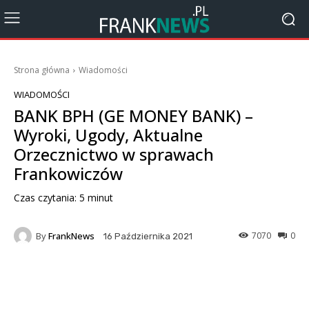
Strona główna
Wiadomości
WIADOMOŚCI
BANK BPH (GE MONEY BANK) –
Wyroki, Ugody, Aktualne
Orzecznictwo w sprawach
Frankowiczów
Czas czytania:
5
minut
By
FrankNews
7070
0
16 Października 2021
Facebook
X
Pinterest
Wha