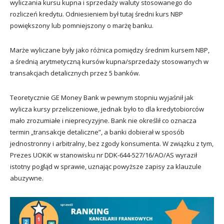
wyliczania kursu kupna i sprzedaży waluty stosowanego do
rozliczeń kredytu. Odniesieniem był tutaj średni kurs NBP
powiększony lub pomniejszony o marżę banku.
Marże wyliczane były jako różnica pomiędzy średnim kursem NBP,
a średnią arytmetyczną kursów kupna/sprzedaży stosowanych w
transakcjach detalicznych przez 5 banków.
Teoretycznie GE Money Bank w pewnym stopniu wyjaśnił jak
wylicza kursy przeliczeniowe, jednak było to dla kredytobiorców
mało zrozumiałe i nieprecyzyjne. Bank nie określił co oznacza
termin „transakcje detaliczne”, a banki dobierał w sposób
jednostronny i arbitralny, bez zgody konsumenta. W związku z tym,
Prezes UOKiK w stanowisku nr DDK-644-527/16/AO/AS wyraził
istotny pogląd w sprawie, uznając powyższe zapisy za klauzule
abuzywne.