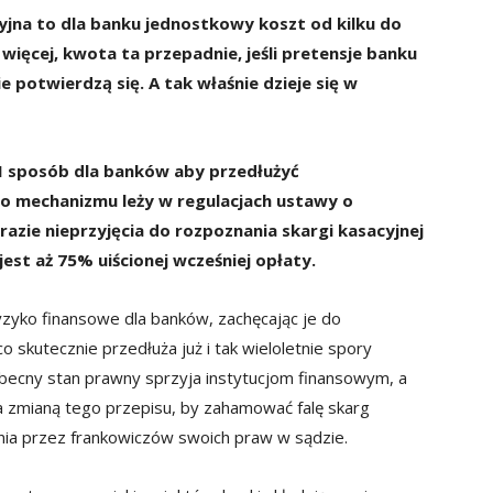
cyjna to dla banku jednostkowy koszt od kilku do
 więcej, kwota ta przepadnie, jeśli pretensje banku
potwierdzą się. A tak właśnie dzieje się w
I sposób dla banków aby przedłużyć
o mechanizmu leży w regulacjach ustawy o
azie nieprzyjęcia do rozpoznania skargi kasacyjnej
est aż 75% uiścionej wcześniej opłaty.
zyko finansowe dla banków, zachęcając je do
o skutecznie przedłuża już i tak wieloletnie spory
becny stan prawny sprzyja instytucjom finansowym, a
 zmianą tego przepisu, by zahamować falę skarg
nia przez frankowiczów swoich praw w sądzie.