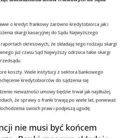
awie o kredyt frankowy zarówno kredytobiorca jak i
żenia skargi kasacyjnej do Sądu Najwyższego
 raportach okresowych, że składają tego rodzaju skargi
ewnego już czasu Sąd Najwyższy odrzuca takie skargi
przedsądu
pore koszty. Wiele instytucji z sektora bankowego
iechęcenie kredytobiorców do sądzenia się
dzenie nieważności umowy będzie trwał jak najdłużej.
iach, że sprawy o franki trwają po wiele lat, ponieważ
 dochodzenia swoich praw i podpiszą ugodę.
ncji nie musi być końcem