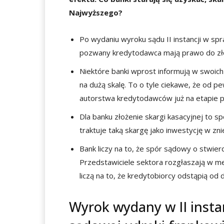
Najwyższego?
Po wydaniu wyroku sądu II instancji w spr
pozwany kredytodawca mają prawo do zło
Niektóre banki wprost informują w swoich
na dużą skalę. To o tyle ciekawe, że od p
autorstwa kredytodawców już na etapie 
Dla banku złożenie skargi kasacyjnej to s
traktuje taką skargę jako inwestycję w zn
Bank liczy na to, że spór sądowy o stwier
Przedstawiciele sektora rozgłaszają w med
liczą na to, że kredytobiorcy odstąpią od
Wyrok wydany w II insta