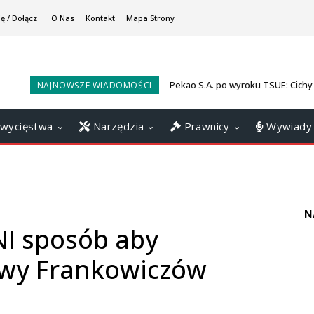
ię / Dołącz
O Nas
Kontakt
Mapa Strony
Pekao S.A. po wyroku TSUE: Cichy
NAJNOWSZE WIADOMOŚCI
wygranych ws. darmowego kredy
wycięstwa
Narzędzia
Prawnicy
Wywiady
N
NI sposób aby
wy Frankowiczów