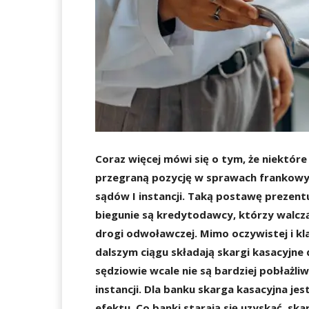
Coraz więcej mówi się o tym, że niektór
przegraną pozycję w sprawach frankowyc
sądów I instancji. Taką postawę prezent
biegunie są kredytodawcy, którzy walc
drogi odwoławczej. Mimo oczywistej i kla
dalszym ciągu składają skargi kasacyjne
sędziowie wcale nie są bardziej pobłażliw
instancji. Dla banku skarga kasacyjna je
efektu. Co banki starają się uzyskać, s