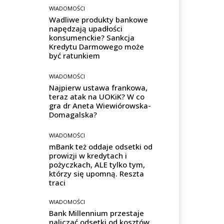
WIADOMOŚCI
Wadliwe produkty bankowe
napędzają upadłości
konsumenckie? Sankcja
Kredytu Darmowego może
być ratunkiem
WIADOMOŚCI
Najpierw ustawa frankowa,
teraz atak na UOKiK? W co
gra dr Aneta Wiewiórowska-
Domagalska?
WIADOMOŚCI
mBank też oddaje odsetki od
prowizji w kredytach i
pożyczkach, ALE tylko tym,
którzy się upomną. Reszta
traci
WIADOMOŚCI
Bank Millennium przestaje
naliczać odsetki od kosztów