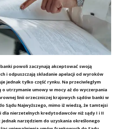
e banki powoli zaczynają akceptować swoją
h i odpuszczają składanie apelacji od wyroków
uje jednak tylko część rynku. Na przeciwległym
zą o utrzymanie umowy w mocy aż do wyczerpania
rownej linii orzeczniczej krajowych sądów banki w
 do Sądu Najwyższego, mimo iż wiedzą, że tamtejsi
i dla nierzetelnych kredytodawców niż sądy I i II
st jednak narzędziem do uzyskania określonego
karżąc unieważnienia umów frankowych do Sądu