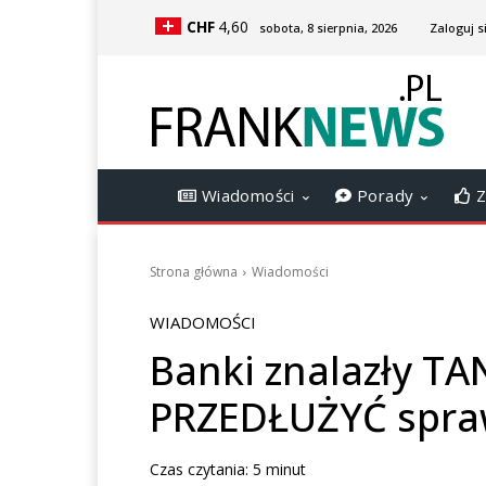
CHF
4,60
sobota, 8 sierpnia, 2026
Zaloguj s
Wiadomości
Porady
Z
Strona główna
Wiadomości
WIADOMOŚCI
Banki znalazły TA
PRZEDŁUŻYĆ spra
Czas czytania:
5
minut