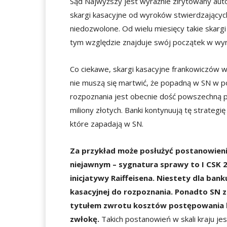
Sąd Najwyższy jest wyraźnie zirytowany aut
skargi kasacyjne od wyroków stwierdzającyc
niedozwolone. Od wielu miesięcy takie skarg
tym względzie znajduje swój początek w wyr
Co ciekawe, skargi kasacyjne frankowiczów w
nie muszą się martwić, że popadną w SN w p
rozpoznania jest obecnie dość powszechną p
miliony złotych. Banki kontynuują tę strateg
które zapadają w SN.
Za przykład może posłużyć postanowieni
niejawnym – sygnatura sprawy to I CSK 2
inicjatywy Raiffeisena. Niestety dla ban
kasacyjnej do rozpoznania. Ponadto SN 
tytułem zwrotu kosztów postępowania k
zwłokę.
Takich postanowień w skali kraju jest