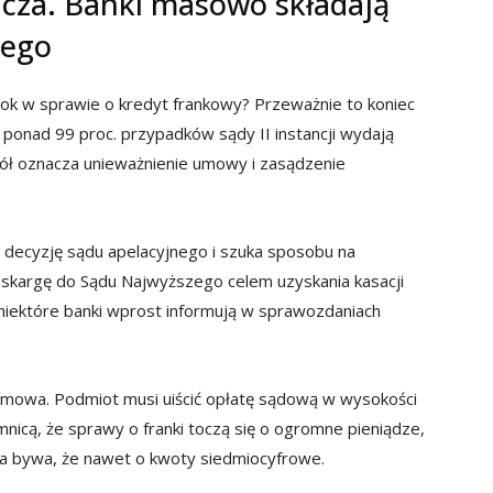
icza. Banki masowo składają
zego
rok w sprawie o kredyt frankowy? Przeważnie to koniec
 ponad 99 proc. przypadków sądy II instancji wydają
ół oznacza unieważnienie umowy i zasądzenie
.
 decyzję sądu apelacyjnego i szuka sposobu na
skargę do Sądu Najwyższego celem uzyskania kasacji
niektóre banki wprost informują w sprawozdaniach
armowa. Podmiot musi uiścić opłatę sądową w wysokości
emnicą, że sprawy o franki toczą się o ogromne pieniądze,
, a bywa, że nawet o kwoty siedmiocyfrowe.