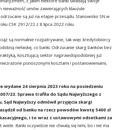
omatyzmem, z jakim niektóre banki składają swoje
h nieważność umów zawierających klauzule
i odrzucane są już na etapie przesądu. Stanowisko SN w
oku CSK 2912/22 z 8 lipca 2022 roku.
ciąż są normalnie rozpatrywane, tak więc kredytobiorcy
odobną niełaskę, co banki. Odrzucanie skarg banków bez
raktyką, kosztującą sektor najprawdopodobniej już
ię niezrażone ponoszonymi kosztami i postanowieniami,
e wydane 24 sierpnia 2023 roku na posiedzeniu
007/23. Sprawa trafiła do Sądu Najwyższego z
ku, Sąd Najwyższy odmówił przyjęcia skargi
zasądził od banku na rzecz powodów kwotę 5400 zł
asacyjnego, i to wraz z ustawowymi odsetkami za
 wiele. Banki oczywiście nie chwalą się nimi, bo i nie ma