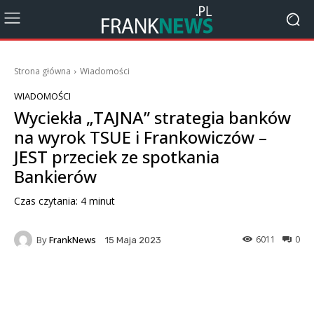
Strona główna
Wiadomości
WIADOMOŚCI
Wyciekła „TAJNA” strategia banków
na wyrok TSUE i Frankowiczów –
JEST przeciek ze spotkania
Bankierów
Czas czytania:
4
minut
By
FrankNews
6011
0
15 Maja 2023
Facebook
X
Pinterest
Wha