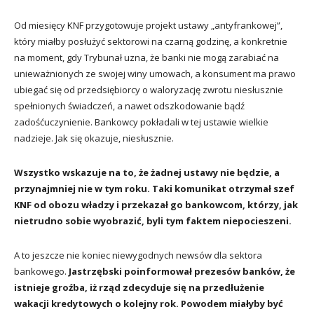
Od miesięcy KNF przygotowuje projekt ustawy „antyfrankowej”,
który miałby posłużyć sektorowi na czarną godzinę, a konkretnie
na moment, gdy Trybunał uzna, że banki nie mogą zarabiać na
unieważnionych ze swojej winy umowach, a konsument ma prawo
ubiegać się od przedsiębiorcy o waloryzację zwrotu niesłusznie
spełnionych świadczeń, a nawet odszkodowanie bądź
zadośćuczynienie. Bankowcy pokładali w tej ustawie wielkie
nadzieje. Jak się okazuje, niesłusznie.
Wszystko wskazuje na to, że żadnej ustawy nie będzie, a
przynajmniej nie w tym roku. Taki komunikat otrzymał szef
KNF od obozu władzy i przekazał go bankowcom, którzy, jak
nietrudno sobie wyobrazić, byli tym faktem niepocieszeni.
A to jeszcze nie koniec niewygodnych newsów dla sektora
bankowego.
Jastrzębski poinformował prezesów banków, że
istnieje groźba, iż rząd zdecyduje się na przedłużenie
wakacji kredytowych o kolejny rok. Powodem miałyby być