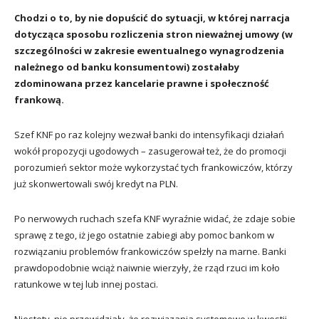
Chodzi o to, by nie dopuścić do sytuacji, w której narracja
dotycząca sposobu rozliczenia stron nieważnej umowy (w
szczególności w zakresie ewentualnego wynagrodzenia
należnego od banku konsumentowi) zostałaby
zdominowana przez kancelarie prawne i społeczność
frankową.
Szef KNF po raz kolejny wezwał banki do intensyfikacji działań
wokół propozycji ugodowych – zasugerował też, że do promocji
porozumień sektor może wykorzystać tych frankowiczów, którzy
już skonwertowali swój kredyt na PLN.
Po nerwowych ruchach szefa KNF wyraźnie widać, że zdaje sobie
sprawę z tego, iż jego ostatnie zabiegi aby pomoc bankom w
rozwiązaniu problemów frankowiczów spełzły na marne. Banki
prawdopodobnie wciąż naiwnie wierzyły, że rząd rzuci im koło
ratunkowe w tej lub innej postaci.
Niestety, nie przewidziały, że rozwiązania systemowe w kwestii