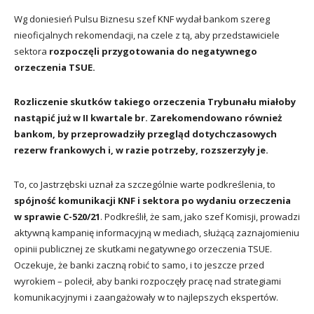
Wg doniesień Pulsu Biznesu szef KNF wydał bankom szereg
nieoficjalnych rekomendacji, na czele z tą, aby przedstawiciele
sektora
rozpoczęli przygotowania do negatywnego
orzeczenia TSUE.
Rozliczenie skutków takiego orzeczenia Trybunału miałoby
nastąpić już w II kwartale br. Zarekomendowano również
bankom, by przeprowadziły przegląd dotychczasowych
rezerw frankowych i, w razie potrzeby, rozszerzyły je.
To, co Jastrzębski uznał za szczególnie warte podkreślenia, to
spójność komunikacji KNF i sektora po wydaniu orzeczenia
w sprawie C-520/21
. Podkreślił, że sam, jako szef Komisji, prowadzi
aktywną kampanię informacyjną w mediach, służącą zaznajomieniu
opinii publicznej ze skutkami negatywnego orzeczenia TSUE.
Oczekuje, że banki zaczną robić to samo, i to jeszcze przed
wyrokiem – polecił, aby banki rozpoczęły pracę nad strategiami
komunikacyjnymi i zaangażowały w to najlepszych ekspertów.