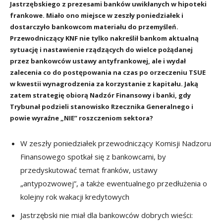
Jastrzębskiego z prezesami banków uwikłanych w hipoteki
frankowe. Miało ono miejsce w zeszły poniedziałek i
dostarczyło bankowcom materiału do przemyśleń.
Przewodniczący KNF nie tylko nakreślił bankom aktualną
sytuację i nastawienie rządzących do wielce pożądanej
przez bankowców ustawy antyfrankowej, ale i wydał
zalecenia co do postępowania na czas po orzeczeniu TSUE
w kwestii wynagrodzenia za korzystanie z kapitału. Jaką
zatem strategię obiorą Nadzór Finansowy i banki, gdy
Trybunał podzieli stanowisko Rzecznika Generalnego i
powie wyraźne „NIE” roszczeniom sektora?
W zeszły poniedziałek przewodniczący Komisji Nadzoru
Finansowego spotkał się z bankowcami, by
przedyskutować temat franków, ustawy
„antypozwowej”, a także ewentualnego przedłużenia o
kolejny rok wakacji kredytowych
Jastrzębski nie miał dla bankowców dobrych wieści: